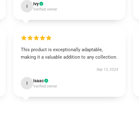
Ivy
I
Verified owner
This product is exceptionally adaptable,
making it a valuable addition to any collection.
Sep 12, 2024
Isaac
I
Verified owner