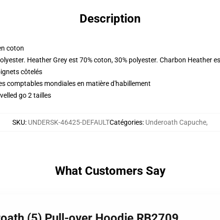
Description
en coton
olyester. Heather Grey est 70% coton, 30% polyester. Charbon Heather e
oignets côtelés
ues comptables mondiales en matière d'habillement
elled go 2 tailles
SKU
:
UNDERSK-46425-DEFAULT
Catégories
:
Underoath Capuche
,
What Customers Say
oath (5) Pull-over Hoodie RB2709