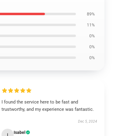
89%
11%
0%
0%
0%
I found the service here to be fast and
trustworthy, and my experience was fantastic.
Dec 5, 2024
Isabel
I