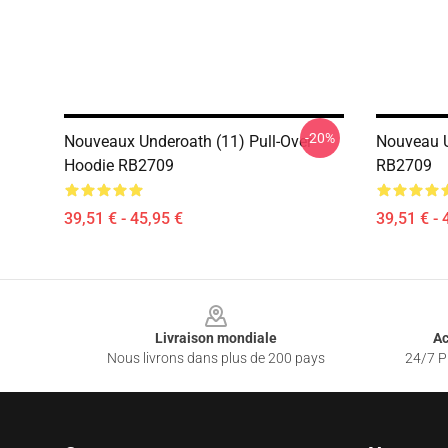
-20%
Nouveaux Underoath (11) Pull-Over
Nouveau U
Hoodie RB2709
RB2709
39,51 € - 45,95 €
39,51 € - 
Footer
Livraison mondiale
Ac
Nous livrons dans plus de 200 pays
24/7 Pr