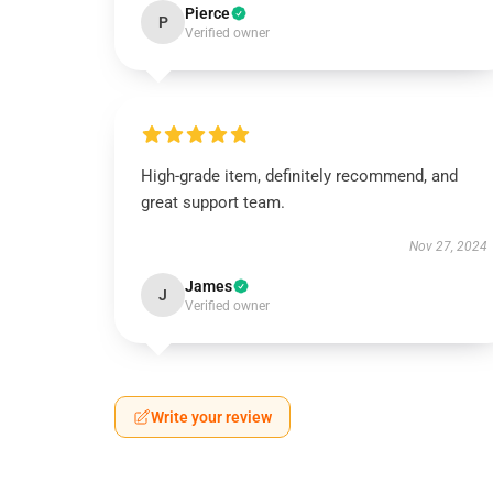
Pierce
P
Verified owner
High-grade item, definitely recommend, and
great support team.
Nov 27, 2024
James
J
Verified owner
Write your review