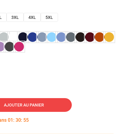
L
3XL
4XL
5XL
AJOUTER AU PANIER
dans
01
:
30
:
54