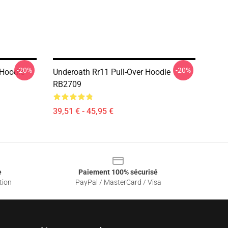
-20%
-20%
 Hoodie
Underoath Rr11 Pull-Over Hoodie
RB2709
39,51 € - 45,95 €
e
Paiement 100% sécurisé
tion
PayPal / MasterCard / Visa