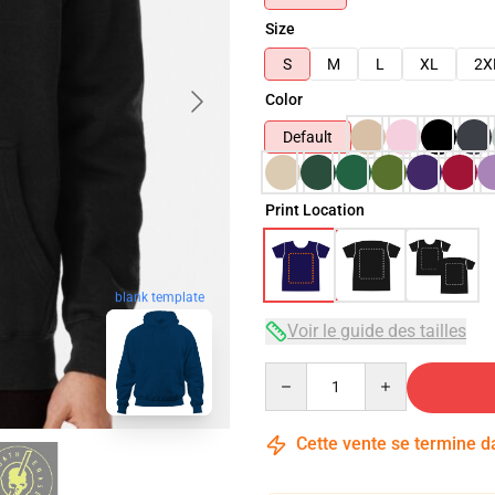
Size
S
M
L
XL
2X
Color
Default
Print Location
blank template
Voir le guide des tailles
Quantity
Cette vente se termine 