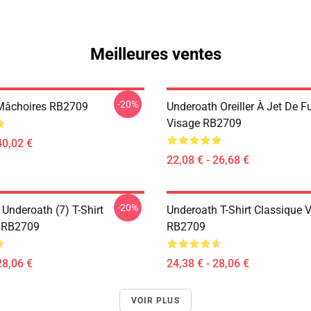
Meilleures ventes
-20%
Mâchoires RB2709
Underoath Oreiller À Jet De F
Visage RB2709
40,02 €
22,08 € - 26,68 €
-20%
Underoath (7) T-Shirt
Underoath T-Shirt Classique V
e RB2709
RB2709
28,06 €
24,38 € - 28,06 €
VOIR PLUS