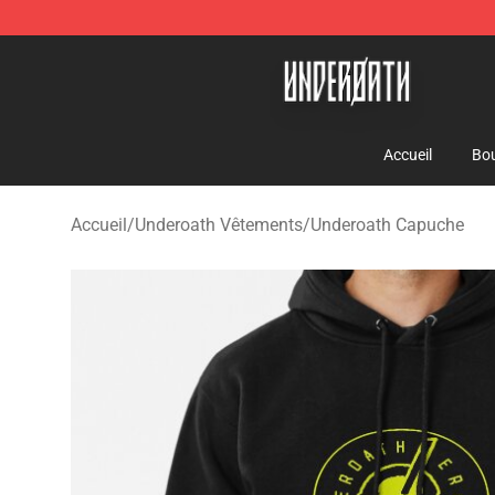
Underoath Store - Official Underoath Merchandise Sho
Accueil
Bou
Accueil
/
Underoath Vêtements
/
Underoath Capuche