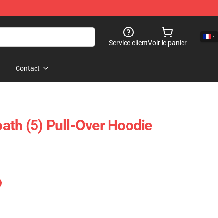
Service client
Voir le panier
Contact
th (5) Pull-Over Hoodie
)