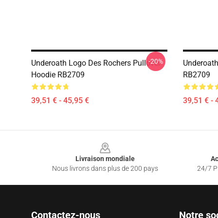
-20%
Underoath Logo Des Rochers Pullover
Underoath
Hoodie RB2709
RB2709
39,51 € - 45,95 €
39,51 € - 
Footer
Livraison mondiale
Ac
Nous livrons dans plus de 200 pays
24/7 Pr
Contactez-nous
Notre so