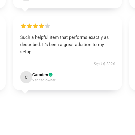
Such a helpful item that performs exactly as
described. It’s been a great addition to my
setup.
Sep 14, 2024
Camden
C
Verified owner