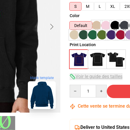
S
M
L
XL
2X
Color
Default
Print Location
Voir le guide des tailles
blank template
Quantity
Cette vente se termine 
Deliver to United States