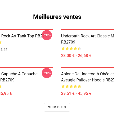
Meilleures ventes
-20%
 Rock Art Tank Top RB2709
Underoath Rock Art Classic 
RB2709
4.45
23,00 € - 26,68 €
-20%
h Capuche À Capuche
Aolone De Underoath Obédie
e RB2709
Aveugle Pullover Hoodie RB2
45,95 €
39,51 € - 45,95 €
VOIR PLUS