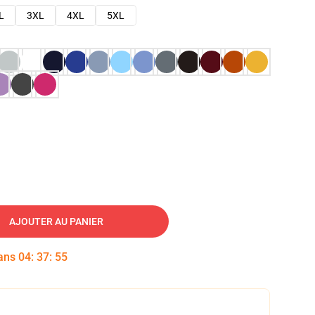
L
3XL
4XL
5XL
AJOUTER AU PANIER
dans
04
:
37
:
54