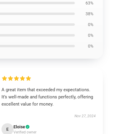
63%
38%
0%
0%
0%
A great item that exceeded my expectations.
It’s well-made and functions perfectly, offering
excellent value for money.
Nov 27, 2024
Eloise
E
Verified owner