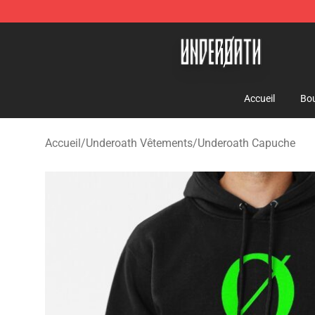
Underoath Store - Official Underoath Merchandise Sho
Accueil
Bou
Accueil
/
Underoath Vêtements
/
Underoath Capuche