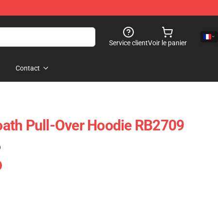
Service client
Voir le panier
Contact
ath Pull-Over Hoodie RB2709
)