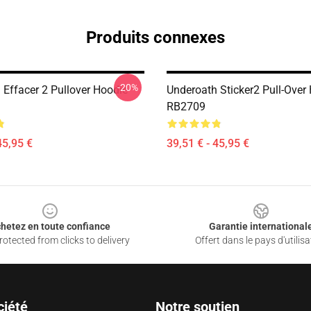
Produits connexes
-20%
 Effacer 2 Pullover Hoodie
Underoath Sticker2 Pull-Over
RB2709
45,95 €
39,51 € - 45,95 €
hetez en toute confiance
Garantie international
otected from clicks to delivery
Offert dans le pays d'utilisa
ciété
Notre soutien