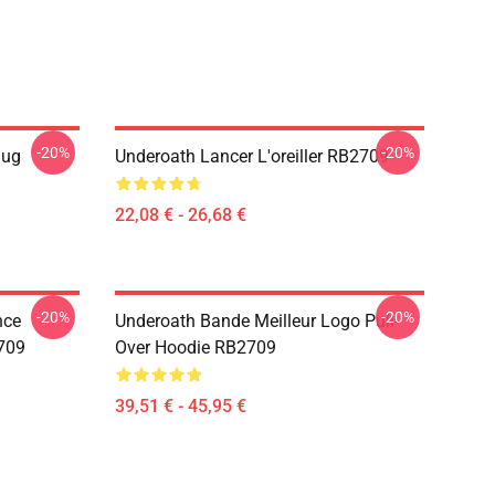
-20%
-20%
Mug
Underoath Lancer L'oreiller RB2709
22,08 € - 26,68 €
-20%
-20%
nce
Underoath Bande Meilleur Logo Pull-
709
Over Hoodie RB2709
39,51 € - 45,95 €