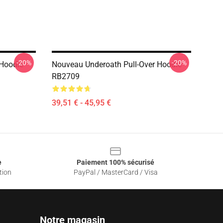
-20%
-20%
 Hoodie
Nouveau Underoath Pull-Over Hoodie
RB2709
39,51 € - 45,95 €
e
Paiement 100% sécurisé
tion
PayPal / MasterCard / Visa
Notre magasin