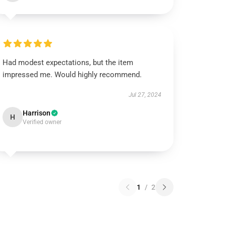
Had modest expectations, but the item
impressed me. Would highly recommend.
Jul 27, 2024
Harrison
H
Verified owner
1
/
2