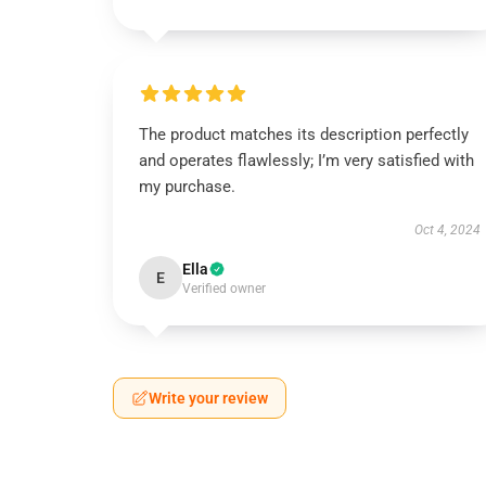
The product matches its description perfectly
and operates flawlessly; I’m very satisfied with
my purchase.
Oct 4, 2024
Ella
E
Verified owner
Write your review