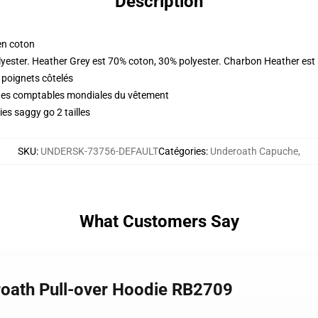
Description
en coton
yester. Heather Grey est 70% coton, 30% polyester. Charbon Heather est
 poignets côtelés
iques comptables mondiales du vêtement
es saggy go 2 tailles
SKU
:
UNDERSK-73756-DEFAULT
Catégories
:
Underoath Capuche
,
What Customers Say
roath Pull-over Hoodie RB2709