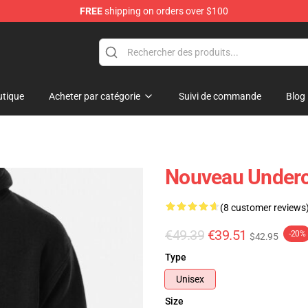
FREE
shipping on orders over $100
p
tique
Acheter par catégorie
Suivi de commande
Blog
Nouveau Undero
(8 customer reviews
€49.39
€39.51
-20%
$42.95
Type
Unisex
Size