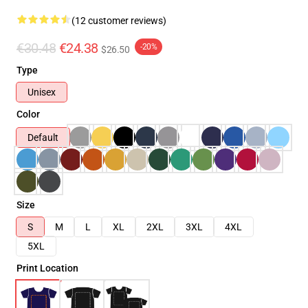
(12 customer reviews)
€30.48
€24.38
-20%
$26.50
Type
Unisex
Color
Default
Size
S
M
L
XL
2XL
3XL
4XL
5XL
Print Location