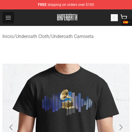
FREE
shipping on orders over $100
Underoath Store - Official Underoath Merchandise Shop
Open menu
Inicio
/
Underoath Cloth
/
Underoath Camiseta