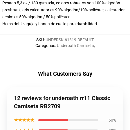
Pesado 5,3 oz / 180 gsm tela, colores robustos son 100% algodón
preshrunk, gris calentador es 90% algodón/10% poliéster, calentador
denim es 50% algodón / 50% poliéster
Hems doble aguja y banda de cuello para durabilidad
SKU
:
UNDERSK-61619-DEFAULT
Categorías
:
Underoath Camiseta
,
What Customers Say
12 reviews for underoath rr11 Classic
Camiseta RB2709
★★★★★
50%