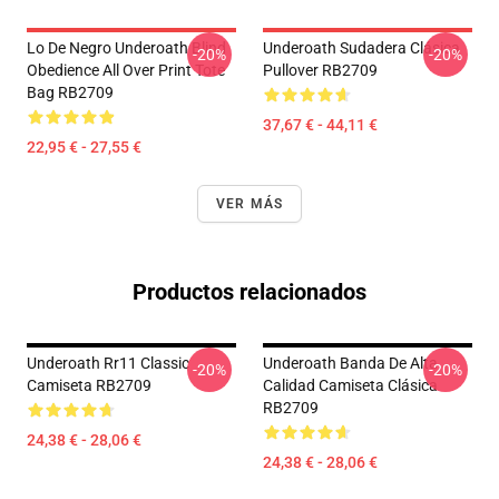
Lo De Negro Underoath Blind
Underoath Sudadera Clásica
-20%
-20%
Obedience All Over Print Tote
Pullover RB2709
Bag RB2709
37,67 € - 44,11 €
22,95 € - 27,55 €
VER MÁS
Productos relacionados
Underoath Rr11 Classic
Underoath Banda De Alta
-20%
-20%
Camiseta RB2709
Calidad Camiseta Clásica
RB2709
24,38 € - 28,06 €
24,38 € - 28,06 €