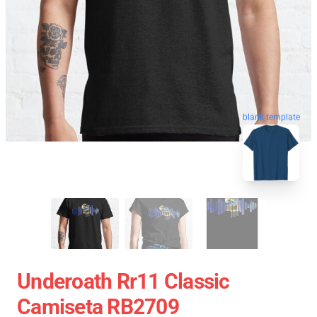
blank template
Underoath Rr11 Classic
Camiseta RB2709