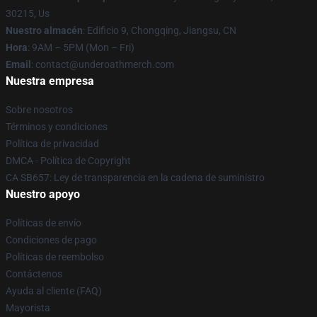
30215, Us
Nuestro almacén
: Edificio 9, Chongqing, Jiangsu, CN
Hora
: 9AM – 5PM (Mon – Fri)
Email
: contact@underoathmerch.com
Nuestra empresa
Sobre nosotros
Términos y condiciones
Política de privacidad
DMCA - Política de Copyright
CA SB657: Ley de transparencia en la cadena de suministro
Nuestro apoyo
Políticas de envío
Condiciones de pago
Políticas de reembolso
Contáctenos
Ayuda al cliente (FAQ)
Mayorista