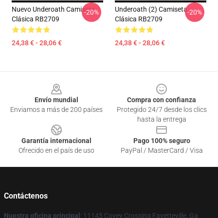
Nuevo Underoath Camiseta
Underoath (2) Camiseta
-20%
-20%
Clásica RB2709
Clásica RB2709
24,38 € - 28,06 €
24,38 € - 28,06 €
Footer
Envío mundial
Compra con confianza
Enviamos a más de 200 países
Protegido 24/7 desde los clics
hasta la entrega
Garantía internacional
Pago 100% seguro
Ofrecido en el país de uso
PayPal / MasterCard / Visa
Contáctenos
Nuestra oficina principal
: 11145 Covey Crossing Fayetteville, Ga