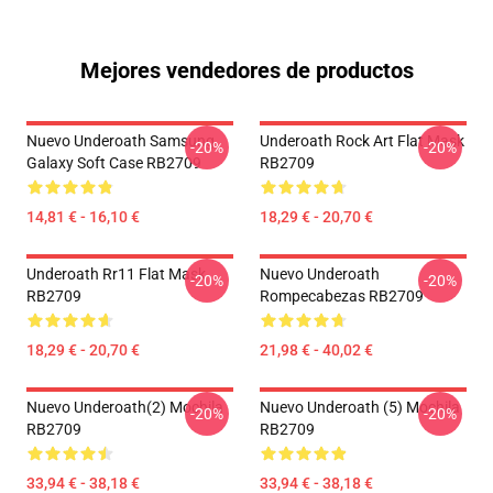
Mejores vendedores de productos
Nuevo Underoath Samsung
Underoath Rock Art Flat Mask
-20%
-20%
Galaxy Soft Case RB2709
RB2709
14,81 € - 16,10 €
18,29 € - 20,70 €
Underoath Rr11 Flat Mask
Nuevo Underoath
-20%
-20%
RB2709
Rompecabezas RB2709
18,29 € - 20,70 €
21,98 € - 40,02 €
Nuevo Underoath(2) Mochila
Nuevo Underoath (5) Mochila
-20%
-20%
RB2709
RB2709
33,94 € - 38,18 €
33,94 € - 38,18 €