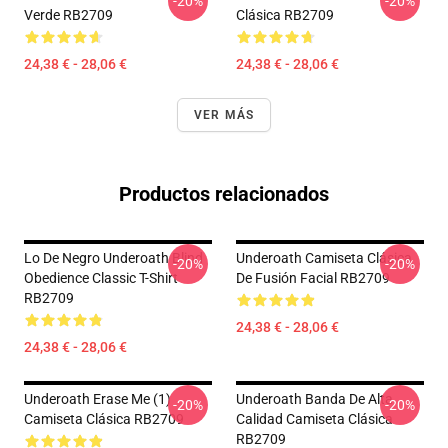
-20%
-20%
Verde RB2709
Clásica RB2709
24,38 € - 28,06 €
24,38 € - 28,06 €
VER MÁS
Productos relacionados
Lo De Negro Underoath Blind
Underoath Camiseta Clásica
-20%
-20%
Obedience Classic T-Shirt
De Fusión Facial RB2709
RB2709
24,38 € - 28,06 €
24,38 € - 28,06 €
Underoath Erase Me (1)
Underoath Banda De Alta
-20%
-20%
Camiseta Clásica RB2709
Calidad Camiseta Clásica
RB2709