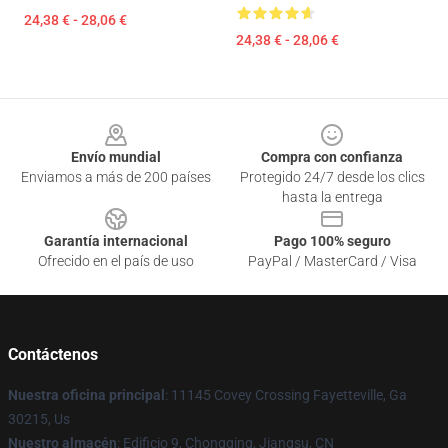
24,38 € - 28,06 €
24,38 € - 28,06 €
Footer
Envío mundial
Compra con confianza
Enviamos a más de 200 países
Protegido 24/7 desde los clics
hasta la entrega
Garantía internacional
Pago 100% seguro
Ofrecido en el país de uso
PayPal / MasterCard / Visa
Contáctenos
Nuestra oficina principal
: 11145 Covey Crossing Fayetteville, Ga
30215, Us
Nuestro almacén
: Edificio 9, Chongqing, Jiangsu, CN