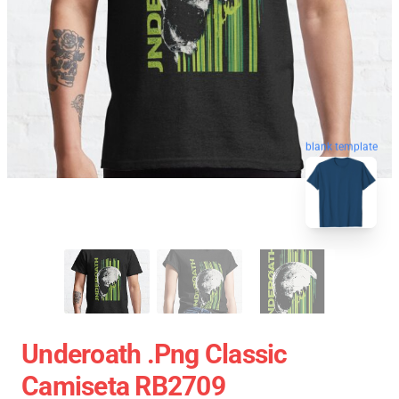
blank template
Underoath .png Classic
Camiseta RB2709