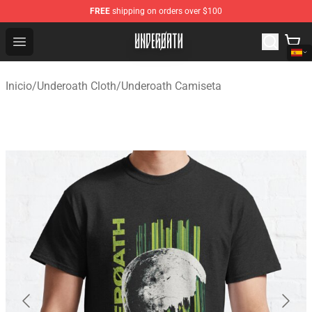
FREE
shipping on orders over $100
Underoath Store - Official Underoath Merchandise Shop
Open menu
Inicio
/
Underoath Cloth
/
Underoath Camiseta