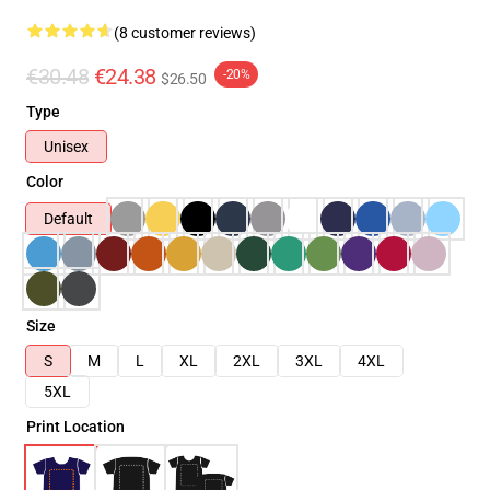
(8 customer reviews)
€30.48
€24.38
-20%
$26.50
Type
Unisex
Color
Default
Size
S
M
L
XL
2XL
3XL
4XL
5XL
Print Location