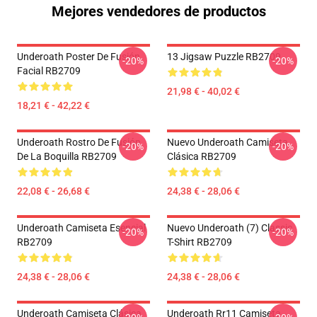
Mejores vendedores de productos
Underoath Poster De Fusión
13 Jigsaw Puzzle RB2709
-20%
-20%
Facial RB2709
21,98 € - 40,02 €
18,21 € - 42,22 €
Underoath Rostro De Fusión
Nuevo Underoath Camiseta
-20%
-20%
De La Boquilla RB2709
Clásica RB2709
22,08 € - 26,68 €
24,38 € - 28,06 €
Underoath Camiseta Esencial
Nuevo Underoath (7) Classic
-20%
-20%
RB2709
T-Shirt RB2709
24,38 € - 28,06 €
24,38 € - 28,06 €
Underoath Camiseta Clásica
Underoath Rr11 Camiseta