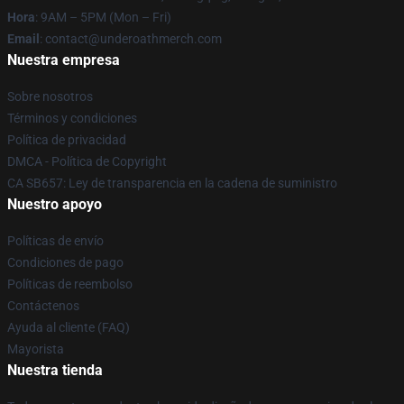
Hora
: 9AM – 5PM (Mon – Fri)
Email
: contact@underoathmerch.com
Nuestra empresa
Sobre nosotros
Términos y condiciones
Política de privacidad
DMCA - Política de Copyright
CA SB657: Ley de transparencia en la cadena de suministro
Nuestro apoyo
Políticas de envío
Condiciones de pago
Políticas de reembolso
Contáctenos
Ayuda al cliente (FAQ)
Mayorista
Nuestra tienda