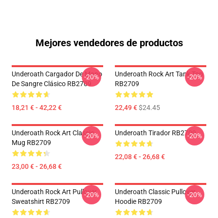
Mejores vendedores de productos
Underoath Cargador De Mano
Underoath Rock Art Tank Top
-20%
-20%
De Sangre Clásico RB2709
RB2709
18,21 € - 42,22 €
22,49 €
$24.45
Underoath Rock Art Classic
Underoath Tirador RB2709
-20%
-20%
Mug RB2709
22,08 € - 26,68 €
23,00 € - 26,68 €
Underoath Rock Art Pullover
Underoath Classic Pullover
-20%
-20%
Sweatshirt RB2709
Hoodie RB2709