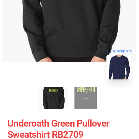
blank template
Underoath Green Pullover
Sweatshirt RB2709