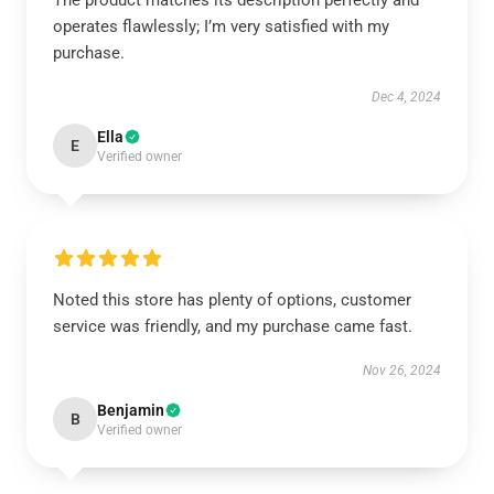
The product matches its description perfectly and
operates flawlessly; I’m very satisfied with my
purchase.
Dec 4, 2024
Ella
E
Verified owner
Noted this store has plenty of options, customer
service was friendly, and my purchase came fast.
Nov 26, 2024
Benjamin
B
Verified owner