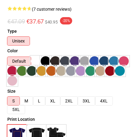
(7 customer reviews)
€47.09
€37.67
-20%
$40.95
Type
Unisex
Color
Default
Size
S
M
L
XL
2XL
3XL
4XL
5XL
Print Location