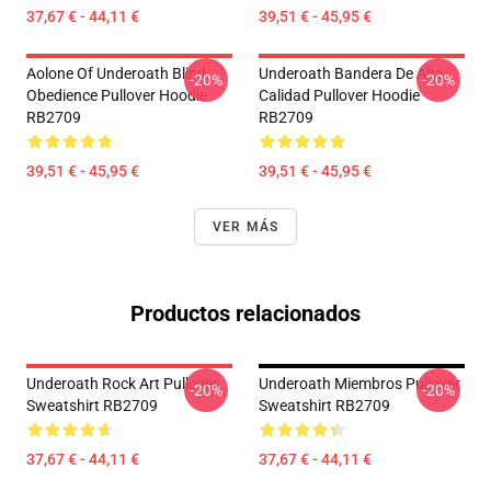
37,67 € - 44,11 €
39,51 € - 45,95 €
Aolone Of Underoath Blind
Underoath Bandera De Alta
-20%
-20%
Obedience Pullover Hoodie
Calidad Pullover Hoodie
RB2709
RB2709
39,51 € - 45,95 €
39,51 € - 45,95 €
VER MÁS
Productos relacionados
Underoath Rock Art Pullover
Underoath Miembros Pullover
-20%
-20%
Sweatshirt RB2709
Sweatshirt RB2709
37,67 € - 44,11 €
37,67 € - 44,11 €