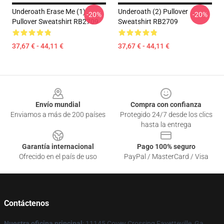
Underoath Erase Me (1)
Underoath (2) Pullover
-20%
-20%
Pullover Sweatshirt RB2709
Sweatshirt RB2709
37,67 € - 44,11 €
37,67 € - 44,11 €
Footer
Envío mundial
Compra con confianza
Enviamos a más de 200 países
Protegido 24/7 desde los clics
hasta la entrega
Garantía internacional
Pago 100% seguro
Ofrecido en el país de uso
PayPal / MasterCard / Visa
Contáctenos
Nuestra oficina principal
: 11145 Covey Crossing Fayetteville, Ga