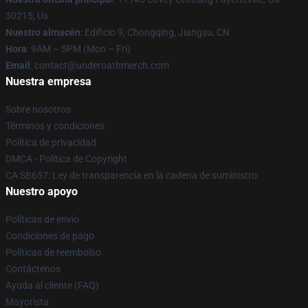
30215, Us
Nuestro almacén
: Edificio 9, Chongqing, Jiangsu, CN
Hora
: 9AM – 5PM (Mon – Fri)
Email
: contact@underoathmerch.com
Nuestra empresa
Sobre nosotros
Términos y condiciones
Política de privacidad
DMCA - Política de Copyright
CA SB657: Ley de transparencia en la cadena de suministro
Nuestro apoyo
Políticas de envío
Condiciones de pago
Políticas de reembolso
Contáctenos
Ayuda al cliente (FAQ)
Mayorista