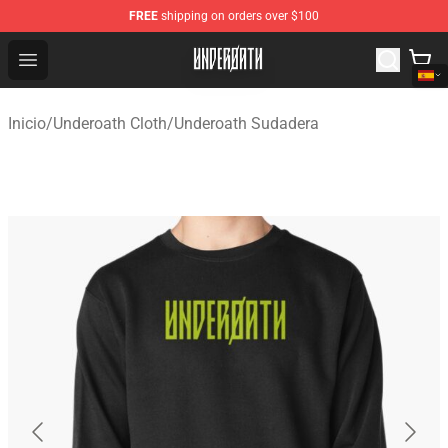
FREE
shipping on orders over $100
Underoath Store - Official Underoath Merchandise Shop
Open menu
Inicio
/
Underoath Cloth
/
Underoath Sudadera