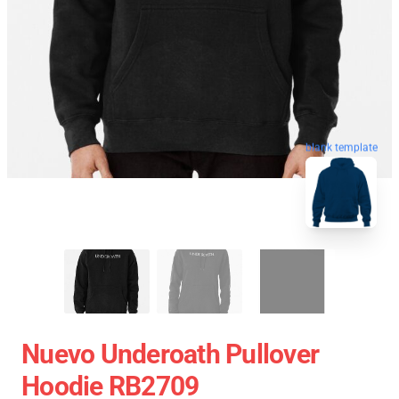
blank template
Nuevo Underoath Pullover
Hoodie RB2709