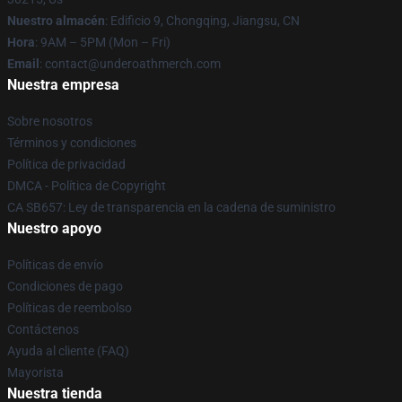
Nuestro almacén
: Edificio 9, Chongqing, Jiangsu, CN
Hora
: 9AM – 5PM (Mon – Fri)
Email
: contact@underoathmerch.com
Nuestra empresa
Sobre nosotros
Términos y condiciones
Política de privacidad
DMCA - Política de Copyright
CA SB657: Ley de transparencia en la cadena de suministro
Nuestro apoyo
Políticas de envío
Condiciones de pago
Políticas de reembolso
Contáctenos
Ayuda al cliente (FAQ)
Mayorista
Nuestra tienda