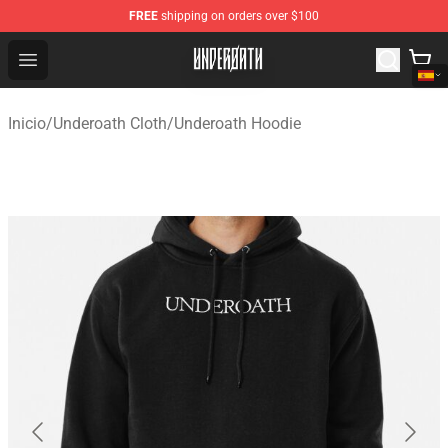
FREE
shipping on orders over $100
Underoath Store - Official Underoath Merchandise Shop
Open menu
Inicio
/
Underoath Cloth
/
Underoath Hoodie