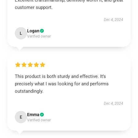
Excellent craftsmanship, definitely worth it, and great
customer support.
Dec 4, 2024
Logan
L
Verified owner
This product is both sturdy and effective. It’s
precisely what I was looking for and performs
outstandingly.
Dec 4, 2024
Emma
E
Verified owner