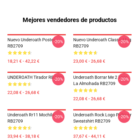
Mejores vendedores de productos
Nuevo Underoath Poster
Nuevo Underoath Classic Mug
-20%
-20%
RB2709
RB2709
18,21 € - 42,22 €
23,00 € - 26,68 €
UNDEROATH Tirador RB2709
Underoath Borrar Me 2 Tirar
-20%
-20%
La Almohada RB2709
22,08 € - 26,68 €
22,08 € - 26,68 €
Underoath Rr11 Mochila
Underoath Rock Logo Pullover
-20%
-20%
RB2709
Sweatshirt RB2709
33,94 € - 38,18 €
37,67 € - 44,11 €