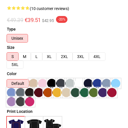
(10 customer reviews)
€49.39
€39.51
-20%
$42.95
Type
Unisex
Size
S
M
L
XL
2XL
3XL
4XL
5XL
Color
Default
Print Location