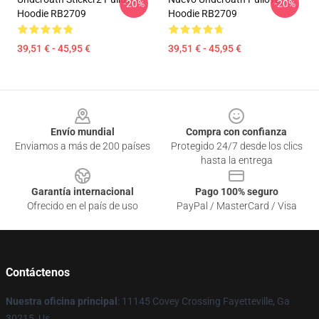
-20%
-20%
Hoodie RB2709
Hoodie RB2709
39,51 € - 45,95 €
39,51 € - 45,95 €
Footer
Envío mundial
Compra con confianza
Enviamos a más de 200 países
Protegido 24/7 desde los clics
hasta la entrega
Garantía internacional
Pago 100% seguro
Ofrecido en el país de uso
PayPal / MasterCard / Visa
Contáctenos
Nuestra oficina principal
: 11145 Covey Crossing Fayetteville, Ga
30215, Us