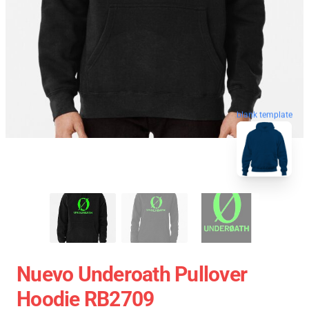
blank template
Nuevo Underoath Pullover
Hoodie RB2709