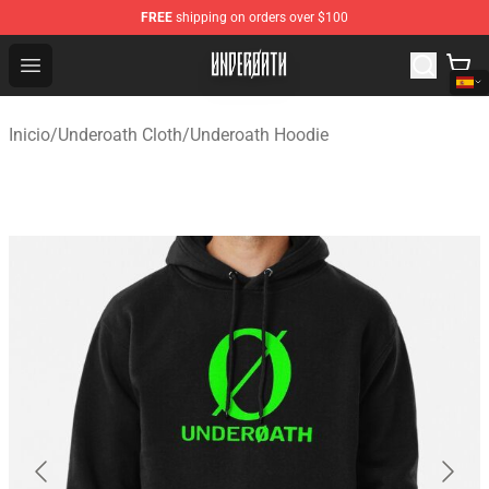
FREE
shipping on orders over $100
Underoath Store - Official Underoath Merchandise Shop
Open menu
Inicio
/
Underoath Cloth
/
Underoath Hoodie