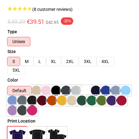
(8 customer reviews)
€49.39
€39.51
-20%
$42.95
Type
Unisex
Size
S
M
L
XL
2XL
3XL
4XL
5XL
Color
Default
Print Location