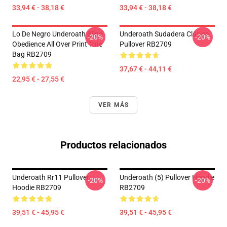
33,94 € - 38,18 €
33,94 € - 38,18 €
Lo De Negro Underoath Blind
Underoath Sudadera Clásica
-20%
-20%
Obedience All Over Print Tote
Pullover RB2709
Bag RB2709
37,67 € - 44,11 €
22,95 € - 27,55 €
VER MÁS
Productos relacionados
Underoath Rr11 Pullover
Underoath (5) Pullover Hoodie
-20%
-20%
Hoodie RB2709
RB2709
39,51 € - 45,95 €
39,51 € - 45,95 €