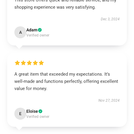
This store offers quick and reliable service, and my
shopping experience was very satisfying.
Dec 3, 2024
Adam
A
Verified owner
A great item that exceeded my expectations. It’s
well-made and functions perfectly, offering excellent
value for money.
Nov 27, 2024
Eloise
E
Verified owner