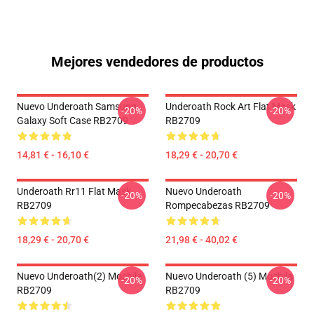
Mejores vendedores de productos
Nuevo Underoath Samsung
Underoath Rock Art Flat Mask
-20%
-20%
Galaxy Soft Case RB2709
RB2709
14,81 € - 16,10 €
18,29 € - 20,70 €
Underoath Rr11 Flat Mask
Nuevo Underoath
-20%
-20%
RB2709
Rompecabezas RB2709
18,29 € - 20,70 €
21,98 € - 40,02 €
Nuevo Underoath(2) Mochila
Nuevo Underoath (5) Mochila
-20%
-20%
RB2709
RB2709