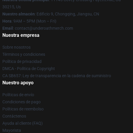
30215, Us
Nuestro almacén
: Edificio 9, Chongqing, Jiangsu, CN
Hora
: 9AM – 5PM (Mon – Fri)
Email
: contact@underoathmerch.com
Nuestra empresa
Sobre nosotros
Términos y condiciones
Política de privacidad
DMCA - Política de Copyright
CA SB657: Ley de transparencia en la cadena de suministro
Nuestro apoyo
Políticas de envío
Condiciones de pago
Políticas de reembolso
Contáctenos
Ayuda al cliente (FAQ)
Mayorista