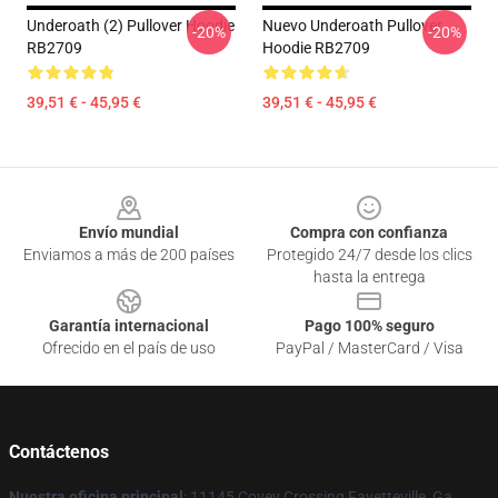
Underoath (2) Pullover Hoodie
Nuevo Underoath Pullover
-20%
-20%
RB2709
Hoodie RB2709
39,51 € - 45,95 €
39,51 € - 45,95 €
Footer
Envío mundial
Compra con confianza
Enviamos a más de 200 países
Protegido 24/7 desde los clics
hasta la entrega
Garantía internacional
Pago 100% seguro
Ofrecido en el país de uso
PayPal / MasterCard / Visa
Contáctenos
Nuestra oficina principal
: 11145 Covey Crossing Fayetteville, Ga