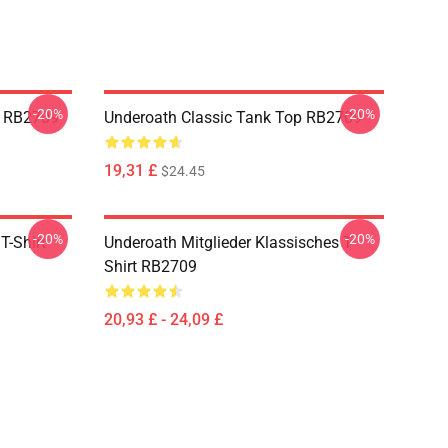
-20%
-20%
e RB2709
Underoath Classic Tank Top RB2709
19,31 £
$24.45
-20%
-20%
T-Shirt
Underoath Mitglieder Klassisches T-
Shirt RB2709
20,93 £ - 24,09 £