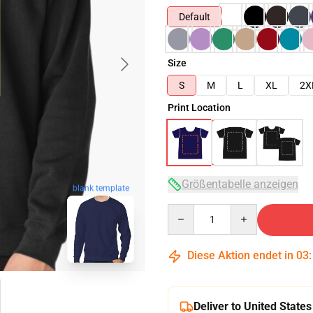
Default
Size
S
M
L
XL
2X
Print Location
Größentabelle anzeigen
blank template
Quantity
Diese Aktion endet in
03
Deliver to United States