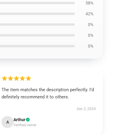
58%
42%
0%
0%
0%
The item matches the description perfectly. I’d
definitely recommend it to others.
Dec 2, 2024
Arthur
A
Verified owner