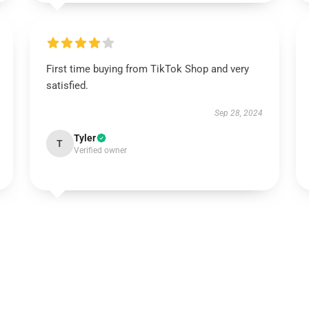
First time buying from TikTok Shop and very
satisfied.
Sep 28, 2024
Tyler
T
Verified owner