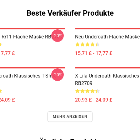
Beste Verkäufer Produkte
-20%
 Rr11 Flache Maske RB2709
Neu Underoath Flache Mask
17,77 £
15,71 £ - 17,77 £
-20%
roath Klassisches T-Shirt
X Lila Underoath Klassisches 
RB2709
24,09 £
20,93 £ - 24,09 £
MEHR ANZEIGEN