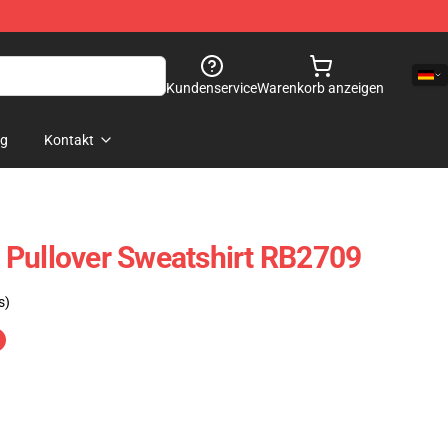
Kundenservice
Warenkorb anzeigen
og
Kontakt
 Pullover Sweatshirt RB2709
s)