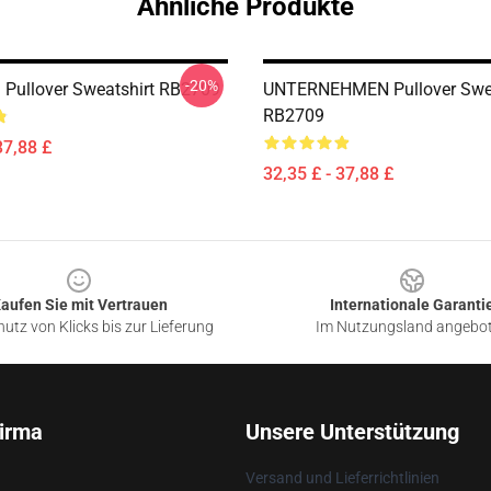
Ähnliche Produkte
-20%
 Pullover Sweatshirt RB2709
UNTERNEHMEN Pullover Swea
RB2709
37,88 £
32,35 £ - 37,88 £
aufen Sie mit Vertrauen
Internationale Garanti
utz von Klicks bis zur Lieferung
Im Nutzungsland angebo
irma
Unsere Unterstützung
Versand und Lieferrichtlinien