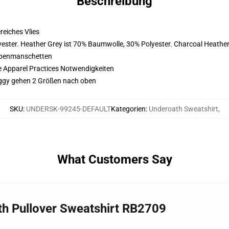
Beschreibung
eiches Vlies
ster. Heather Grey ist 70% Baumwolle, 30% Polyester. Charcoal Heather
ppenmanschetten
e Apparel Practices Notwendigkeiten
Saggy gehen 2 Größen nach oben
SKU
:
UNDERSK-99245-DEFAULT
Kategorien
:
Underoath Sweatshirt
,
What Customers Say
th Pullover Sweatshirt RB2709