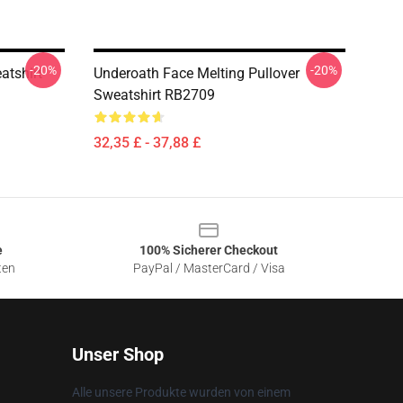
-20%
-20%
tshirt
Underoath Face Melting Pullover
Sweatshirt RB2709
32,35 £ - 37,88 £
e
100% Sicherer Checkout
ten
PayPal / MasterCard / Visa
Unser Shop
Alle unsere Produkte wurden von einem