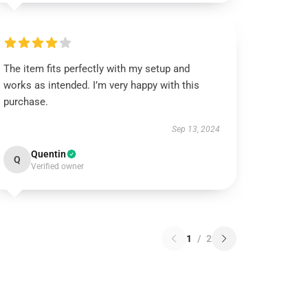
The item fits perfectly with my setup and
works as intended. I’m very happy with this
purchase.
Sep 13, 2024
Quentin
Q
Verified owner
1
/
2