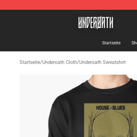
Underoath Store - Official Underoath Merchandise Sho
Startseite
Sh
Startseite
/
Underoath Cloth
/
Underoath Sweatshirt