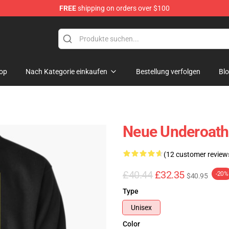
FREE
shipping on orders over $100
p
op
Nach Kategorie einkaufen
Bestellung verfolgen
Bl
Neue Underoath
(12 customer review
£40.44
£32.35
-20%
$40.95
Type
Unisex
Color