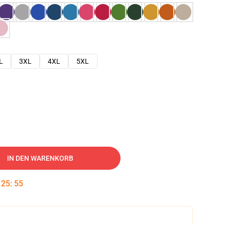
L
3XL
4XL
5XL
IN DEN WARENKORB
:
25
:
54