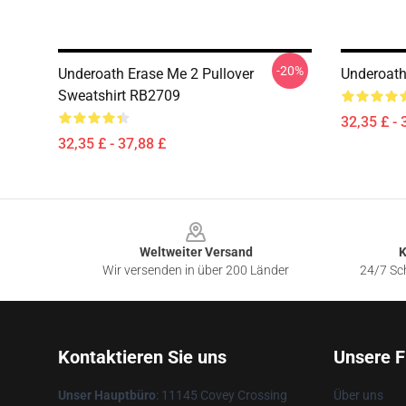
-20%
Underoath Erase Me 2 Pullover
Underoath
Sweatshirt RB2709
32,35 £ - 
32,35 £ - 37,88 £
Footer
Weltweiter Versand
K
Wir versenden in über 200 Länder
24/7 Sch
Kontaktieren Sie uns
Unsere F
Unser Hauptbüro
: 11145 Covey Crossing
Über uns