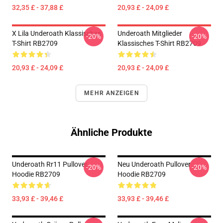
32,35 £ - 37,88 £
20,93 £ - 24,09 £
X Lila Underoath Klassisches
Underoath Mitglieder
-20%
-20%
T-Shirt RB2709
Klassisches T-Shirt RB2709
20,93 £ - 24,09 £
20,93 £ - 24,09 £
MEHR ANZEIGEN
Ähnliche Produkte
Underoath Rr11 Pullover
Neu Underoath Pullover
-20%
-20%
Hoodie RB2709
Hoodie RB2709
33,93 £ - 39,46 £
33,93 £ - 39,46 £