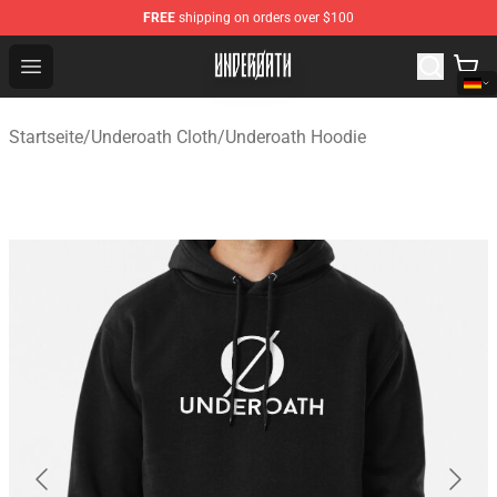
FREE
shipping on orders over $100
Underoath Store - Official Underoath Merchandise Shop
Open menu
Startseite
/
Underoath Cloth
/
Underoath Hoodie