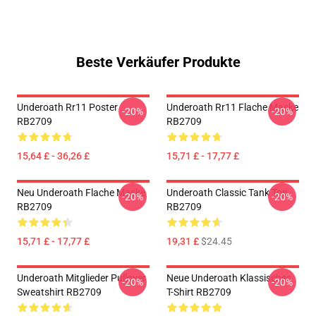
Beste Verkäufer Produkte
Underoath Rr11 Poster
Underoath Rr11 Flache Maske
-20%
-20%
RB2709
RB2709
15,64 £ - 36,26 £
15,71 £ - 17,77 £
Neu Underoath Flache Maske
Underoath Classic Tank Top
-20%
-20%
RB2709
RB2709
15,71 £ - 17,77 £
19,31 £
$24.45
Underoath Mitglieder Pullover
Neue Underoath Klassisches
-20%
-20%
Sweatshirt RB2709
T-Shirt RB2709