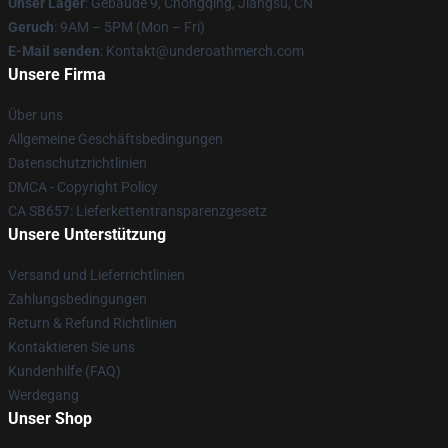
Unser Lager
: Gebäude 9, Chongqing, Jiangsu, CN
Geruch
: 9AM – 5PM (Mon – Fri)
E-Mail senden
: Kontakt@underoathmerch.com
Unsere Firma
Über uns
Allgemeine Geschäftsbedingungen
Datenschutzrichtlinien
DMCA - Copyright Policy
CA SB657: Lieferkettentransparenzgesetz
Unsere Unterstützung
Versand und Lieferrichtlinien
Zahlungsbedingungen
Return & Refund Richtlinien
Kontaktieren Sie uns
Kundenhilfe (FAQ)
Werdegang
Unser Shop