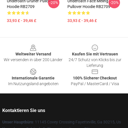
Underoath Grüner Pullover
Underoath Face Meling
-20%
-20%
Hoodie RB2709
Pullover Hoodie RB2709
33,93 £ - 39,46 £
33,93 £ - 39,46 £
Footer
Weltweiter Versand
Kaufen Sie mit Vertrauen
Wir versenden in über 200 Länder
24/7 Schutz von Klicks bis zur
Lieferung
Internationale Garantie
100% Sicherer Checkout
Im Nutzungsland angeboten
PayPal / MasterCard / Visa
Kontaktieren Sie uns
Unser Hauptbüro
: 11145 Covey Crossing Fayetteville, Ga 30215, Us