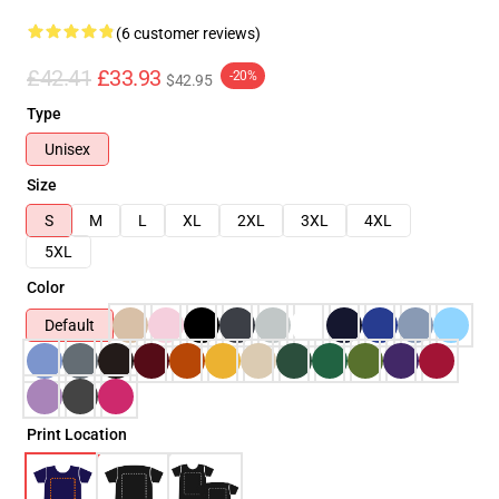
(6 customer reviews)
£42.41
£33.93
-20%
$42.95
Type
Unisex
Size
S
M
L
XL
2XL
3XL
4XL
5XL
Color
Default
Print Location