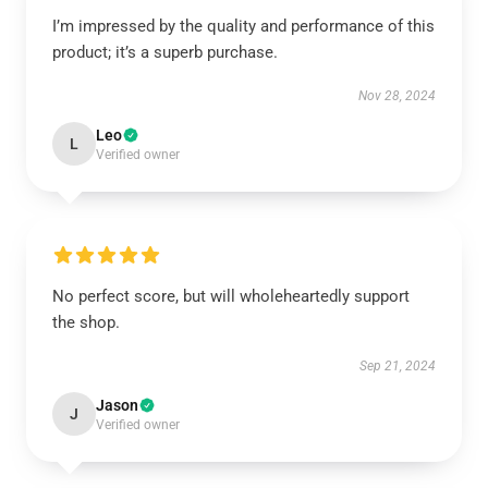
I’m impressed by the quality and performance of this
product; it’s a superb purchase.
Nov 28, 2024
Leo
L
Verified owner
No perfect score, but will wholeheartedly support
the shop.
Sep 21, 2024
Jason
J
Verified owner