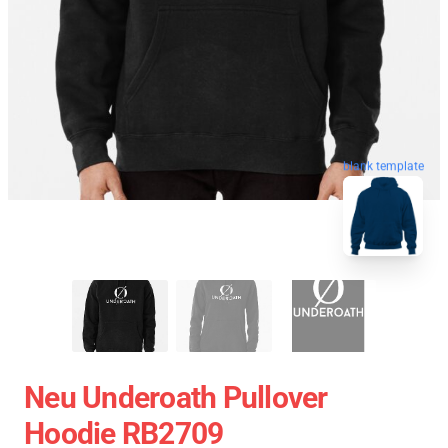
blank template
Neu Underoath Pullover
Hoodie RB2709