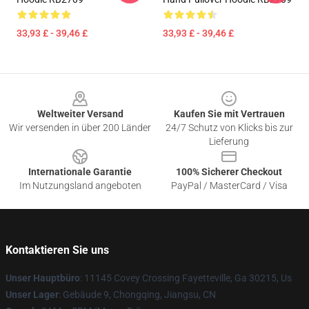
33,93 £ - 39,46 £
33,93 £ - 39,46 £
Footer
Weltweiter Versand
Kaufen Sie mit Vertrauen
Wir versenden in über 200 Länder
24/7 Schutz von Klicks bis zur
Lieferung
Internationale Garantie
100% Sicherer Checkout
Im Nutzungsland angeboten
PayPal / MasterCard / Visa
Kontaktieren Sie uns
Unser Hauptbüro
: 11145 Covey Crossing Fayetteville, Ga 30215, Us
Unser Lager
: Gebäude 9, Chongqing, Jiangsu, CN