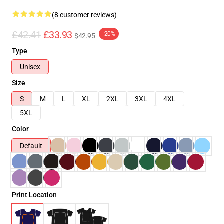
(8 customer reviews)
£42.41
£33.93
-20%
$42.95
Type
Unisex
Size
S
M
L
XL
2XL
3XL
4XL
5XL
Color
Default
Print Location