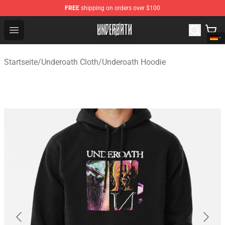
FREE
shipping on orders over $100
Underoath Store - Official Underoath Merchandise Shop
Open menu
Startseite
/
Underoath Cloth
/
Underoath Hoodie