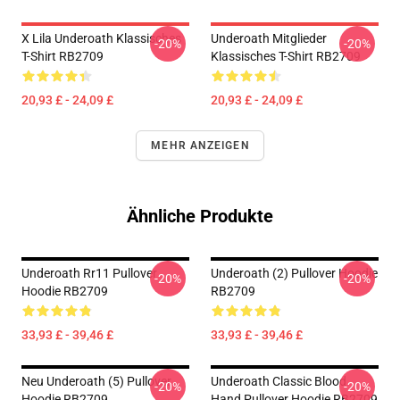
X Lila Underoath Klassisches
Underoath Mitglieder
-20%
-20%
T-Shirt RB2709
Klassisches T-Shirt RB2709
20,93 £ - 24,09 £
20,93 £ - 24,09 £
MEHR ANZEIGEN
Ähnliche Produkte
Underoath Rr11 Pullover
Underoath (2) Pullover Hoodie
-20%
-20%
Hoodie RB2709
RB2709
33,93 £ - 39,46 £
33,93 £ - 39,46 £
Neu Underoath (5) Pullover
Underoath Classic Blood
-20%
-20%
Hoodie RB2709
Hand Pullover Hoodie RB2709