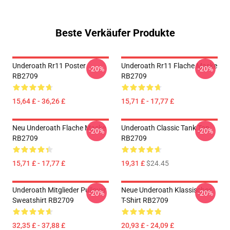
Beste Verkäufer Produkte
Underoath Rr11 Poster
Underoath Rr11 Flache Maske
-20%
-20%
RB2709
RB2709
15,64 £ - 36,26 £
15,71 £ - 17,77 £
Neu Underoath Flache Maske
Underoath Classic Tank Top
-20%
-20%
RB2709
RB2709
15,71 £ - 17,77 £
19,31 £
$24.45
Underoath Mitglieder Pullover
Neue Underoath Klassisches
-20%
-20%
Sweatshirt RB2709
T-Shirt RB2709
32,35 £ - 37,88 £
20,93 £ - 24,09 £