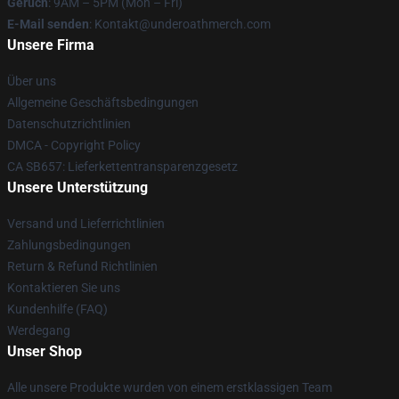
Geruch
: 9AM – 5PM (Mon – Fri)
E-Mail senden
: Kontakt@underoathmerch.com
Unsere Firma
Über uns
Allgemeine Geschäftsbedingungen
Datenschutzrichtlinien
DMCA - Copyright Policy
CA SB657: Lieferkettentransparenzgesetz
Unsere Unterstützung
Versand und Lieferrichtlinien
Zahlungsbedingungen
Return & Refund Richtlinien
Kontaktieren Sie uns
Kundenhilfe (FAQ)
Werdegang
Unser Shop
Alle unsere Produkte wurden von einem erstklassigen Team