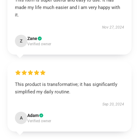
This item is super useful and easy to use. It has
made my life much easier and I am very happy with
it.
Nov 27, 2024
Zane
Z
Verified owner
This product is transformative; it has significantly
simplified my daily routine.
Sep 20, 2024
Adam
A
Verified owner