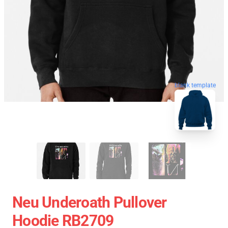
blank template
Neu Underoath Pullover
Hoodie RB2709