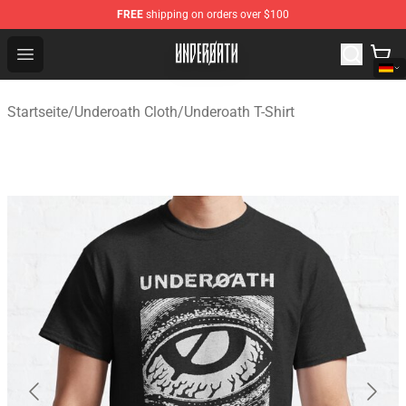
FREE
shipping on orders over $100
Underoath Store - Official Underoath Merchandise Shop
Open menu
Startseite
/
Underoath Cloth
/
Underoath T-Shirt