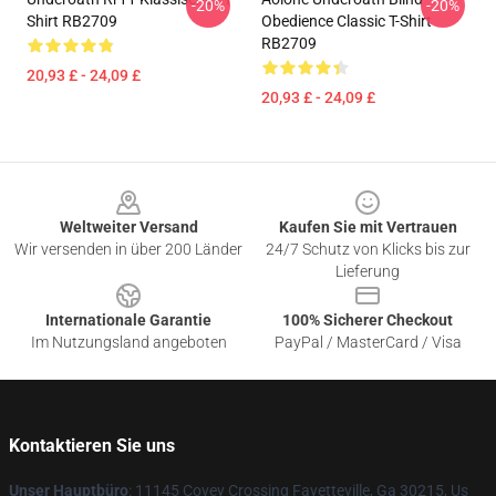
-20%
-20%
Shirt RB2709
Obedience Classic T-Shirt
RB2709
20,93 £ - 24,09 £
20,93 £ - 24,09 £
Footer
Weltweiter Versand
Kaufen Sie mit Vertrauen
Wir versenden in über 200 Länder
24/7 Schutz von Klicks bis zur
Lieferung
Internationale Garantie
100% Sicherer Checkout
Im Nutzungsland angeboten
PayPal / MasterCard / Visa
Kontaktieren Sie uns
Unser Hauptbüro
: 11145 Covey Crossing Fayetteville, Ga 30215, Us