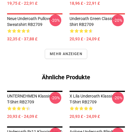
19,75 £ - 22,91 £
18,96 £ - 22,91 £
Neue Underoath Pullover
Underoath Green Classic T-
-20%
-20%
Sweatshirt RB2709
Shirt RB2709
32,35 £ - 37,88 £
20,93 £ - 24,09 £
MEHR ANZEIGEN
Ähnliche Produkte
UNTERNEHMEN Klassisches
X Lila Underoath Klassisches
-20%
-20%
T-Shirt RB2709
T-Shirt RB2709
20,93 £ - 24,09 £
20,93 £ - 24,09 £
Underoath Rr11 Klassisches T-
Aolone Underoath Blind