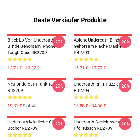
Beste Verkäufer Produkte
Black Lo Von Underoath
Aolone Underoath Blinde
-20%
-20%
Blinde Gehorsam IPhone
Gehorsam Flache Maske
Tough Case RB2709
RB2709
12,71 £ - 13,82 £
15,71 £ - 17,77 £
Neu Underoath Tank Top
Underoath Rr11 Puzzle
-20%
-20%
RB2709
RB2709
19,31 £
$24.45
18,88 £ - 34,36 £
Underoath Mitglieder Classic
Underoath Gesichtsschmelze
-20%
-20%
Becher RB2709
Pfeil Kissen RB2709