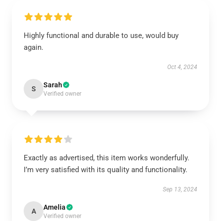
Highly functional and durable to use, would buy
again.
Oct 4, 2024
Sarah
S
Verified owner
Exactly as advertised, this item works wonderfully.
I’m very satisfied with its quality and functionality.
Sep 13, 2024
Amelia
A
Verified owner