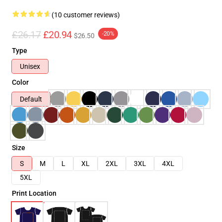
(10 customer reviews)
£26.17
£20.94
-20%
$26.50
Type
Unisex
Color
Default
Size
S
M
L
XL
2XL
3XL
4XL
5XL
Print Location