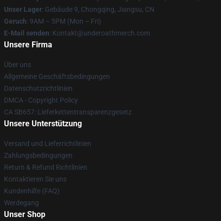
Unser Lager
: Gebäude 9, Chongqing, Jiangsu, CN
Geruch
: 9AM – 5PM (Mon – Fri)
E-Mail senden
: Kontakt@underoathmerch.com
Unsere Firma
Über uns
Allgemeine Geschäftsbedingungen
Datenschutzrichtlinien
DMCA - Copyright Policy
CA SB657: Lieferkettentransparenzgesetz
Unsere Unterstützung
Versand und Lieferrichtlinien
Zahlungsbedingungen
Return & Refund Richtlinien
Kontaktieren Sie uns
Kundenhilfe (FAQ)
Werdegang
Unser Shop