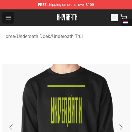
FREE
shipping on orders over $100
Underoath Store - Official Underoath Merchandise Shop
Open menu
Home
/
Underoath Doek
/
Underoath Trui