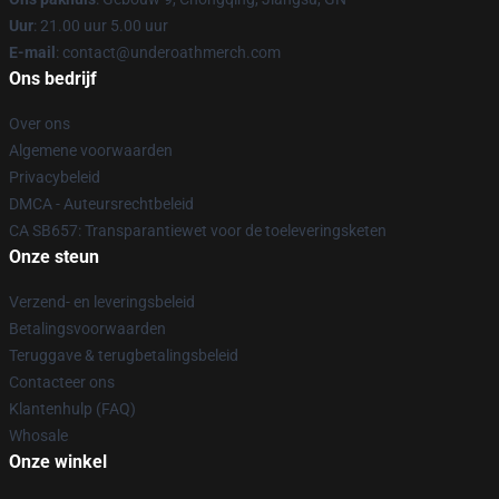
Uur
: 21.00 uur 5.00 uur
E-mail
: contact@underoathmerch.com
Ons bedrijf
Over ons
Algemene voorwaarden
Privacybeleid
DMCA - Auteursrechtbeleid
CA SB657: Transparantiewet voor de toeleveringsketen
Onze steun
Verzend- en leveringsbeleid
Betalingsvoorwaarden
Teruggave & terugbetalingsbeleid
Contacteer ons
Klantenhulp (FAQ)
Whosale
Onze winkel