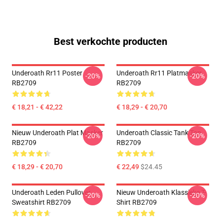
Best verkochte producten
Underoath Rr11 Poster
Underoath Rr11 Platmasker
-20%
-20%
RB2709
RB2709
€ 18,21 - € 42,22
€ 18,29 - € 20,70
Nieuw Underoath Plat Masker
Underoath Classic Tank Top
-20%
-20%
RB2709
RB2709
€ 18,29 - € 20,70
€ 22,49
$24.45
Underoath Leden Pullover
Nieuw Underoath Klassieke T-
-20%
-20%
Sweatshirt RB2709
Shirt RB2709