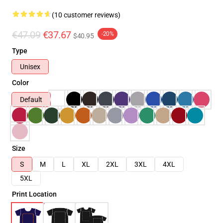
(10 customer reviews)
€47.09
€37.67
-20%
$40.95
Type
Unisex
Color
Default
Size
S
M
L
XL
2XL
3XL
4XL
5XL
Print Location