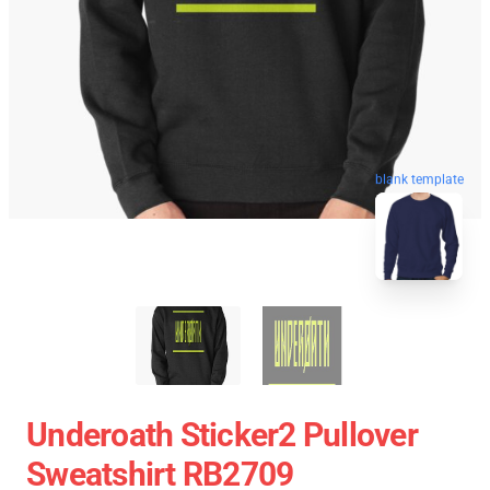
blank template
Underoath Sticker2 Pullover
Sweatshirt RB2709