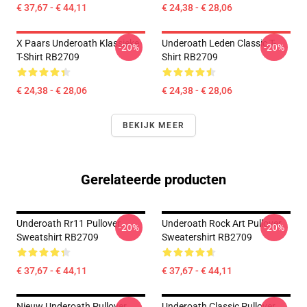
€ 37,67 - € 44,11
€ 24,38 - € 28,06
X Paars Underoath Klassieke
Underoath Leden Classic T-
-20%
-20%
T-Shirt RB2709
Shirt RB2709
€ 24,38 - € 28,06
€ 24,38 - € 28,06
BEKIJK MEER
Gerelateerde producten
Underoath Rr11 Pullover
Underoath Rock Art Pullover
-20%
-20%
Sweatshirt RB2709
Sweatershirt RB2709
€ 37,67 - € 44,11
€ 37,67 - € 44,11
Nieuw Underoath Pullover
Underoath Classic Pullover