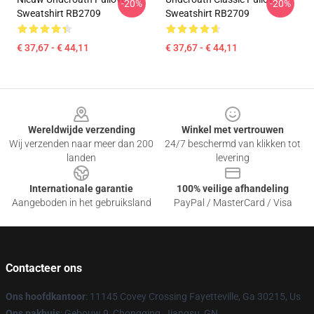
-20%
-20%
Sweatshirt RB2709
Sweatshirt RB2709
€ 37,67 - € 44,11
€ 37,67 - € 44,11
Footer
Wereldwijde verzending
Winkel met vertrouwen
Wij verzenden naar meer dan 200
24/7 beschermd van klikken tot
landen
levering
Internationale garantie
100% veilige afhandeling
Aangeboden in het gebruiksland
PayPal / MasterCard / Visa
Contacteer ons
Ons hoofdkantoor
: 11145 Covey Crossing Fayetteville, Ga 30215, Us
Ons pakhuis
: Gebouw 9, Chongqing, Jiangsu, GN