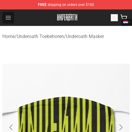
FREE
shipping on orders over $100
Underoath Store - Official Underoath Merchandise Shop
Open menu
Home
/
Underoath Toebehoren
/
Underoath Masker