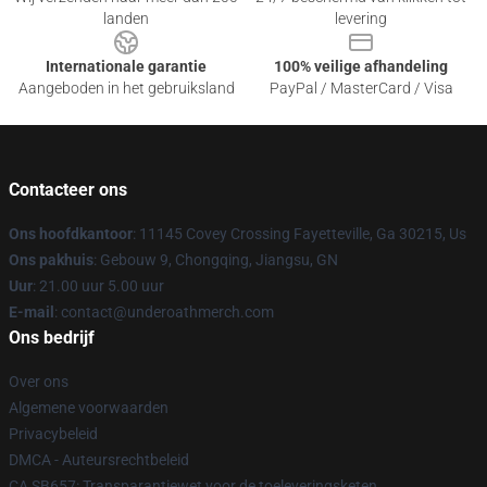
landen
levering
Internationale garantie
100% veilige afhandeling
Aangeboden in het gebruiksland
PayPal / MasterCard / Visa
Contacteer ons
Ons hoofdkantoor
: 11145 Covey Crossing Fayetteville, Ga 30215, Us
Ons pakhuis
: Gebouw 9, Chongqing, Jiangsu, GN
Uur
: 21.00 uur 5.00 uur
E-mail
: contact@underoathmerch.com
Ons bedrijf
Over ons
Algemene voorwaarden
Privacybeleid
DMCA - Auteursrechtbeleid
CA SB657: Transparantiewet voor de toeleveringsketen