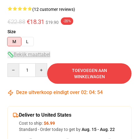
(12 customer reviews)
€22.88
€18.31
-20%
$19.90
Size
M
L
Bekijk maattabel
Quantity
TOEVOEGEN AAN
WINKELWAGEN
Deze uitverkoop eindigt over
02
:
04
:
54
Deliver to United States
Cost to ship:
$6.99
Standard - Order today to get by
Aug. 15 - Aug. 22