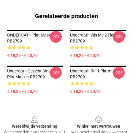
Gerelateerde producten
ONDEROATH Plat Masker
Underoath Wis Me 2 Flat Mask
-20%
-20%
RB2709
RB2709
€ 18,29 - € 20,70
€ 18,29 - € 20,70
Underoath Gezicht Smeltend
Underoath Rr11 Platmasker
-20%
-20%
Plat Masker RB2709
RB2709
€ 18,29 - € 20,70
€ 18,29 - € 20,70
Footer
Wereldwijde verzending
Winkel met vertrouwen
Wij verzenden naar meer dan 200
24/7 beschermd van klikken tot