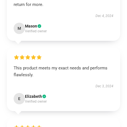
return for more.
Dec 4, 2024
Mason
M
Verified owner
This product meets my exact needs and performs
flawlessly.
Dec 3, 2024
Elizabeth
E
Verified owner