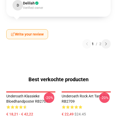
Delilah
D
Verified owner
Write your review
1
/
2
Best verkochte producten
Underoath Klassieke
Underoath Rock Art Tank Top
-20%
-20%
Bloedhandposter RB2709
RB2709
€ 18,21 - € 42,22
€ 22,49
$24.45