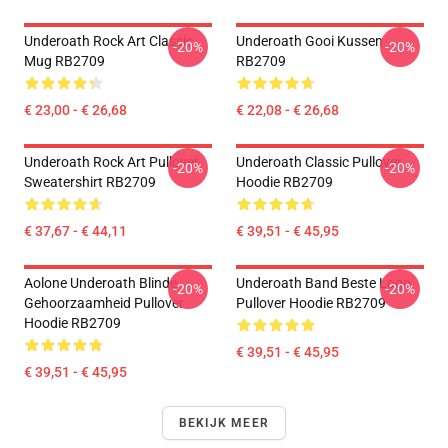
Underoath Rock Art Classic
Underoath Gooi Kussen
-20%
-20%
Mug RB2709
RB2709
€ 23,00 - € 26,68
€ 22,08 - € 26,68
Underoath Rock Art Pullover
Underoath Classic Pullover
-20%
-20%
Sweatershirt RB2709
Hoodie RB2709
€ 37,67 - € 44,11
€ 39,51 - € 45,95
Aolone Underoath Blinde
Underoath Band Beste Logo
-20%
-20%
Gehoorzaamheid Pullover
Pullover Hoodie RB2709
Hoodie RB2709
€ 39,51 - € 45,95
€ 39,51 - € 45,95
BEKIJK MEER