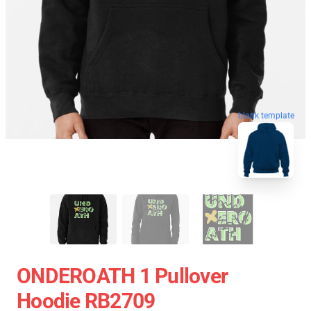
blank template
ONDEROATH 1 Pullover
Hoodie RB2709