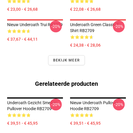
€ 23,00 - € 26,68
€ 22,08 - € 26,68
Nieuw Underoath Trui RB2709
Underoath Green Classic T-
-20%
-20%
Shirt RB2709
€ 37,67 - € 44,11
€ 24,38 - € 28,06
BEKIJK MEER
Gerelateerde producten
Underoath Gezicht Smelten
Nieuw Underoath Pullover
-20%
-20%
Pullover Hoodie RB2709
Hoodie RB2709
€ 39,51 - € 45,95
€ 39,51 - € 45,95