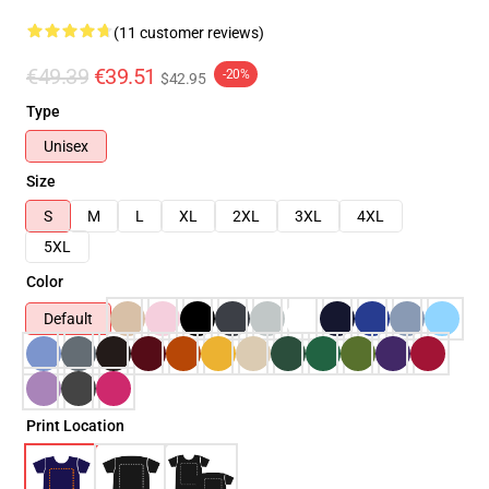
(11 customer reviews)
€49.39
€39.51
-20%
$42.95
Type
Unisex
Size
S
M
L
XL
2XL
3XL
4XL
5XL
Color
Default
Print Location