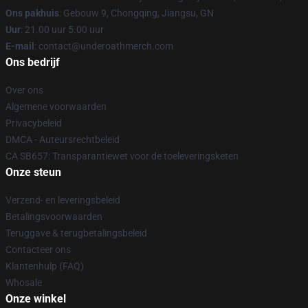
Ons pakhuis
: Gebouw 9, Chongqing, Jiangsu, GN
Uur
: 21.00 uur 5.00 uur
E-mail
: contact@underoathmerch.com
Ons bedrijf
Over ons
Algemene voorwaarden
Privacybeleid
DMCA - Auteursrechtbeleid
CA SB657: Transparantiewet voor de toeleveringsketen
Onze steun
Verzend- en leveringsbeleid
Betalingsvoorwaarden
Teruggave & terugbetalingsbeleid
Contacteer ons
Klantenhulp (FAQ)
Whosale
Onze winkel