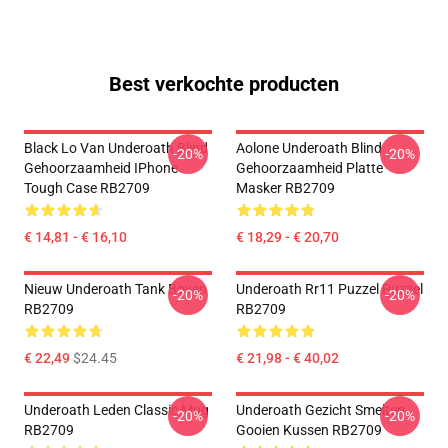
Best verkochte producten
Black Lo Van Underoath Blind
Aolone Underoath Blind
-20%
-20%
Gehoorzaamheid IPhone
Gehoorzaamheid Platte
Tough Case RB2709
Masker RB2709
€ 14,81 - € 16,10
€ 18,29 - € 20,70
Nieuw Underoath Tank Boven
Underoath Rr11 Puzzel Puzzel
-20%
-20%
RB2709
RB2709
€ 22,49
$24.45
€ 21,98 - € 40,02
Underoath Leden Classic Mug
Underoath Gezicht Smelten
-20%
-20%
RB2709
Gooien Kussen RB2709