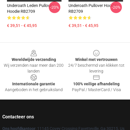
Underoath Leden Pullover
Underoath Pullover Hoodie
-20%
-20%
Hoodie RB2709
RB2709
€ 39,51 - € 45,95
€ 39,51 - € 45,95
Footer
Wereldwijde verzending
Winkel met vertrouwen
Wij verzenden naar meer dan 200
24/7 beschermd van klikken tot
landen
levering
Internationale garantie
100% veilige afhandeling
Aangeboden in het gebruiksland
PayPal / MasterCard / Visa
Contacteer ons
Ons hoofdkantoor
: 11145 Covey Crossing Fayetteville, Ga 30215, Us