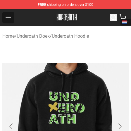
FREE
shipping on orders over $100
Underoath Store - Official Underoath Merchandise Shop
Open menu
Home
/
Underoath Doek
/
Underoath Hoodie