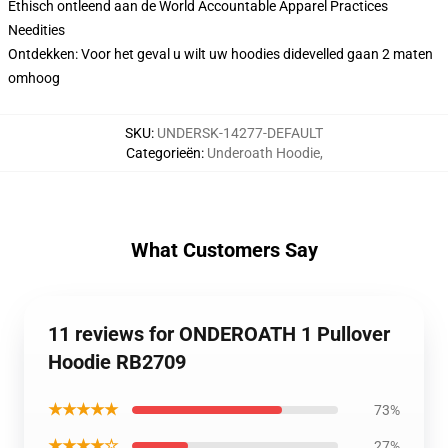
Ethisch ontleend aan de World Accountable Apparel Practices
Needities
Ontdekken: Voor het geval u wilt uw hoodies didevelled gaan 2 maten
omhoog
SKU
:
UNDERSK-14277-DEFAULT
Categorieën
:
Underoath Hoodie
,
What Customers Say
11 reviews for ONDEROATH 1 Pullover
Hoodie RB2709
★★★★★
73%
★★★★☆
27%