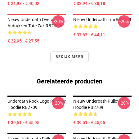
€ 21,98 - € 40,02
€ 33,94 - € 38,18
Nieuw Underoath Overal
Nieuw Underoath Trui RB2709
-20%
-20%
Afdrukken Tote Zak RB2709
€ 37,67 - € 44,11
€ 22,95 - € 27,55
BEKIJK MEER
Gerelateerde producten
Underoath Rock Logo Pullover
Nieuw Underoath Pullover
-20%
-20%
Hoodie RB2709
Hoodie RB2709
€ 39,51 - € 45,95
€ 39,51 - € 45,95
Nieuw Underoath Pullover
Nieuw Underoath Pullover