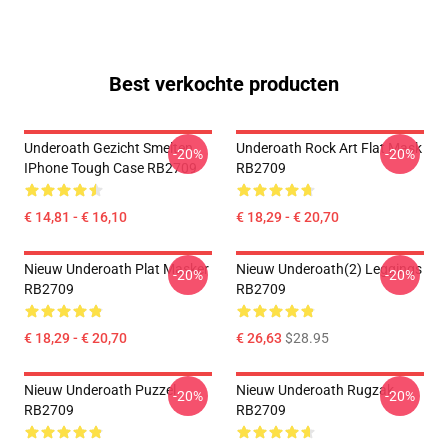
Best verkochte producten
Underoath Gezicht Smelten
Underoath Rock Art Flat Mask
-20%
-20%
IPhone Tough Case RB2709
RB2709
€ 14,81 - € 16,10
€ 18,29 - € 20,70
Nieuw Underoath Plat Masker
Nieuw Underoath(2) Leggings
-20%
-20%
RB2709
RB2709
€ 18,29 - € 20,70
€ 26,63
$28.95
Nieuw Underoath Puzzel
Nieuw Underoath Rugzak
-20%
-20%
RB2709
RB2709