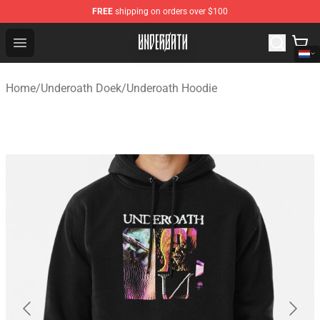
FREE
shipping on orders over $100
Underoath Store - Official Underoath Merchandise Shop
Open menu
Home
/
Underoath Doek
/
Underoath Hoodie