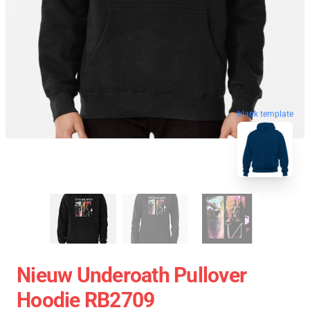
blank template
Nieuw Underoath Pullover
Hoodie RB2709