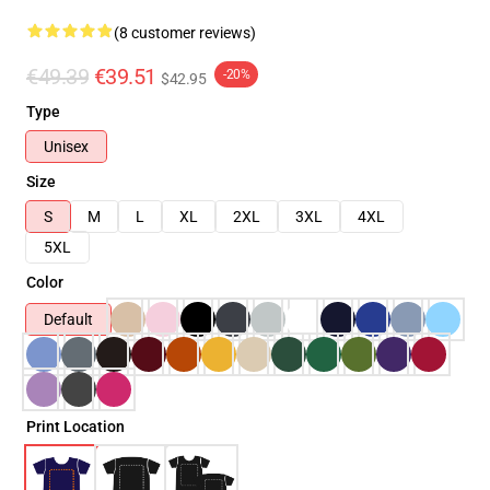
(8 customer reviews)
€49.39
€39.51
-20%
$42.95
Type
Unisex
Size
S
M
L
XL
2XL
3XL
4XL
5XL
Color
Default
Print Location