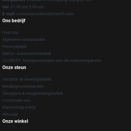
Uur
: 21.00 uur 5.00 uur
E-mail
: contact@underoathmerch.com
Ons bedrijf
Over ons
Algemene voorwaarden
Privacybeleid
DMCA - Auteursrechtbeleid
CA SB657: Transparantiewet voor de toeleveringsketen
Onze steun
Verzend- en leveringsbeleid
Betalingsvoorwaarden
Teruggave & terugbetalingsbeleid
Contacteer ons
Klantenhulp (FAQ)
Whosale
Onze winkel