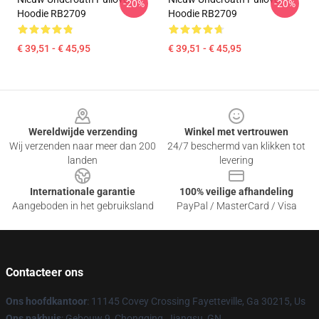
-20%
-20%
Hoodie RB2709
Hoodie RB2709
€ 39,51 - € 45,95
€ 39,51 - € 45,95
Footer
Wereldwijde verzending
Winkel met vertrouwen
Wij verzenden naar meer dan 200
24/7 beschermd van klikken tot
landen
levering
Internationale garantie
100% veilige afhandeling
Aangeboden in het gebruiksland
PayPal / MasterCard / Visa
Contacteer ons
Ons hoofdkantoor
: 11145 Covey Crossing Fayetteville, Ga 30215, Us
Ons pakhuis
: Gebouw 9, Chongqing, Jiangsu, GN