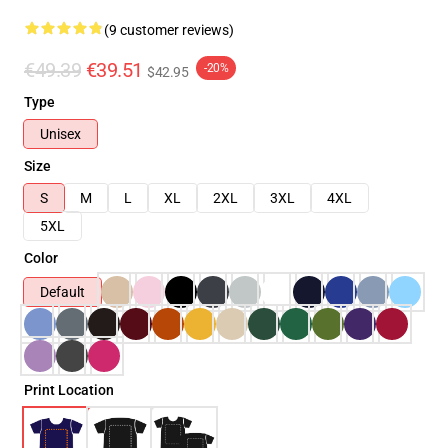
(9 customer reviews)
€49.39
€39.51
-20%
$42.95
Type
Unisex
Size
S
M
L
XL
2XL
3XL
4XL
5XL
Color
Default
Print Location