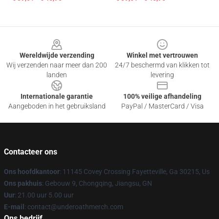
Footer
Wereldwijde verzending
Winkel met vertrouwen
Wij verzenden naar meer dan 200
24/7 beschermd van klikken tot
landen
levering
Internationale garantie
100% veilige afhandeling
Aangeboden in het gebruiksland
PayPal / MasterCard / Visa
Contacteer ons
Ons hoofdkantoor
: 11145 Covey Crossing Fayetteville, Ga 30215, Us
Ons pakhuis
: Gebouw 9, Chongqing, Jiangsu, GN
Uur
: 21.00 uur 5.00 uur
E-mail
: contact@underoathmerch.com
Ons bedrijf