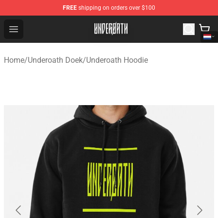
FREE
shipping on orders over $100
Underoath Store - Official Underoath Merchandise Shop
Open menu
Home
/
Underoath Doek
/
Underoath Hoodie