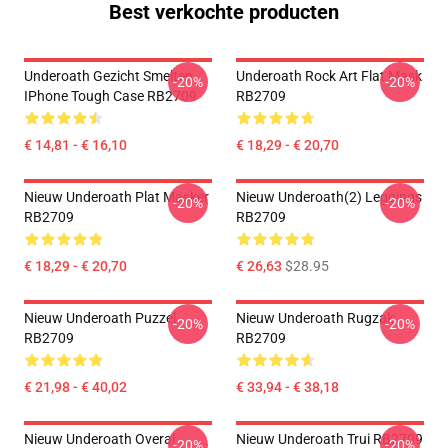
Best verkochte producten
Underoath Gezicht Smelten
Underoath Rock Art Flat Mask
-20%
-20%
IPhone Tough Case RB2709
RB2709
€ 14,81 - € 16,10
€ 18,29 - € 20,70
Nieuw Underoath Plat Masker
Nieuw Underoath(2) Leggings
-20%
-20%
RB2709
RB2709
€ 18,29 - € 20,70
€ 26,63
$28.95
Nieuw Underoath Puzzel
Nieuw Underoath Rugzak
-20%
-20%
RB2709
RB2709
€ 21,98 - € 40,02
€ 33,94 - € 38,18
Nieuw Underoath Overal
Nieuw Underoath Trui RB2709
-20%
-20%