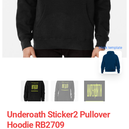
blank template
Underoath Sticker2 Pullover
Hoodie RB2709