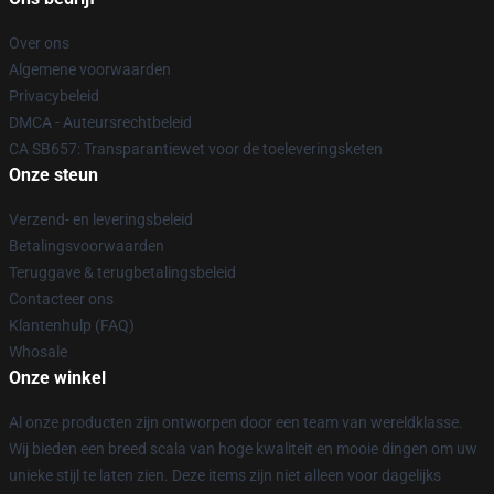
Over ons
Algemene voorwaarden
Privacybeleid
DMCA - Auteursrechtbeleid
CA SB657: Transparantiewet voor de toeleveringsketen
Onze steun
Verzend- en leveringsbeleid
Betalingsvoorwaarden
Teruggave & terugbetalingsbeleid
Contacteer ons
Klantenhulp (FAQ)
Whosale
Onze winkel
Al onze producten zijn ontworpen door een team van wereldklasse.
Wij bieden een breed scala van hoge kwaliteit en mooie dingen om uw
unieke stijl te laten zien. Deze items zijn niet alleen voor dagelijks