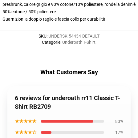
preshrunk, calore grigio è 90% cotone/10% poliestere, rondella denim è
50% cotone / 50% poliestere
Guarnizioni a doppio taglio e fascia collo per durabilità
SKU
:
UNDERSK-54434-DEFAULT
Categorie
:
Underoath T-Shirt
,
What Customers Say
6 reviews for underoath rr11 Classic T-
Shirt RB2709
★★★★★
83%
★★★★☆
17%