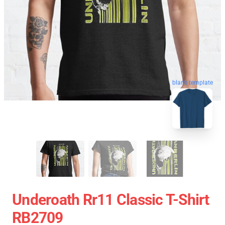
blank template
Underoath Rr11 Classic T-Shirt
RB2709