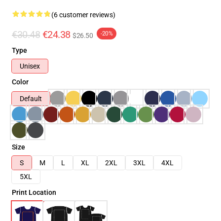
(6 customer reviews)
€30.48
€24.38
-20%
$26.50
Type
Unisex
Color
Default
Size
S
M
L
XL
2XL
3XL
4XL
5XL
Print Location