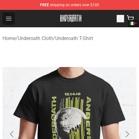
FREE
shipping on orders over $100
Underoath Store - Official Underoath Merchandise Shop
Open menu
Home
/
Underoath Cloth
/
Underoath T-Shirt