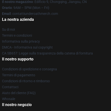
Il nostro magazzino
: Edificio 9, Chongqing, Jiangsu, CN
Orario
: 9AM – 5PM (Mon – Fri)
Email
: contattiunderoathmerch.com
La nostra azienda
Su di noi
Termini e condizioni
Informativa sulla privacy
DMCA - Informativa sul copyright
CA SB657: Legge sulla trasparenza della catena di fornitura
Il nostro supporto
Condizioni di spedizione e consegna
Termini di pagamento
Condizioni di ritorno e rimborso
Contattaci
Aiuto del cliente (FAQ)
Whosale
Il nostro negozio