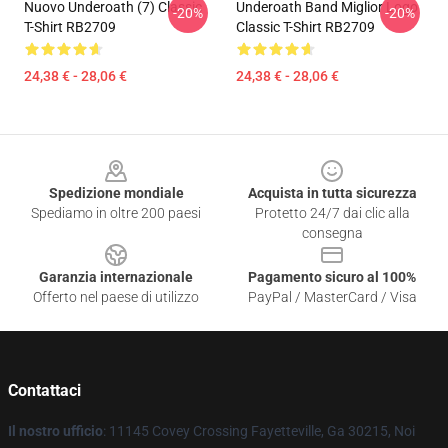
Nuovo Underoath (7) Classic
Underoath Band Miglior Logo
-20%
-20%
T-Shirt RB2709
Classic T-Shirt RB2709
24,38 € - 28,06 €
24,38 € - 28,06 €
Footer
Spedizione mondiale
Acquista in tutta sicurezza
Spediamo in oltre 200 paesi
Protetto 24/7 dai clic alla
consegna
Garanzia internazionale
Pagamento sicuro al 100%
Offerto nel paese di utilizzo
PayPal / MasterCard / Visa
Contattaci
Il nostro ufficio
: 11145 Covey Crossing Fayetteville, Ga 30215, Noi