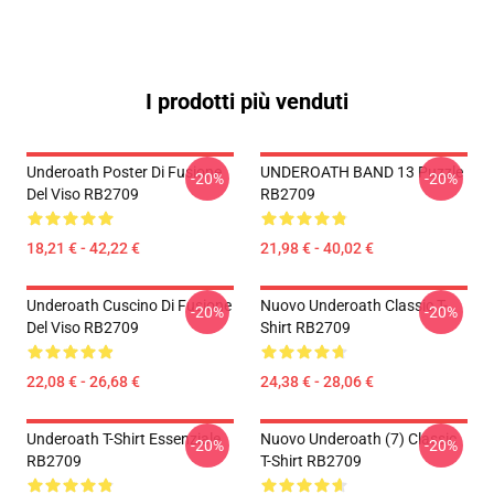
I prodotti più venduti
Underoath Poster Di Fusione
UNDEROATH BAND 13 Puzzle
-20%
-20%
Del Viso RB2709
RB2709
18,21 € - 42,22 €
21,98 € - 40,02 €
Underoath Cuscino Di Fusione
Nuovo Underoath Classic T-
-20%
-20%
Del Viso RB2709
Shirt RB2709
22,08 € - 26,68 €
24,38 € - 28,06 €
Underoath T-Shirt Essenziale
Nuovo Underoath (7) Classic
-20%
-20%
RB2709
T-Shirt RB2709