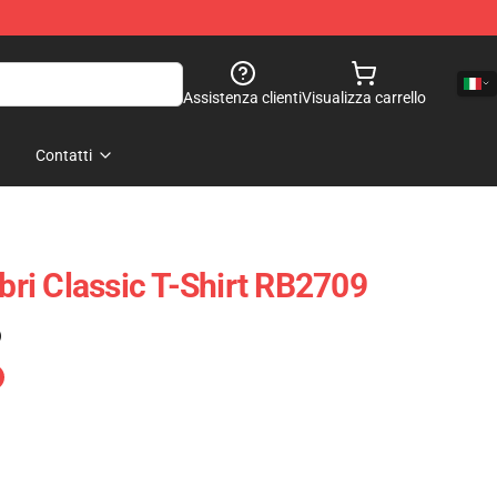
Assistenza clienti
Visualizza carrello
Contatti
i Classic T-Shirt RB2709
)