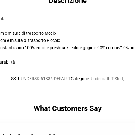
Descrizione
nata
cm e misura di trasporto Medio
 cm e misura di trasporto Piccolo
i costanti sono 100% cotone preshrunk, calore grigio è 90% cotone/10% po
urabilità
SKU
:
UNDERSK-51886-DEFAULT
Categorie
:
Underoath T-Shirt
,
What Customers Say