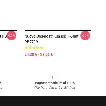
-20%
-20%
rt RB2709
Nuovo Underoath Classic T-Shirt
RB2709
24,38 € - 28,06 €
e
Pagamento sicuro al 100%
zo
PayPal / MasterCard / Visa