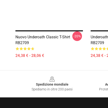
-20%
Nuovo Underoath Classic T-Shirt
Underoath 
RB2709
RB2709
24,38 € - 28,06 €
24,38 € - 
Footer
Spedizione mondiale
A
Spediamo in oltre 200 paesi
Protet