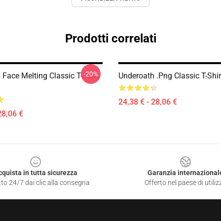
Prodotti correlati
-20%
Face Melting Classic T-Shirt
Underoath .png Classic T-Shi
24,38 € - 28,06 €
28,06 €
cquista in tutta sicurezza
Garanzia internazional
to 24/7 dai clic alla consegna
Offerto nel paese di utiliz