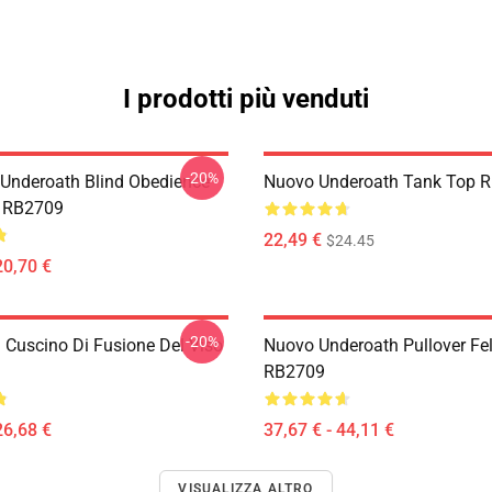
I prodotti più venduti
-20%
 Underoath Blind Obedience
Nuovo Underoath Tank Top 
k RB2709
22,49 €
$24.45
20,70 €
-20%
 Cuscino Di Fusione Del Viso
Nuovo Underoath Pullover Fe
RB2709
26,68 €
37,67 € - 44,11 €
VISUALIZZA ALTRO