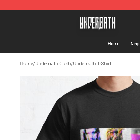
Underoath Store - Official Underoath Merchandise Sho
Home
Nego
Home
/
Underoath Cloth
/
Underoath T-Shirt