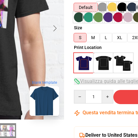
Default
Size
S
M
L
XL
2X
Print Location
Visualizza guida alle tagli
blank template
Quantity
Questa vendita termina 
Deliver to United States