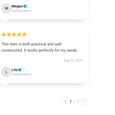
Megan
M
Verified owner
This item is both practical and well-
constructed. It works perfectly for my needs.
Aug 26, 2024
Lila
L
Verified owner
1
/
1