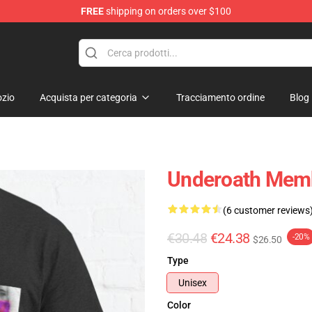
FREE
shipping on orders over $100
p
zio
Acquista per categoria
Tracciamento ordine
Blog
Underoath Membr
(6 customer reviews
€30.48
€24.38
-20%
$26.50
Type
Unisex
Color