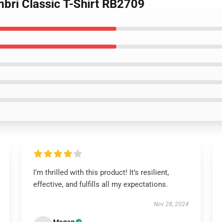
bri Classic T-Shirt RB2709
I’m thrilled with this product! It’s resilient,
effective, and fulfills all my expectations.
Nov 28, 2024