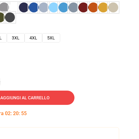
L
3XL
4XL
5XL
e
AGGIUNGI AL CARRELLO
tra
02
:
20
:
54