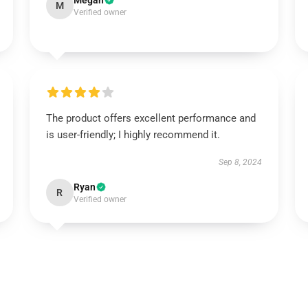
Megan
M
Verified owner
The product offers excellent performance and
is user-friendly; I highly recommend it.
Sep 8, 2024
Ryan
R
Verified owner