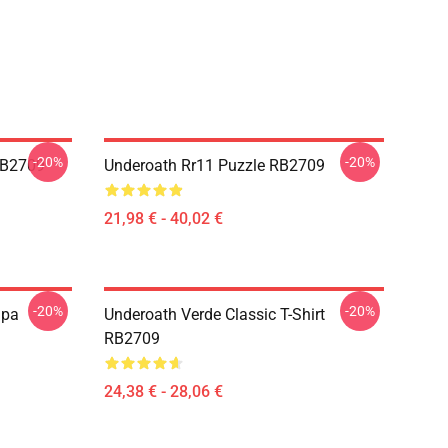
-20%
-20%
RB2709
Underoath Rr11 Puzzle RB2709
21,98 € - 40,02 €
-20%
-20%
lpa
Underoath Verde Classic T-Shirt
RB2709
24,38 € - 28,06 €