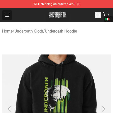
FREE
shipping on orders over $100
Underoath Store - Official Underoath Merchandise Shop
Open menu
Home
/
Underoath Cloth
/
Underoath Hoodie