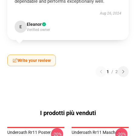
dependable and performs exceptionally well.
Aug 26, 2024
Eleanor
E
Verified owner
Write your review
1
/
2
I prodotti più venduti
Underoath Rr11 Poster
Underoath Rr11 Maschera
-20%
-20%