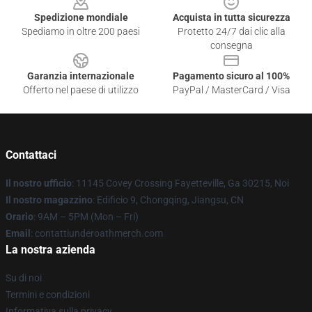
Spedizione mondiale
Acquista in tutta sicurezza
Spediamo in oltre 200 paesi
Protetto 24/7 dai clic alla
consegna
Garanzia internazionale
Pagamento sicuro al 100%
Offerto nel paese di utilizzo
PayPal / MasterCard / Visa
Contattaci
Il nostro ufficio
: 11145 Covey Crossing Fayetteville, Ga 30215, Noi
Il nostro magazzino
: Edificio 9, Chongqing, Jiangsu, CN
Orario
: 9AM – 5PM (Mon – Fri)
Email
: contattiunderoathmerch.com
La nostra azienda
Su di noi
Termini e condizioni
Informativa sulla privacy