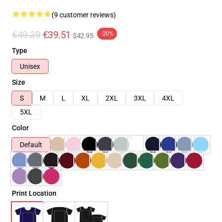
(9 customer reviews)
€49.39
€39.51
-20%
$42.95
Type
Unisex
Size
S
M
L
XL
2XL
3XL
4XL
5XL
Color
Default
Print Location