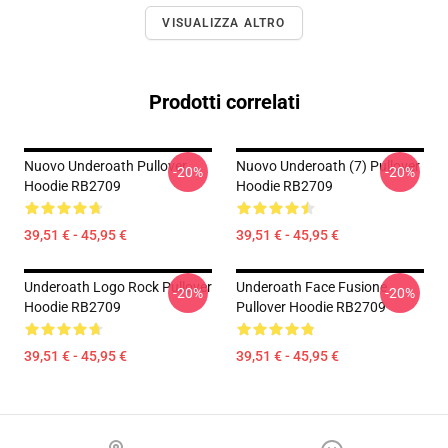
VISUALIZZA ALTRO
Prodotti correlati
Nuovo Underoath Pullover
Nuovo Underoath (7) Pullover
-20%
-20%
Hoodie RB2709
Hoodie RB2709
39,51 € - 45,95 €
39,51 € - 45,95 €
Underoath Logo Rock Pullover
Underoath Face Fusione
-20%
-20%
Hoodie RB2709
Pullover Hoodie RB2709
39,51 € - 45,95 €
39,51 € - 45,95 €
Footer