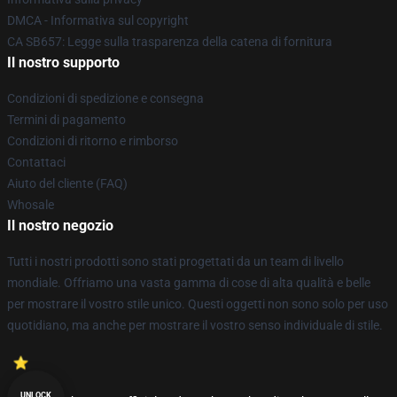
DMCA - Informativa sul copyright
CA SB657: Legge sulla trasparenza della catena di fornitura
Il nostro supporto
Condizioni di spedizione e consegna
Termini di pagamento
Condizioni di ritorno e rimborso
Contattaci
Aiuto del cliente (FAQ)
Whosale
Il nostro negozio
Tutti i nostri prodotti sono stati progettati da un team di livello
mondiale. Offriamo una vasta gamma di cose di alta qualità e belle
per mostrare il vostro stile unico. Questi oggetti non sono solo per uso
quotidiano, ma anche per mostrare il vostro senso individuale di stile.
UNLOCK