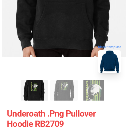
blank template
Underoath .png Pullover
Hoodie RB2709