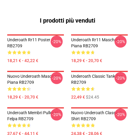
I prodotti più venduti
Underoath Rr11 Poster
Underoath Rr11 Maschera
-20%
-20%
RB2709
Piana RB2709
18,21 € - 42,22 €
18,29 € - 20,70 €
Nuovo Underoath Maschera
Underoath Classic Tank Top
-20%
-20%
Piana RB2709
RB2709
18,29 € - 20,70 €
22,49 €
$24.45
Underoath Membri Pullover
Nuovo Underoath Classic T-
-20%
-20%
Felpa RB2709
Shirt RB2709
37,67 € - 44,11 €
24,38 € - 28,06 €