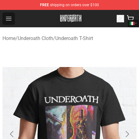
FREE
shipping on orders over $100
Underoath Store - Official Underoath Merchandise Shop
Open menu
Home
/
Underoath Cloth
/
Underoath T-Shirt