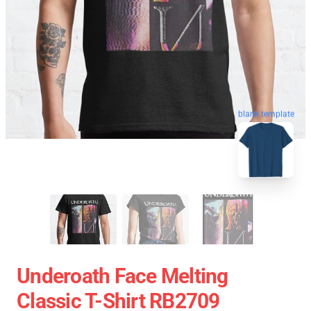
blank template
Underoath Face Melting
Classic T-Shirt RB2709