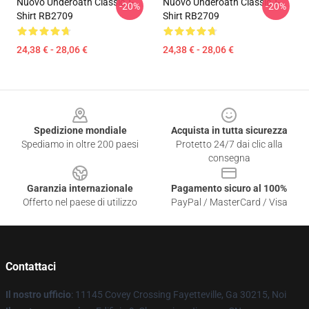
Nuovo Underoath Classic T-
Nuovo Underoath Classic T-
-20%
-20%
Shirt RB2709
Shirt RB2709
24,38 € - 28,06 €
24,38 € - 28,06 €
Footer
Spedizione mondiale
Acquista in tutta sicurezza
Spediamo in oltre 200 paesi
Protetto 24/7 dai clic alla
consegna
Garanzia internazionale
Pagamento sicuro al 100%
Offerto nel paese di utilizzo
PayPal / MasterCard / Visa
Contattaci
Il nostro ufficio
: 11145 Covey Crossing Fayetteville, Ga 30215, Noi