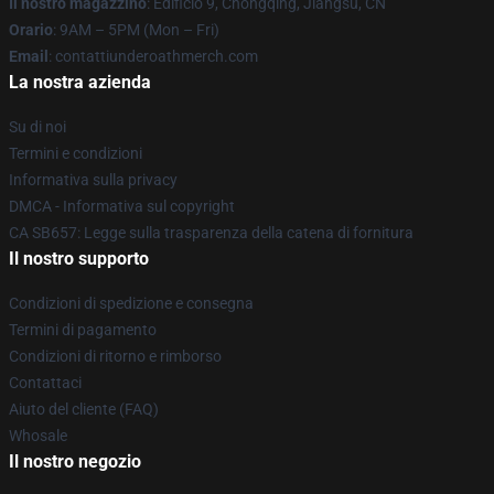
Il nostro magazzino
: Edificio 9, Chongqing, Jiangsu, CN
Orario
: 9AM – 5PM (Mon – Fri)
Email
: contattiunderoathmerch.com
La nostra azienda
Su di noi
Termini e condizioni
Informativa sulla privacy
DMCA - Informativa sul copyright
CA SB657: Legge sulla trasparenza della catena di fornitura
Il nostro supporto
Condizioni di spedizione e consegna
Termini di pagamento
Condizioni di ritorno e rimborso
Contattaci
Aiuto del cliente (FAQ)
Whosale
Il nostro negozio