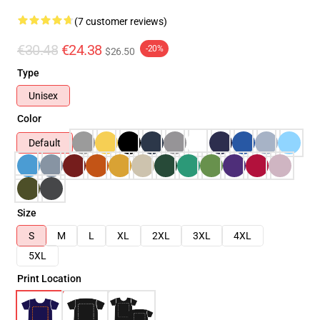
(7 customer reviews)
€30.48
€24.38
-20%
$26.50
Type
Unisex
Color
Default
Size
S
M
L
XL
2XL
3XL
4XL
5XL
Print Location