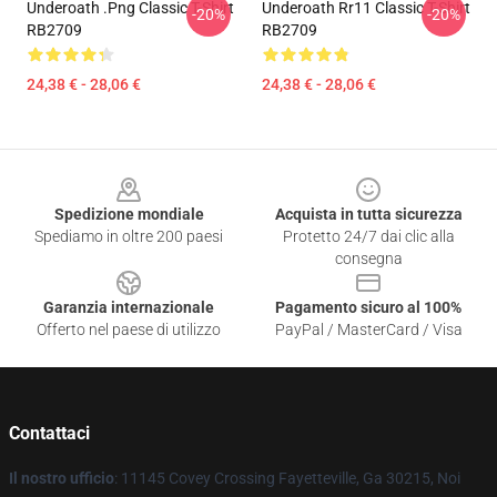
Underoath .png Classic T-Shirt
Underoath Rr11 Classic T-Shirt
-20%
-20%
RB2709
RB2709
24,38 € - 28,06 €
24,38 € - 28,06 €
Footer
Spedizione mondiale
Acquista in tutta sicurezza
Spediamo in oltre 200 paesi
Protetto 24/7 dai clic alla
consegna
Garanzia internazionale
Pagamento sicuro al 100%
Offerto nel paese di utilizzo
PayPal / MasterCard / Visa
Contattaci
Il nostro ufficio
: 11145 Covey Crossing Fayetteville, Ga 30215, Noi