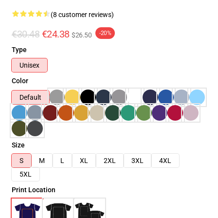
(8 customer reviews)
€30.48
€24.38
-20%
$26.50
Type
Unisex
Color
Default
Size
S
M
L
XL
2XL
3XL
4XL
5XL
Print Location