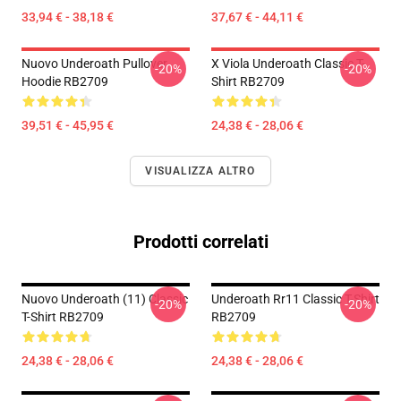
33,94 € - 38,18 €
37,67 € - 44,11 €
Nuovo Underoath Pullover
X Viola Underoath Classic T-
-20%
-20%
Hoodie RB2709
Shirt RB2709
39,51 € - 45,95 €
24,38 € - 28,06 €
VISUALIZZA ALTRO
Prodotti correlati
Nuovo Underoath (11) Classic
Underoath Rr11 Classic T-Shirt
-20%
-20%
T-Shirt RB2709
RB2709
24,38 € - 28,06 €
24,38 € - 28,06 €