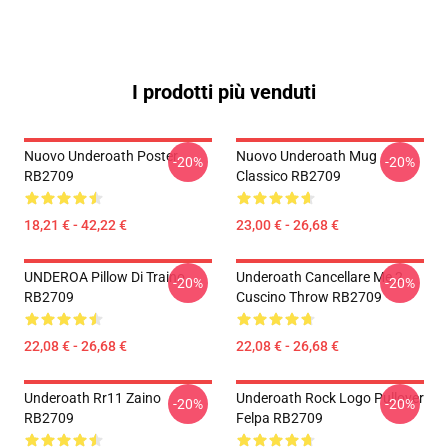
I prodotti più venduti
Nuovo Underoath Poster
Nuovo Underoath Mug
-20%
-20%
RB2709
Classico RB2709
18,21 € - 42,22 €
23,00 € - 26,68 €
UNDEROA Pillow Di Traino
Underoath Cancellare Me 2
-20%
-20%
RB2709
Cuscino Throw RB2709
22,08 € - 26,68 €
22,08 € - 26,68 €
Underoath Rr11 Zaino
Underoath Rock Logo Pullover
-20%
-20%
RB2709
Felpa RB2709