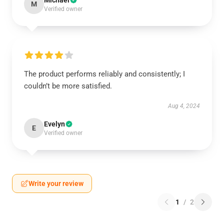
Michael
M
Verified owner
The product performs reliably and consistently; I
couldn’t be more satisfied.
Aug 4, 2024
Evelyn
E
Verified owner
Write your review
1
/
2