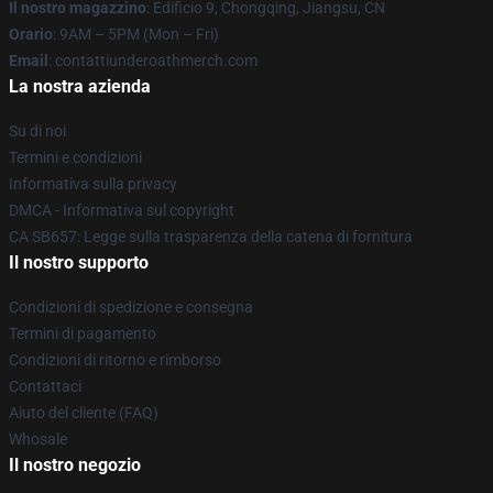
Il nostro magazzino
: Edificio 9, Chongqing, Jiangsu, CN
Orario
: 9AM – 5PM (Mon – Fri)
Email
: contattiunderoathmerch.com
La nostra azienda
Su di noi
Termini e condizioni
Informativa sulla privacy
DMCA - Informativa sul copyright
CA SB657: Legge sulla trasparenza della catena di fornitura
Il nostro supporto
Condizioni di spedizione e consegna
Termini di pagamento
Condizioni di ritorno e rimborso
Contattaci
Aiuto del cliente (FAQ)
Whosale
Il nostro negozio