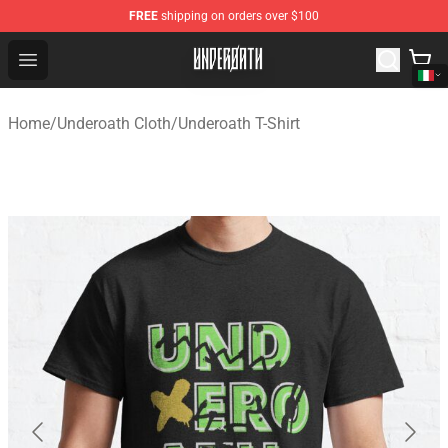
FREE
shipping on orders over $100
Underoath Store - Official Underoath Merchandise Shop
Open menu
Home
/
Underoath Cloth
/
Underoath T-Shirt