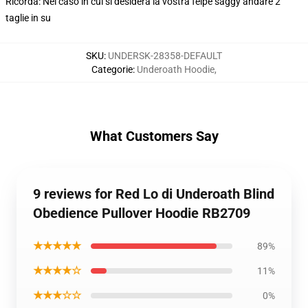
Ricorda: Nel caso in cui si desidera la vostra felpe saggy andare 2
taglie in su
SKU
:
UNDERSK-28358-DEFAULT
Categorie
:
Underoath Hoodie
,
What Customers Say
9 reviews for Red Lo di Underoath Blind
Obedience Pullover Hoodie RB2709
★★★★★
89%
★★★★☆
11%
★★★☆☆
0%