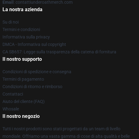
Email
: contattiunderoathmerch.com
La nostra azienda
Su di noi
Termini e condizioni
Informativa sulla privacy
DMCA - Informativa sul copyright
CA SB657: Legge sulla trasparenza della catena di fornitura
Il nostro supporto
Condizioni di spedizione e consegna
Termini di pagamento
Condizioni di ritorno e rimborso
Contattaci
Aiuto del cliente (FAQ)
Whosale
Il nostro negozio
Tutti i nostri prodotti sono stati progettati da un team di livello
mondiale. Offriamo una vasta gamma di cose di alta qualità e belle