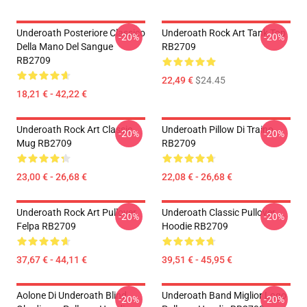
Underoath Posteriore Classico
Underoath Rock Art Tank Top
-20%
-20%
Della Mano Del Sangue
RB2709
RB2709
22,49 €
$24.45
18,21 € - 42,22 €
Underoath Rock Art Classic
Underoath Pillow Di Traino
-20%
-20%
Mug RB2709
RB2709
23,00 € - 26,68 €
22,08 € - 26,68 €
Underoath Rock Art Pullover
Underoath Classic Pullover
-20%
-20%
Felpa RB2709
Hoodie RB2709
37,67 € - 44,11 €
39,51 € - 45,95 €
Aolone Di Underoath Blind
Underoath Band Miglior Logo
-20%
-20%