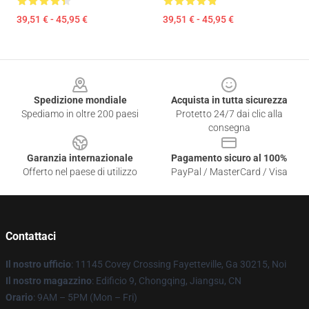
39,51 € - 45,95 €
39,51 € - 45,95 €
Footer
Spedizione mondiale
Acquista in tutta sicurezza
Spediamo in oltre 200 paesi
Protetto 24/7 dai clic alla
consegna
Garanzia internazionale
Pagamento sicuro al 100%
Offerto nel paese di utilizzo
PayPal / MasterCard / Visa
Contattaci
Il nostro ufficio
: 11145 Covey Crossing Fayetteville, Ga 30215, Noi
Il nostro magazzino
: Edificio 9, Chongqing, Jiangsu, CN
Orario
: 9AM – 5PM (Mon – Fri)