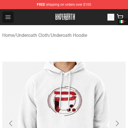
FREE
shipping on orders over $100
Underoath Store - Official Underoath Merchandise Shop
Open menu
Home
/
Underoath Cloth
/
Underoath Hoodie