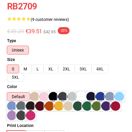
RB2709
(9 customer reviews)
€49.39
€39.51
-20%
$42.95
Type
Unisex
Size
S
M
L
XL
2XL
3XL
4XL
5XL
Color
Default
Print Location