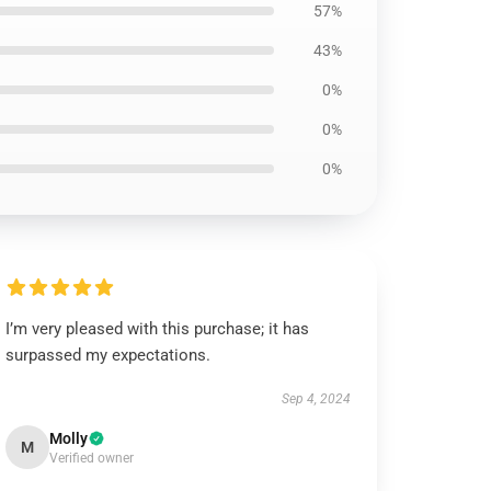
57%
43%
0%
0%
0%
I’m very pleased with this purchase; it has
surpassed my expectations.
Sep 4, 2024
Molly
M
Verified owner