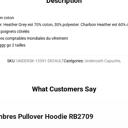
Description
en coton
r. Heather Grey est 70% coton, 30% polyester. Charbon Heather est 60% 
 poignets côtelés
iques comptables mondiales du vêtement
gy go 2 tailles
SKU
:
UNDERSK-13391-DEFAULT
Catégories
:
Underoath Capuche
,
What Customers Say
mbres Pullover Hoodie RB2709