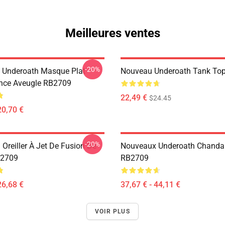
Meilleures ventes
-20%
 Underoath Masque Plat
Nouveau Underoath Tank To
nce Aveugle RB2709
22,49 €
$24.45
20,70 €
-20%
Oreiller À Jet De Fusion De
Nouveaux Underoath Chandail
B2709
RB2709
26,68 €
37,67 € - 44,11 €
VOIR PLUS