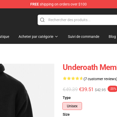
FREE
shipping on orders over $100
p
tique
Acheter par catégorie
Suivi de commande
Blog
Underoath Memb
(7 customer reviews
€49.39
€39.51
-20%
$42.95
Type
Unisex
Size