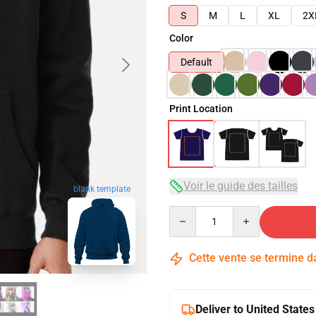
S
M
L
XL
2X
Color
Default
Print Location
Voir le guide des tailles
blank template
Quantity
Cette vente se termine 
Deliver to United States