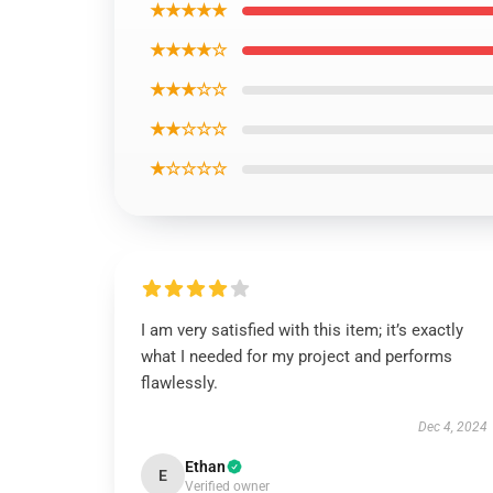
★★★★★
★★★★☆
★★★☆☆
★★☆☆☆
★☆☆☆☆
I am very satisfied with this item; it’s exactly
what I needed for my project and performs
flawlessly.
Dec 4, 2024
Ethan
E
Verified owner