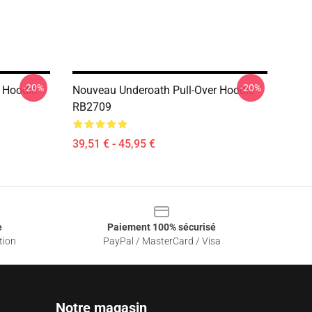
-20%
-20%
 Hoodie
Nouveau Underoath Pull-Over Hoodie
RB2709
39,51 € - 45,95 €
e
Paiement 100% sécurisé
tion
PayPal / MasterCard / Visa
Notre magasin