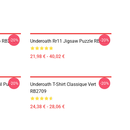
-20%
-20%
p RB2709
Underoath Rr11 Jigsaw Puzzle RB2709
21,98 € - 40,02 €
-20%
-20%
 Pull
Underoath T-Shirt Classique Vert
RB2709
24,38 € - 28,06 €