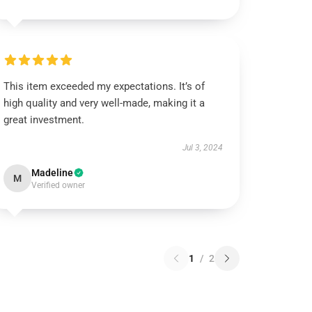
This item exceeded my expectations. It’s of
high quality and very well-made, making it a
great investment.
Jul 3, 2024
Madeline
M
Verified owner
1
/
2