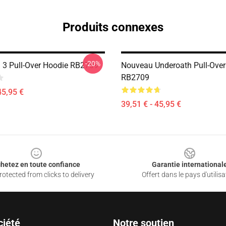
Produits connexes
-20%
 3 Pull-Over Hoodie RB2709
Nouveau Underoath Pull-Over
RB2709
45,95 €
39,51 € - 45,95 €
hetez en toute confiance
Garantie international
otected from clicks to delivery
Offert dans le pays d'utilisa
ciété
Notre soutien