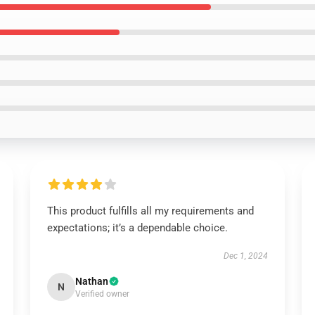
This product fulfills all my requirements and
expectations; it’s a dependable choice.
Dec 1, 2024
Nathan
N
Verified owner