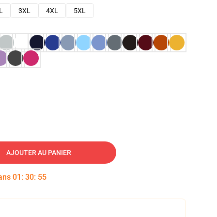
L
3XL
4XL
5XL
AJOUTER AU PANIER
dans
01
:
30
:
54