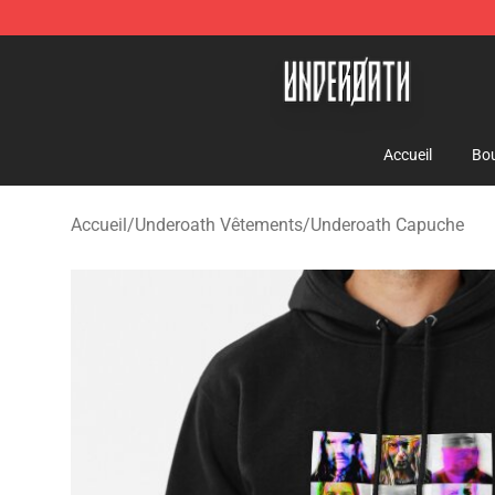
Underoath Store - Official Underoath Merchandise Sho
Accueil
Bou
Accueil
/
Underoath Vêtements
/
Underoath Capuche