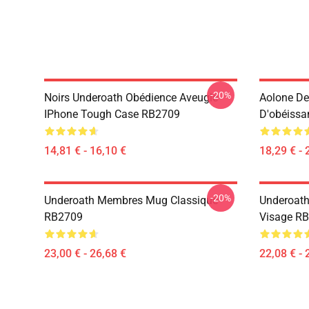
-20%
Noirs Underoath Obédience Aveugle
Aolone De
IPhone Tough Case RB2709
D'obéissa
14,81 € - 16,10 €
18,29 € - 
-20%
Underoath Membres Mug Classique
Underoath 
RB2709
Visage R
23,00 € - 26,68 €
22,08 € - 