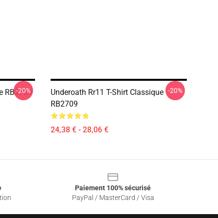
-20%
-20%
ue RB2709
Underoath Rr11 T-Shirt Classique
RB2709
24,38 € - 28,06 €
e
Paiement 100% sécurisé
tion
PayPal / MasterCard / Visa