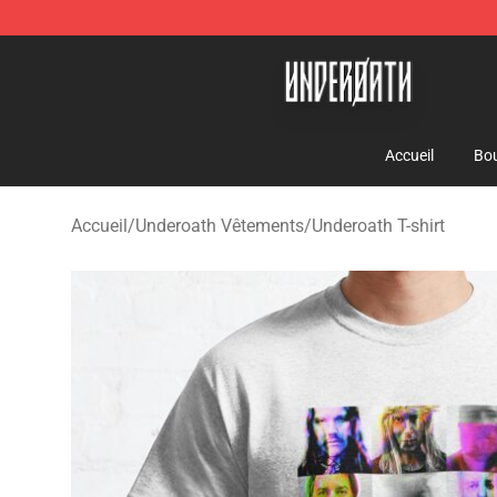
Underoath Store - Official Underoath Merchandise Sho
Accueil
Bou
Accueil
/
Underoath Vêtements
/
Underoath T-shirt