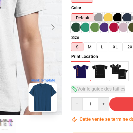
Color
Default
Size
S
M
L
XL
2X
Print Location
blank template
Voir le guide des tailles
Quantity
Cette vente se termine 