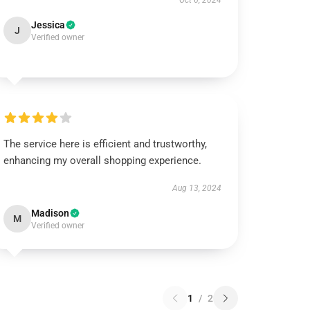
Oct 6, 2024
Jessica
J
Verified owner
The service here is efficient and trustworthy,
enhancing my overall shopping experience.
Aug 13, 2024
Madison
M
Verified owner
1
/
2