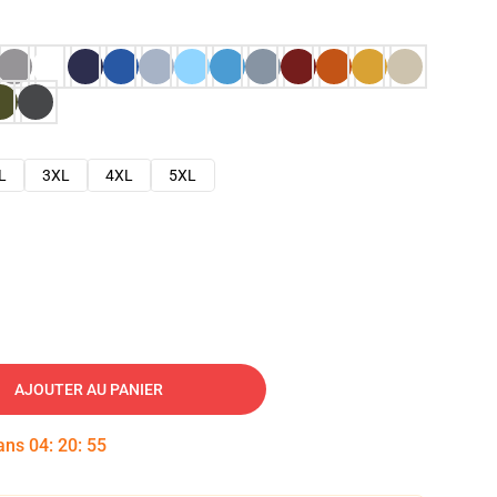
L
3XL
4XL
5XL
AJOUTER AU PANIER
dans
04
:
20
:
53