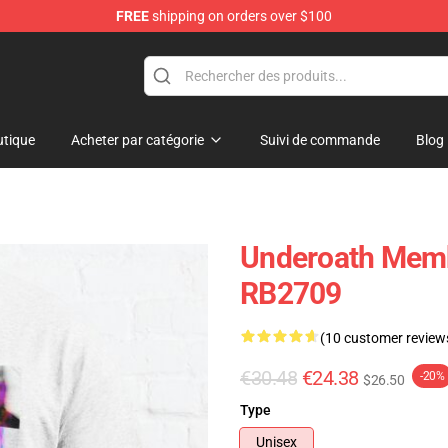
FREE
shipping on orders over $100
p
tique
Acheter par catégorie
Suivi de commande
Blog
Underoath Memb
RB2709
(10 customer review
€30.48
€24.38
-20%
$26.50
Type
Unisex