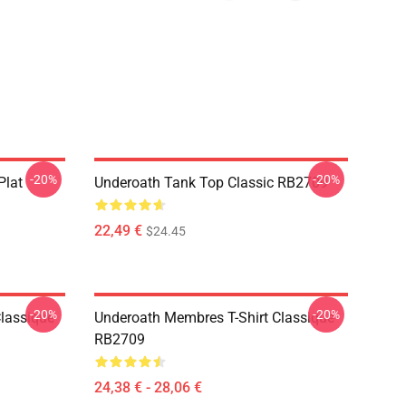
-20%
-20%
Plat
Underoath Tank Top Classic RB2709
22,49 €
$24.45
-20%
-20%
Classique
Underoath Membres T-Shirt Classique
RB2709
24,38 € - 28,06 €