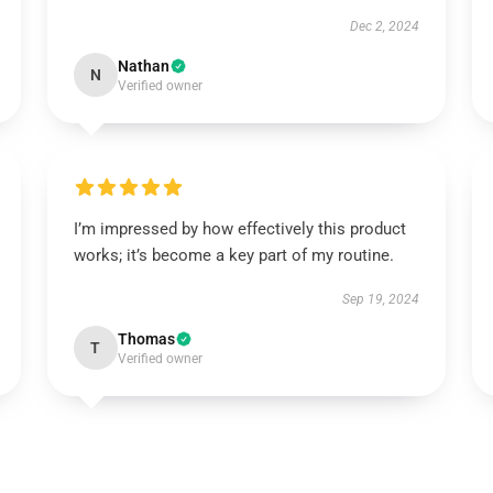
Dec 2, 2024
Nathan
N
Verified owner
I’m impressed by how effectively this product
works; it’s become a key part of my routine.
Sep 19, 2024
Thomas
T
Verified owner