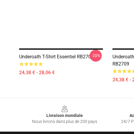
-20%
Underoath T-Shirt Essentiel RB2709
Underoath 
RB2709
24,38 € - 28,06 €
24,38 € - 
Footer
Livraison mondiale
Ac
Nous livrons dans plus de 200 pays
24/7 Pr