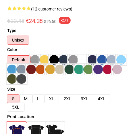
(12 customer reviews)
€30.48
€24.38
-20%
$26.50
Type
Unisex
Color
Default
Size
S
M
L
XL
2XL
3XL
4XL
5XL
Print Location