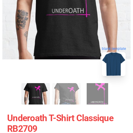
blank template
Underoath T-Shirt Classique
RB2709