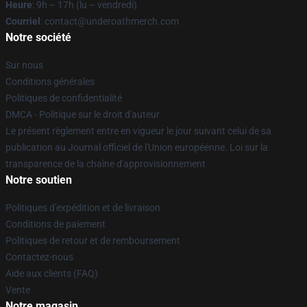
Heure
: 9h – 17h (lu – vendredi)
Courriel
: contact@underoathmerch.com
Notre société
Sur nous
Conditions générales
Politiques de confidentialité
DMCA - Politique sur le droit d'auteur
Le présent règlement entre en vigueur le jour suivant celui de sa
publication au Journal officiel de l'Union européenne. Loi sur la
transparence de la chaîne d'approvisionnement
Notre soutien
Politiques d'expédition et de livraison
Conditions de paiement
Politiques de retour et de remboursement
Contactez-nous
Aide aux clients (FAQ)
Vente
Notre magasin