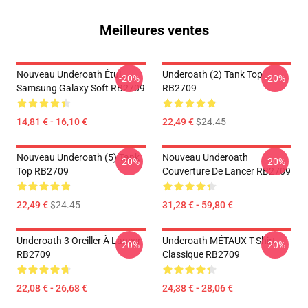
Meilleures ventes
Nouveau Underoath Étui
Underoath (2) Tank Top
-20%
-20%
Samsung Galaxy Soft RB2709
RB2709
14,81 € - 16,10 €
22,49 €
$24.45
Nouveau Underoath (5) Tank
Nouveau Underoath
-20%
-20%
Top RB2709
Couverture De Lancer RB2709
22,49 €
$24.45
31,28 € - 59,80 €
Underoath 3 Oreiller À Lancer
Underoath MÉTAUX T-Shirt
-20%
-20%
RB2709
Classique RB2709
22,08 € - 26,68 €
24,38 € - 28,06 €