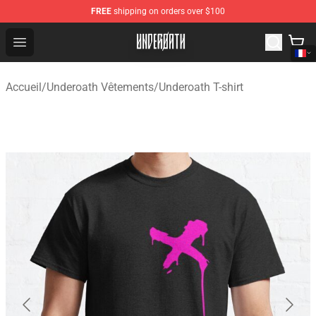
FREE
shipping on orders over $100
Underoath Store - Official Underoath Merchandise Shop
Open menu
Accueil
/
Underoath Vêtements
/
Underoath T-shirt