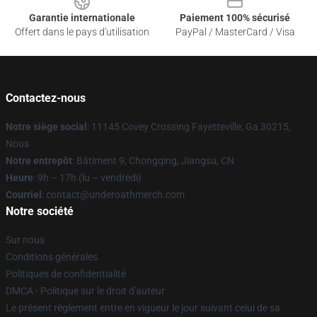
Garantie internationale
Paiement 100% sécurisé
Offert dans le pays d'utilisation
PayPal / MasterCard / Visa
Contactez-nous
Notre siège social
: 11145 Covey Crossing Fayetteville, Ga 30215,
Nous
Notre entrepôt
: Bâtiment 9, Chongqing, Jiangsu, CN
Heure
: 9h – 17h (lu – vendredi)
Courriel
: contact@underoathmerch.com
Notre société
Sur nous
Conditions générales
Politiques de confidentialité
DMCA - Politique sur le droit d'auteur
Le présent règlement entre en vigueur le jour suivant celui de sa