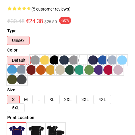
(5 customer reviews)
€30.48
€24.38
-20%
$26.50
Type
Unisex
Color
Default
Size
S
M
L
XL
2XL
3XL
4XL
5XL
Print Location