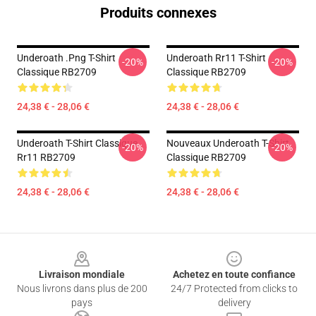
Produits connexes
Underoath .png T-Shirt
Underoath Rr11 T-Shirt
-20%
-20%
Classique RB2709
Classique RB2709
24,38 € - 28,06 €
24,38 € - 28,06 €
Underoath T-Shirt Classique
Nouveaux Underoath T-Shirt
-20%
-20%
Rr11 RB2709
Classique RB2709
24,38 € - 28,06 €
24,38 € - 28,06 €
Footer
Livraison mondiale
Achetez en toute confiance
Nous livrons dans plus de 200
24/7 Protected from clicks to
pays
delivery