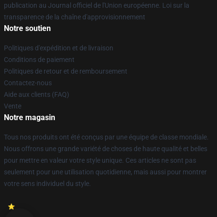
publication au Journal officiel de l'Union européenne. Loi sur la
transparence de la chaîne d'approvisionnement
Notre soutien
Politiques d'expédition et de livraison
Conditions de paiement
Politiques de retour et de remboursement
Contactez-nous
Aide aux clients (FAQ)
Vente
Notre magasin
Tous nos produits ont été conçus par une équipe de classe mondiale.
Nous offrons une grande variété de choses de haute qualité et belles
pour mettre en valeur votre style unique. Ces articles ne sont pas
seulement pour une utilisation quotidienne, mais aussi pour montrer
votre sens individuel du style.