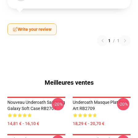
Write your review
1
/
1
Meilleures ventes
Nouveau Underoath Samsung
Underoath Masque Plat Rock
-20%
-20%
Galaxy Soft Case RB2709
Art RB2709
14,81 € - 16,10 €
18,29 € - 20,70 €