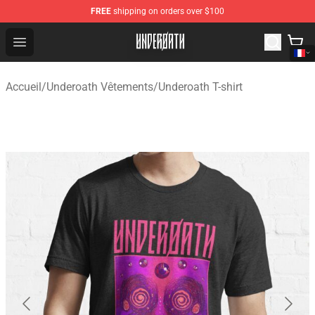
FREE
shipping on orders over $100
Underoath Store - Official Underoath Merchandise Shop
Open menu
Accueil
/
Underoath Vêtements
/
Underoath T-shirt