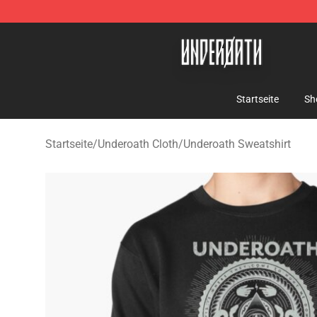
Underoath Store - Official Underoath Merchandise Sho
Startseite
Sh
Startseite
/
Underoath Cloth
/
Underoath Sweatshirt