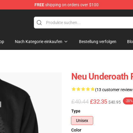
FREE
shipping on orders over $100
p
op
Nach Kategorie einkaufen
Bestellung verfolgen
Bl
Neu Underoath P
(13 customer review
£40.44
£32.35
-20%
$40.95
Type
Unisex
Color