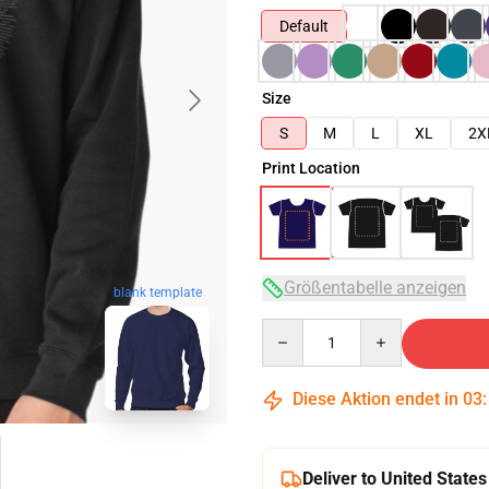
Default
Size
S
M
L
XL
2X
Print Location
Größentabelle anzeigen
blank template
Quantity
Diese Aktion endet in
03
Deliver to United States