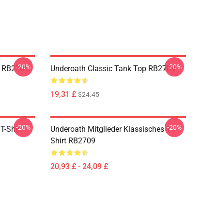
-20%
-20%
e RB2709
Underoath Classic Tank Top RB2709
19,31 £
$24.45
-20%
-20%
T-Shirt
Underoath Mitglieder Klassisches T-
Shirt RB2709
20,93 £ - 24,09 £