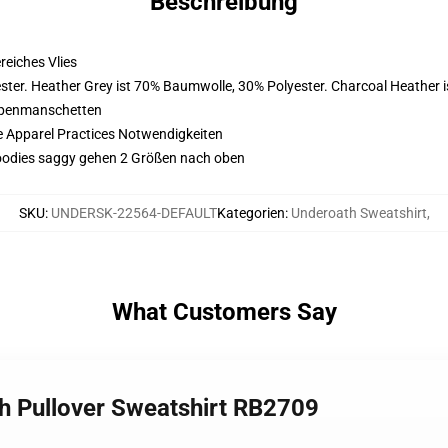
Beschreibung
eiches Vlies
ter. Heather Grey ist 70% Baumwolle, 30% Polyester. Charcoal Heather 
ppenmanschetten
e Apparel Practices Notwendigkeiten
 Hoodies saggy gehen 2 Größen nach oben
SKU
:
UNDERSK-22564-DEFAULT
Kategorien
:
Underoath Sweatshirt
,
What Customers Say
h Pullover Sweatshirt RB2709