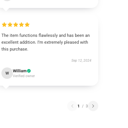
The item functions flawlessly and has been an
excellent addition. I’m extremely pleased with
this purchase.
Sep 12, 2024
William
W
Verified owner
1
/
3