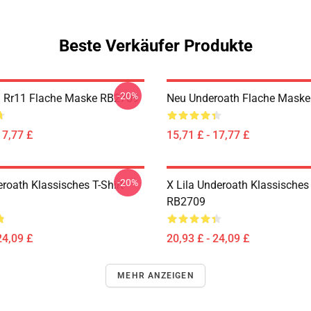
Beste Verkäufer Produkte
-20%
 Rr11 Flache Maske RB2709
Neu Underoath Flache Mask
17,77 £
15,71 £ - 17,77 £
-20%
roath Klassisches T-Shirt
X Lila Underoath Klassisches 
RB2709
24,09 £
20,93 £ - 24,09 £
MEHR ANZEIGEN