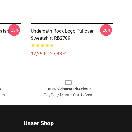
-20%
-20%
atshirt
Underoath Rock Logo Pullover
Sweatshirt RB2709
32,35 £ - 37,88 £
e
100% Sicherer Checkout
ten
PayPal / MasterCard / Visa
Unser Shop