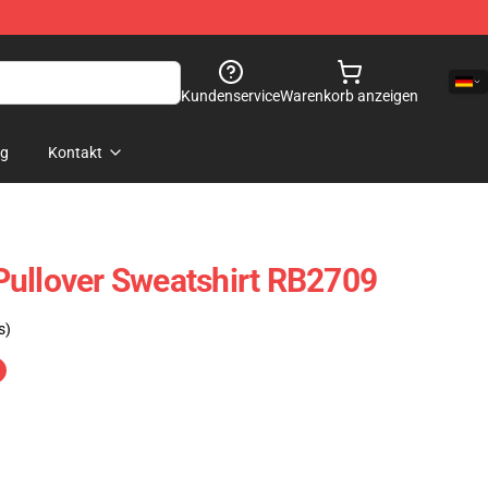
Kundenservice
Warenkorb anzeigen
og
Kontakt
ullover Sweatshirt RB2709
s)