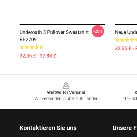
-20%
Underoath 3 Pullover Sweatshirt
Neue Unde
RB2709
32,35 £ - 
32,35 £ - 37,88 £
Footer
Weltweiter Versand
K
Wir versenden in über 200 Länder
24/7 Sch
Kontaktieren Sie uns
Unsere F