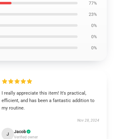
77%
23%
0%
0%
0%
I really appreciate this item! It's practical,
efficient, and has been a fantastic addition to
my routine.
Nov 28, 2024
Jacob
J
Verified owner