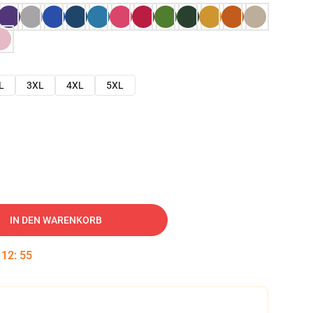
L
3XL
4XL
5XL
IN DEN WARENKORB
:
12
:
54