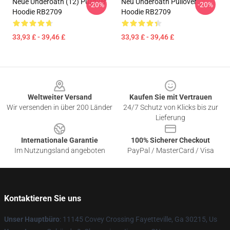
Neue Underoath (12) Pullover
Neu Underoath Pullover
-20%
-20%
Hoodie RB2709
Hoodie RB2709
33,93 £ - 39,46 £
33,93 £ - 39,46 £
Footer
Weltweiter Versand
Kaufen Sie mit Vertrauen
Wir versenden in über 200 Länder
24/7 Schutz von Klicks bis zur
Lieferung
Internationale Garantie
100% Sicherer Checkout
Im Nutzungsland angeboten
PayPal / MasterCard / Visa
Kontaktieren Sie uns
Unser Hauptbüro
: 11145 Covey Crossing Fayetteville, Ga 30215, Us