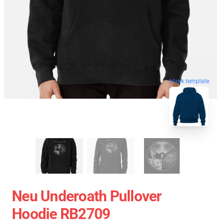
blank template
Neu Underoath Pullover
Hoodie RB2709