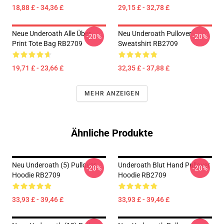
18,88 £ - 34,36 £
29,15 £ - 32,78 £
Neue Underoath Alle Über
Neu Underoath Pullover
-20%
-20%
Print Tote Bag RB2709
Sweatshirt RB2709
19,71 £ - 23,66 £
32,35 £ - 37,88 £
MEHR ANZEIGEN
Ähnliche Produkte
Neu Underoath (5) Pullover
Underoath Blut Hand Pullover
-20%
-20%
Hoodie RB2709
Hoodie RB2709
33,93 £ - 39,46 £
33,93 £ - 39,46 £