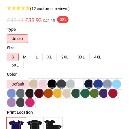
(12 customer reviews)
£42.41
£33.93
-20%
$42.95
Type
Unisex
Size
S
M
L
XL
2XL
3XL
4XL
5XL
Color
Default
Print Location