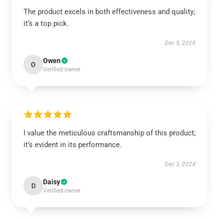
The product excels in both effectiveness and quality;
it’s a top pick.
Dec 5, 2024
Owen
O
Verified owner
I value the meticulous craftsmanship of this product;
it’s evident in its performance.
Dec 3, 2024
Daisy
D
Verified owner