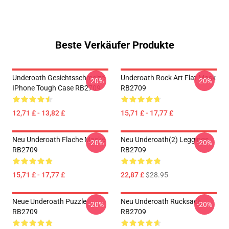
Beste Verkäufer Produkte
Underoath Gesichtsschmelze
Underoath Rock Art Flat Mask
-20%
-20%
IPhone Tough Case RB2709
RB2709
12,71 £ - 13,82 £
15,71 £ - 17,77 £
Neu Underoath Flache Maske
Neu Underoath(2) Leggings
-20%
-20%
RB2709
RB2709
15,71 £ - 17,77 £
22,87 £
$28.95
Neue Underoath Puzzle
Neu Underoath Rucksack
-20%
-20%
RB2709
RB2709