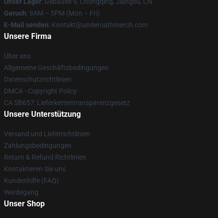
Unser Lager
: Gebäude 9, Chongqing, Jiangsu, CN
Geruch
: 9AM – 5PM (Mon – Fri)
E-Mail senden
: Kontakt@underoathmerch.com
Unsere Firma
Über uns
Allgemeine Geschäftsbedingungen
Datenschutzrichtlinien
DMCA - Copyright Policy
CA SB657: Lieferkettentransparenzgesetz
Unsere Unterstützung
Versand und Lieferrichtlinien
Zahlungsbedingungen
Return & Refund Richtlinien
Kontaktieren Sie uns
Kundenhilfe (FAQ)
Werdegang
Unser Shop