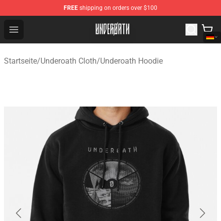
FREE
shipping on orders over $100
Underoath Store - Official Underoath Merchandise Shop
Open menu
Startseite
/
Underoath Cloth
/
Underoath Hoodie