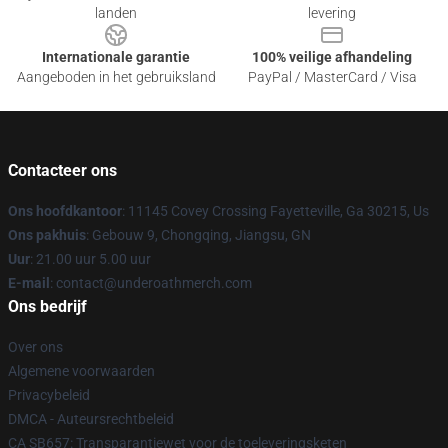
landen
levering
Internationale garantie
100% veilige afhandeling
Aangeboden in het gebruiksland
PayPal / MasterCard / Visa
Contacteer ons
Ons hoofdkantoor
: 11145 Covey Crossing Fayetteville, Ga 30215, Us
Ons pakhuis
: Gebouw 9, Chongqing, Jiangsu, GN
Uur
: 21.00 uur 5.00 uur
E-mail
: contact@underoathmerch.com
Ons bedrijf
Over ons
Algemene voorwaarden
Privacybeleid
DMCA - Auteursrechtbeleid
CA SB657: Transparantiewet voor de toeleveringsketen