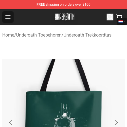
FREE
shipping on orders over $100
Underoath Store - Official Underoath Merchandise Shop
Open menu
Home
/
Underoath Toebehoren
/
Underoath Trekkoordtas