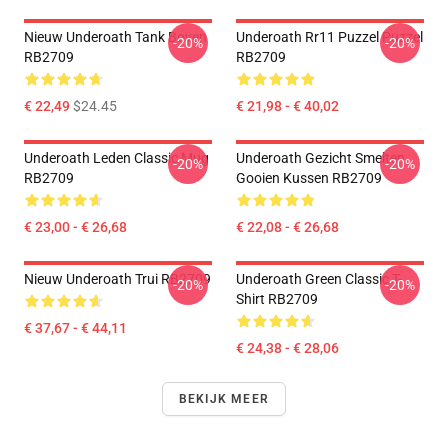
Nieuw Underoath Tank Boven
Underoath Rr11 Puzzel Puzzel
-20%
-20%
RB2709
RB2709
€ 22,49
$24.45
€ 21,98 - € 40,02
Underoath Leden Classic Mug
Underoath Gezicht Smelten
-20%
-20%
RB2709
Gooien Kussen RB2709
€ 23,00 - € 26,68
€ 22,08 - € 26,68
Nieuw Underoath Trui RB2709
Underoath Green Classic T-
-20%
-20%
Shirt RB2709
€ 37,67 - € 44,11
€ 24,38 - € 28,06
BEKIJK MEER