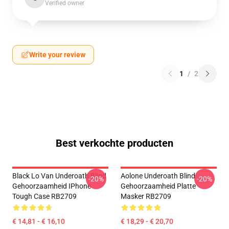
Verified owner
Write your review
1
/
2
Best verkochte producten
Black Lo Van Underoath Blind
Aolone Underoath Blind
-20%
-20%
Gehoorzaamheid IPhone
Gehoorzaamheid Platte
Tough Case RB2709
Masker RB2709
€ 14,81 - € 16,10
€ 18,29 - € 20,70