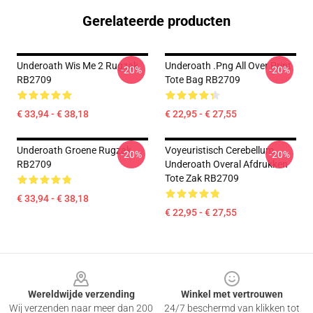
Gerelateerde producten
Underoath Wis Me 2 Rugzak
Underoath .png All Over Print
-20%
-20%
RB2709
Tote Bag RB2709
€ 33,94 - € 38,18
€ 22,95 - € 27,55
Underoath Groene Rugzak
Voyeuristisch Cerebellum
-20%
-20%
RB2709
Underoath Overal Afdrukken
Tote Zak RB2709
€ 33,94 - € 38,18
€ 22,95 - € 27,55
Footer
Wereldwijde verzending
Winkel met vertrouwen
Wij verzenden naar meer dan 200
24/7 beschermd van klikken tot