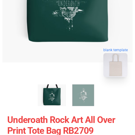
blank template
Underoath Rock Art All Over
Print Tote Bag RB2709