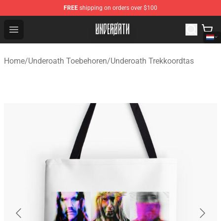
FREE
shipping on orders over $100
Underoath Store - Official Underoath Merchandise Shop
Open menu
Home
/
Underoath Toebehoren
/
Underoath Trekkoordtas