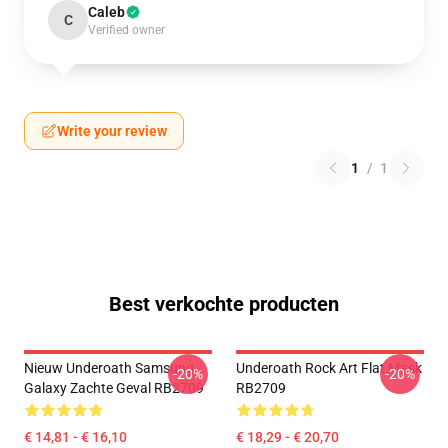
Caleb
C
Verified owner
Write your review
1
/
1
Best verkochte producten
Nieuw Underoath Samsung
Underoath Rock Art Flat Mask
-20%
-20%
Galaxy Zachte Geval RB2709
RB2709
€ 14,81 - € 16,10
€ 18,29 - € 20,70