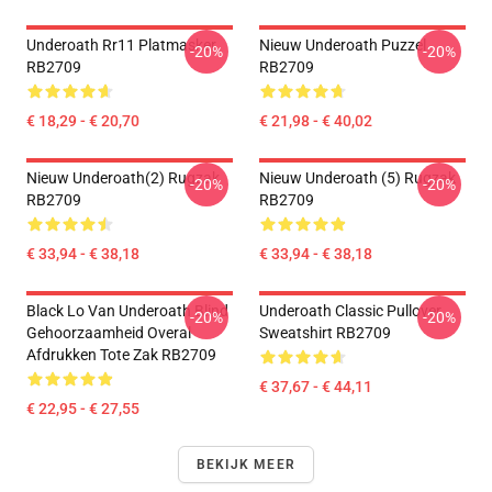
Underoath Rr11 Platmasker
Nieuw Underoath Puzzel
-20%
-20%
RB2709
RB2709
€ 18,29 - € 20,70
€ 21,98 - € 40,02
Nieuw Underoath(2) Rugzak
Nieuw Underoath (5) Rugzak
-20%
-20%
RB2709
RB2709
€ 33,94 - € 38,18
€ 33,94 - € 38,18
Black Lo Van Underoath Blind
Underoath Classic Pullover
-20%
-20%
Gehoorzaamheid Overal
Sweatshirt RB2709
Afdrukken Tote Zak RB2709
€ 37,67 - € 44,11
€ 22,95 - € 27,55
BEKIJK MEER