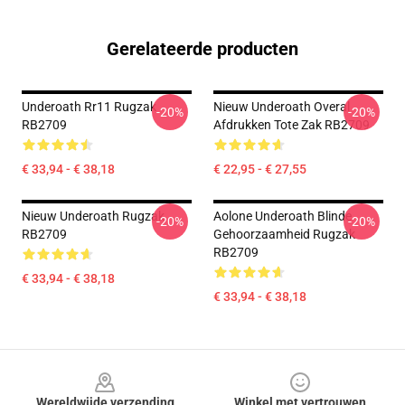
Gerelateerde producten
Underoath Rr11 Rugzak
Nieuw Underoath Overal
-20%
-20%
RB2709
Afdrukken Tote Zak RB2709
€ 33,94 - € 38,18
€ 22,95 - € 27,55
Nieuw Underoath Rugzak
Aolone Underoath Blinde
-20%
-20%
RB2709
Gehoorzaamheid Rugzak
RB2709
€ 33,94 - € 38,18
€ 33,94 - € 38,18
Footer
Wereldwijde verzending
Winkel met vertrouwen