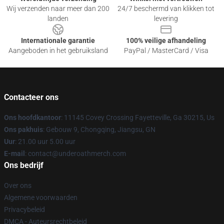
Wij verzenden naar meer dan 200
24/7 beschermd van klikken tot
landen
levering
Internationale garantie
100% veilige afhandeling
Aangeboden in het gebruiksland
PayPal / MasterCard / Visa
Contacteer ons
Ons hoofdkantoor
: 11145 Covey Crossing Fayetteville, Ga 30215, Us
Ons pakhuis
: Gebouw 9, Chongqing, Jiangsu, GN
Uur
: 21.00 uur 5.00 uur
E-mail
: contact@underoathmerch.com
Ons bedrijf
Over ons
Algemene voorwaarden
Privacybeleid
DMCA - Auteursrechtbeleid