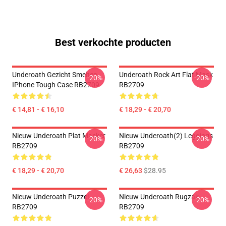
Best verkochte producten
Underoath Gezicht Smelten
Underoath Rock Art Flat Mask
-20%
-20%
IPhone Tough Case RB2709
RB2709
€ 14,81 - € 16,10
€ 18,29 - € 20,70
Nieuw Underoath Plat Masker
Nieuw Underoath(2) Leggings
-20%
-20%
RB2709
RB2709
€ 18,29 - € 20,70
€ 26,63
$28.95
Nieuw Underoath Puzzel
Nieuw Underoath Rugzak
-20%
-20%
RB2709
RB2709