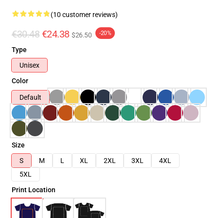
(10 customer reviews)
€30.48
€24.38
-20%
$26.50
Type
Unisex
Color
Default
Size
S
M
L
XL
2XL
3XL
4XL
5XL
Print Location