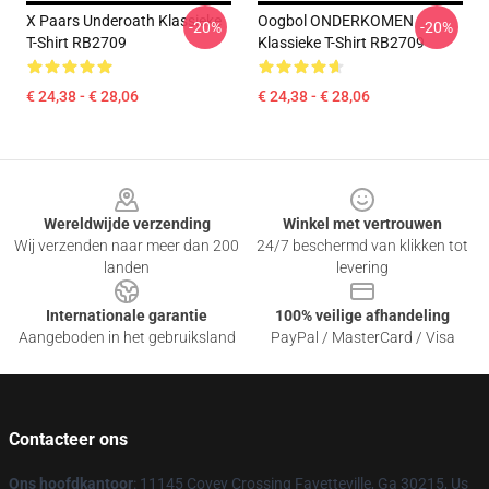
X Paars Underoath Klassieke
Oogbol ONDERKOMEN
-20%
-20%
T-Shirt RB2709
Klassieke T-Shirt RB2709
€ 24,38 - € 28,06
€ 24,38 - € 28,06
Footer
Wereldwijde verzending
Winkel met vertrouwen
Wij verzenden naar meer dan 200
24/7 beschermd van klikken tot
landen
levering
Internationale garantie
100% veilige afhandeling
Aangeboden in het gebruiksland
PayPal / MasterCard / Visa
Contacteer ons
Ons hoofdkantoor
: 11145 Covey Crossing Fayetteville, Ga 30215, Us