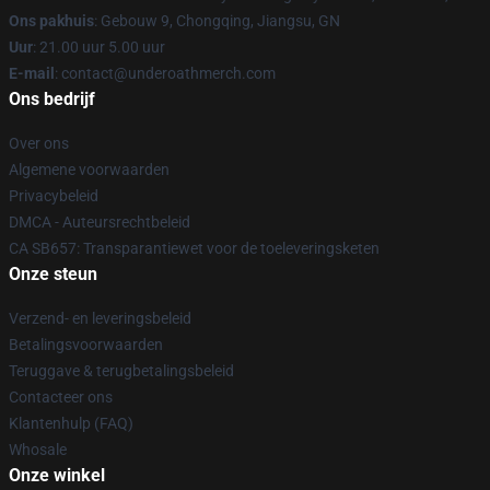
Ons pakhuis
: Gebouw 9, Chongqing, Jiangsu, GN
Uur
: 21.00 uur 5.00 uur
E-mail
: contact@underoathmerch.com
Ons bedrijf
Over ons
Algemene voorwaarden
Privacybeleid
DMCA - Auteursrechtbeleid
CA SB657: Transparantiewet voor de toeleveringsketen
Onze steun
Verzend- en leveringsbeleid
Betalingsvoorwaarden
Teruggave & terugbetalingsbeleid
Contacteer ons
Klantenhulp (FAQ)
Whosale
Onze winkel