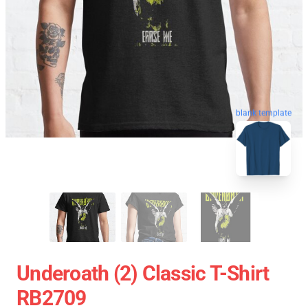
blank template
Underoath (2) Classic T-Shirt
RB2709