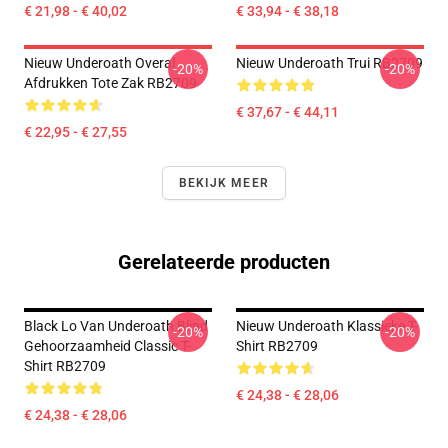
€ 21,98 - € 40,02
€ 33,94 - € 38,18
Nieuw Underoath Overal
Nieuw Underoath Trui RB2709
-20%
-20%
Afdrukken Tote Zak RB2709
€ 37,67 - € 44,11
€ 22,95 - € 27,55
BEKIJK MEER
Gerelateerde producten
Black Lo Van Underoath Blind
Nieuw Underoath Klassieke T-
-20%
-20%
Gehoorzaamheid Classic T-
Shirt RB2709
Shirt RB2709
€ 24,38 - € 28,06
€ 24,38 - € 28,06