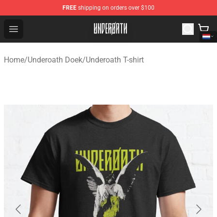
FREE
shipping on orders over $100
Underoath Store - Official Underoath Merchandise Shop
Open menu
Home
/
Underoath Doek
/
Underoath T-shirt