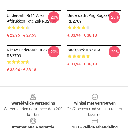
Underoath Rr11 Alles
Underoath .png Rugzak
-20%
-20%
Afdrukken Tote Zak RB2709
RB2709
€ 22,95 - € 27,55
€ 33,94 - € 38,18
Nieuw Underoath Rugzak
Backpack RB2709
-20%
-20%
RB2709
€ 33,94 - € 38,18
€ 33,94 - € 38,18
Footer
Wereldwijde verzending
Winkel met vertrouwen
Wij verzenden naar meer dan 200
24/7 beschermd van klikken tot
landen
levering
Internationale garantie
100% veilige afhandeling