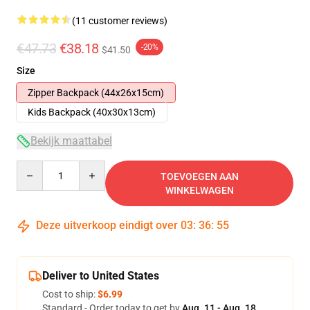
(11 customer reviews)
€47.73
€38.18
-20%
$41.50
Size
Zipper Backpack (44x26x15cm)
Kids Backpack (40x30x13cm)
Bekijk maattabel
Quantity
TOEVOEGEN AAN
WINKELWAGEN
Deze uitverkoop eindigt over
03
:
36
:
54
Deliver to United States
Cost to ship:
$6.99
Standard - Order today to get by
Aug. 11 - Aug. 18