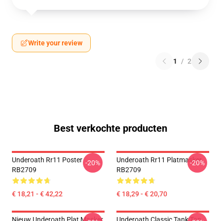
Write your review
1
/
2
Best verkochte producten
Underoath Rr11 Poster
Underoath Rr11 Platmasker
-20%
-20%
RB2709
RB2709
€ 18,21 - € 42,22
€ 18,29 - € 20,70
Nieuw Underoath Plat Masker
Underoath Classic Tank Top