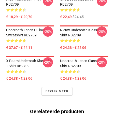
-20%
-20%
RB2709
RB2709
€ 18,29 - € 20,70
€ 22,49
$24.45
Underoath Leden Pullover
Nieuw Underoath Klassieke T-
-20%
-20%
Sweatshirt RB2709
Shirt RB2709
€ 37,67 - € 44,11
€ 24,38 - € 28,06
X Paars Underoath Klassieke
Underoath Leden Classic T-
-20%
-20%
T-Shirt RB2709
Shirt RB2709
€ 24,38 - € 28,06
€ 24,38 - € 28,06
BEKIJK MEER
Gerelateerde producten