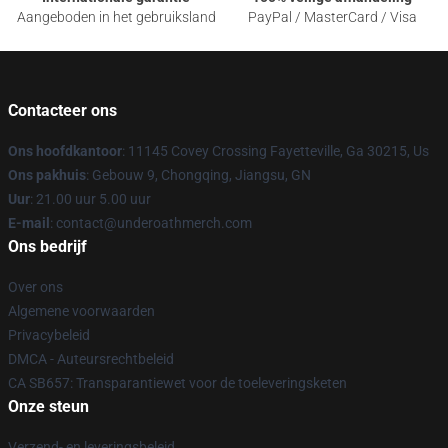
Aangeboden in het gebruiksland
PayPal / MasterCard / Visa
Contacteer ons
Ons hoofdkantoor
: 11145 Covey Crossing Fayetteville, Ga 30215, Us
Ons pakhuis
: Gebouw 9, Chongqing, Jiangsu, GN
Uur
: 21.00 uur 5.00 uur
E-mail
: contact@underoathmerch.com
Ons bedrijf
Over ons
Algemene voorwaarden
Privacybeleid
DMCA - Auteursrechtbeleid
CA SB657: Transparantiewet voor de toeleveringsketen
Onze steun
Verzend- en leveringsbeleid