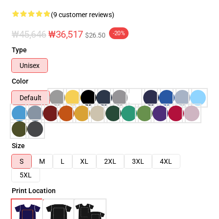
(9 customer reviews)
₩45,646
₩36,517
-20%
$26.50
Type
Unisex
Color
Default
Size
S
M
L
XL
2XL
3XL
4XL
5XL
Print Location