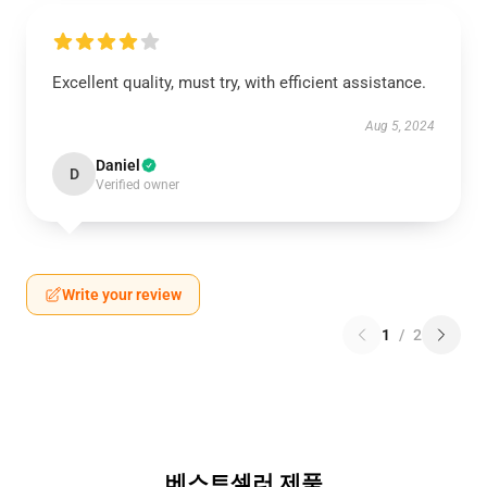
Excellent quality, must try, with efficient assistance.
Aug 5, 2024
Daniel
D
Verified owner
Write your review
1
/
2
베스트셀러 제품