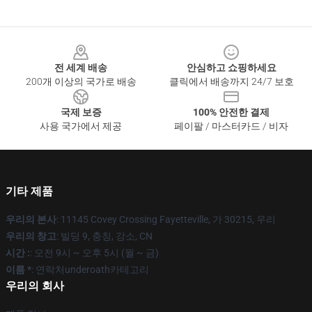
Footer
전 세계 배송
안심하고 쇼핑하세요
200개 이상의 국가로 배송
클릭에서 배송까지 24/7 보호
국제 보증
100% 안전한 결제
사용 국가에서 제공
페이팔 / 마스터카드 / 비자
기타 제품
우리의 본사
: 11145 Covey Crossing Fayetteville, 가 30215, 우리
우리의 창고
: 빌딩 9, 충칭, 강소, CN
시간 :
: 오전 9시 ~ 오후 5시 (월 ~ 금)
이름 *
: 연락처underoath카테고리
우리의 회사