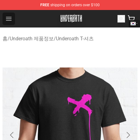
FREE
shipping on orders over $100
Underoath Store - Official Underoath Merchandise Shop
Open menu
홈
/
Underoath 제품정보
/
Underoath T-셔츠