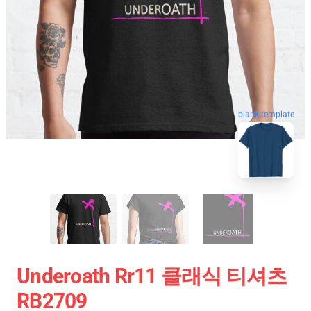
blank template
Underoath Rr11 클래식 티셔츠
RB2709