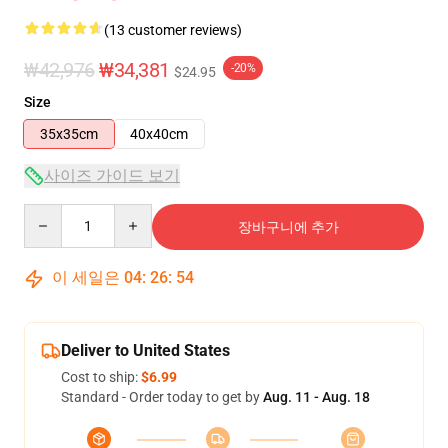
(13 customer reviews)
₩42,976
₩34,381
-20%
$24.95
Size
35x35cm
40x40cm
사이즈 가이드 보기
Quantity
장바구니에 추가
이 세일은
04
:
26
:
54
Deliver to United States
Cost to ship:
$6.99
Standard - Order today to get by
Aug. 11 - Aug. 18