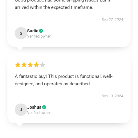
Good product, had some shipping issues but it
arrived within the expected timeframe.
Sep 27, 2024
Sadie
S
Verified owner
A fantastic buy! This product is functional, well-
designed, and operates as described.
Sep 13, 2024
Joshua
J
Verified owner