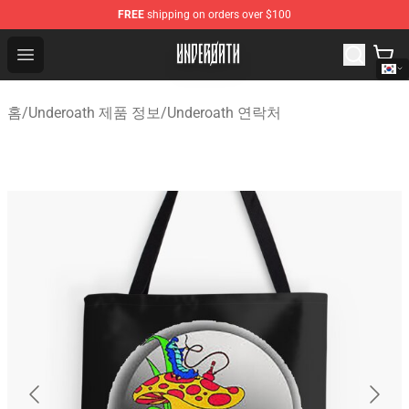
FREE
shipping on orders over $100
Underoath Store - Official Underoath Merchandise Shop
Open menu
홈
/
Underoath 제품 정보
/
Underoath 연락처