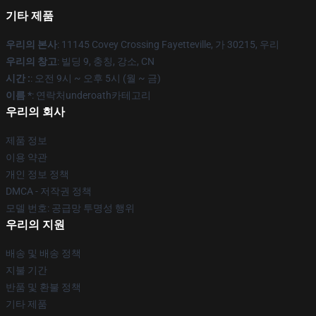
기타 제품
우리의 본사
: 11145 Covey Crossing Fayetteville, 가 30215, 우리
우리의 창고
: 빌딩 9, 충칭, 강소, CN
시간 :
: 오전 9시 ~ 오후 5시 (월 ~ 금)
이름 *
: 연락처underoath카테고리
우리의 회사
제품 정보
이용 약관
개인 정보 정책
DMCA - 저작권 정책
모델 번호: 공급망 투명성 행위
우리의 지원
배송 및 배송 정책
지불 기간
반품 및 환불 정책
기타 제품