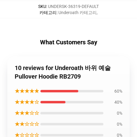
SKU
:
UNDERSK-36319-DEFAULT
카테고리
:
Underoath 카테고리
,
What Customers Say
10 reviews for Underoath 바위 예술
Pullover Hoodie RB2709
★★★★★
60%
★★★★☆
40%
★★★☆☆
0%
★★☆☆☆
0%
★☆☆☆☆
0%