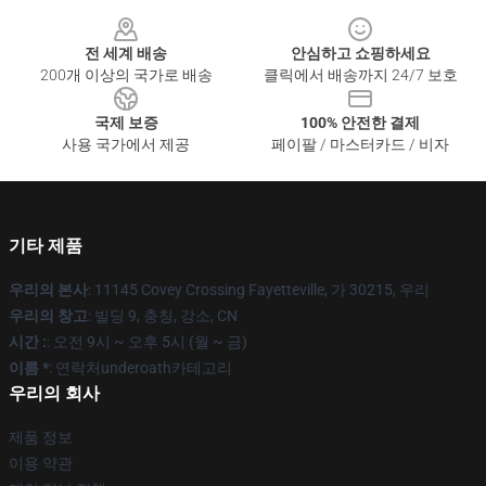
Footer
전 세계 배송
안심하고 쇼핑하세요
200개 이상의 국가로 배송
클릭에서 배송까지 24/7 보호
국제 보증
100% 안전한 결제
사용 국가에서 제공
페이팔 / 마스터카드 / 비자
기타 제품
우리의 본사
: 11145 Covey Crossing Fayetteville, 가 30215, 우리
우리의 창고
: 빌딩 9, 충칭, 강소, CN
시간 :
: 오전 9시 ~ 오후 5시 (월 ~ 금)
이름 *
: 연락처underoath카테고리
우리의 회사
제품 정보
이용 약관