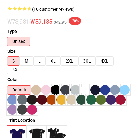
(10 customer reviews)
₩73,981
₩59,185
-20%
$42.95
Type
Unisex
Size
S
M
L
XL
2XL
3XL
4XL
5XL
Color
Default
Print Location