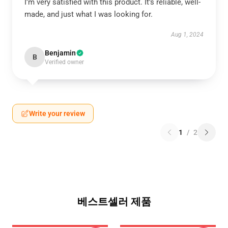
I’m very satisfied with this product. It’s reliable, well-
made, and just what I was looking for.
Aug 1, 2024
Benjamin
B
Verified owner
Write your review
1
/
2
베스트셀러 제품