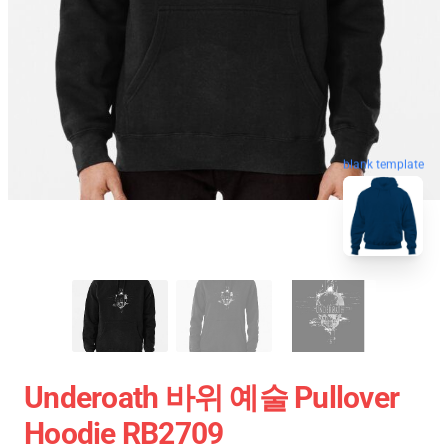
blank template
Underoath 바위 예술 Pullover
Hoodie RB2709