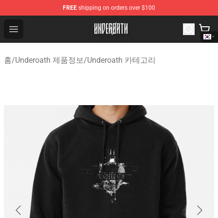
FREE
shipping on orders over $100
Underoath Store - Official Underoath Merchandise Shop
Open menu
홈
/
Underoath 제품정보
/
Underoath 카테고리