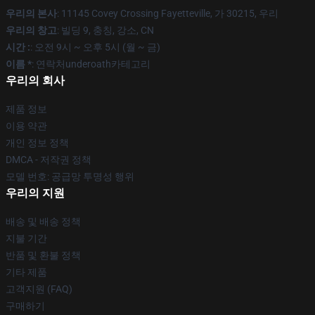
우리의 본사
: 11145 Covey Crossing Fayetteville, 가 30215, 우리
우리의 창고
: 빌딩 9, 충칭, 강소, CN
시간 :
: 오전 9시 ~ 오후 5시 (월 ~ 금)
이름 *
: 연락처underoath카테고리
우리의 회사
제품 정보
이용 약관
개인 정보 정책
DMCA - 저작권 정책
모델 번호: 공급망 투명성 행위
우리의 지원
배송 및 배송 정책
지불 기간
반품 및 환불 정책
기타 제품
고객지원 (FAQ)
구매하기