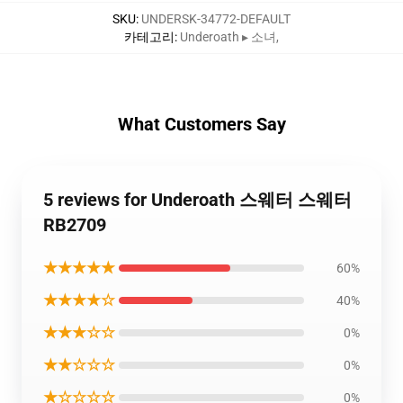
SKU
:
UNDERSK-34772-DEFAULT
카테고리
:
Underoath ▸ 소녀
,
What Customers Say
5 reviews for Underoath 스웨터 스웨터
RB2709
★★★★★
60%
★★★★☆
40%
★★★☆☆
0%
★★☆☆☆
0%
★☆☆☆☆
0%