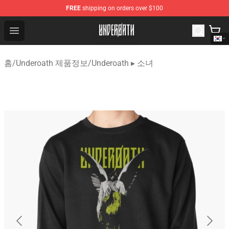
FREE
shipping on orders over $100
Underoath Store - Official Underoath Merchandise Shop
Open menu
홈
/
Underoath 제품정보
/
Underoath ▸ 소녀