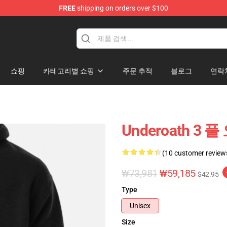
FREE
shipping on orders over $100
p
쇼핑
카테고리별 쇼핑
주문 추적
블로그
연락
Underoath 3 
(10 customer review
₩73,981
₩59,185
$42.95
Type
Unisex
Size