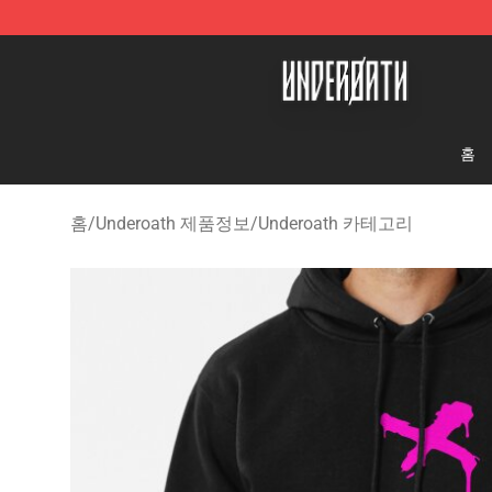
Underoath Store - Official Underoath Merchandise Sho
홈
홈
/
Underoath 제품정보
/
Underoath 카테고리