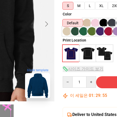
S
M
L
XL
2X
Color
Default
Print Location
사이즈 가이드 보기
blank template
Quantity
이 세일은
01
:
29
:
54
Deliver to United States