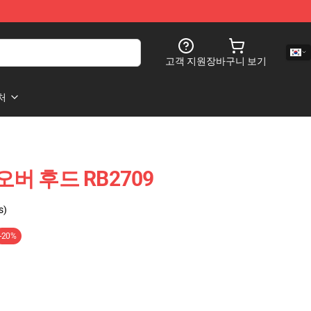
고객 지원
장바구니 보기
처
풀 오버 후드 RB2709
s)
-20%