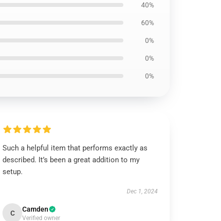
40%
60%
0%
0%
0%
Such a helpful item that performs exactly as
described. It’s been a great addition to my
setup.
Dec 1, 2024
Camden
C
Verified owner