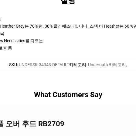
설명
스
ther Grey는 70% 면, 30% 폴리에스테입니다. 스낵 바 Heather는 60 %
팔목
ices Necessities를 따르는
기로 이동
SKU
:
UNDERSK-34343-DEFAULT
카테고리
:
Underoath 카테고리
,
What Customers Say
 3 풀 오버 후드 RB2709