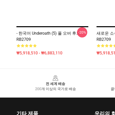
-20%
- 한국어 Underoath (5) 풀 오버 후드
새로운 소식
RB2709
RB2709
₩5,918,510 - ₩6,883,110
₩5,918,51
Footer
전 세계 배송
200개 이상의 국가로 배송
클
기타 제품
우리의 