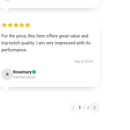
For the price, this item offers great value and
top-notch quality. I am very impressed with its
performance.
Sep 4, 2024
Rosemary
R
Verified owner
1
/
2