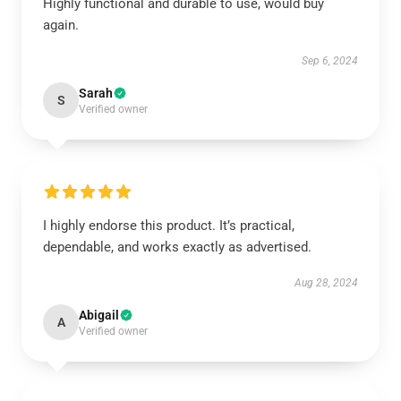
Highly functional and durable to use, would buy
again.
Sep 6, 2024
Sarah
S
Verified owner
I highly endorse this product. It’s practical,
dependable, and works exactly as advertised.
Aug 28, 2024
Abigail
A
Verified owner