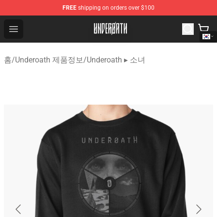
FREE
shipping on orders over $100
Underoath Store - Official Underoath Merchandise Shop
Open menu
홈
/
Underoath 제품정보
/
Underoath ▸ 소녀