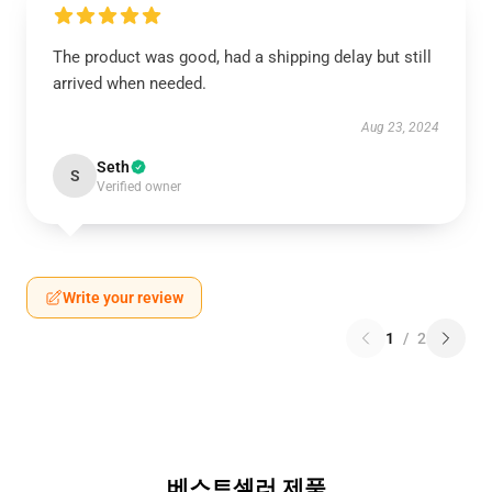
The product was good, had a shipping delay but still
arrived when needed.
Aug 23, 2024
Seth
S
Verified owner
Write your review
1
/
2
베스트셀러 제품