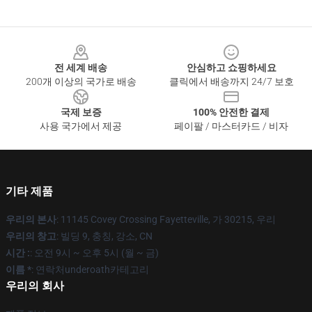
Footer
전 세계 배송
안심하고 쇼핑하세요
200개 이상의 국가로 배송
클릭에서 배송까지 24/7 보호
국제 보증
100% 안전한 결제
사용 국가에서 제공
페이팔 / 마스터카드 / 비자
기타 제품
우리의 본사
: 11145 Covey Crossing Fayetteville, 가 30215, 우리
우리의 창고
: 빌딩 9, 충칭, 강소, CN
시간 :
: 오전 9시 ~ 오후 5시 (월 ~ 금)
이름 *
: 연락처underoath카테고리
우리의 회사