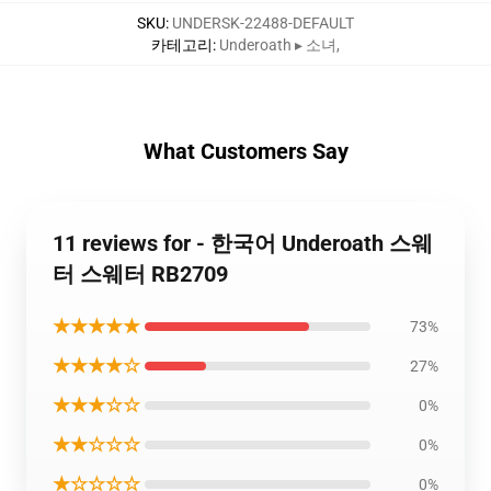
SKU
:
UNDERSK-22488-DEFAULT
카테고리
:
Underoath ▸ 소녀
,
What Customers Say
11 reviews for - 한국어 Underoath 스웨
터 스웨터 RB2709
★★★★★
73%
★★★★☆
27%
★★★☆☆
0%
★★☆☆☆
0%
★☆☆☆☆
0%