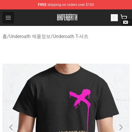
FREE
shipping on orders over $100
Underoath Store - Official Underoath Merchandise Shop
Open menu
홈
/
Underoath 제품정보
/
Underoath T-셔츠