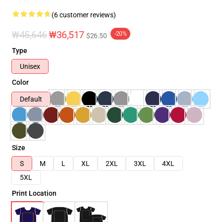
(6 customer reviews)
₩45,646
₩36,517
-20%
$26.50
Type
Unisex
Color
Default
Size
S
M
L
XL
2XL
3XL
4XL
5XL
Print Location