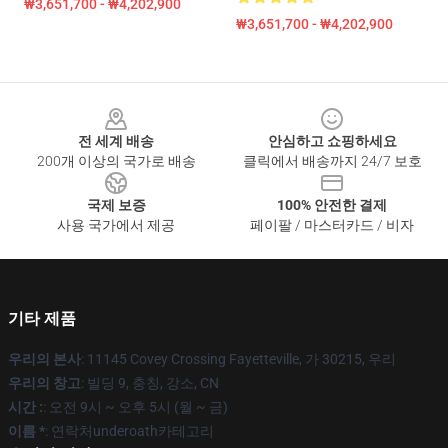
₩3,651,700 - ₩4,202,900
₩3,651,700 - ₩4,202,900
Footer
전 세계 배송
안심하고 쇼핑하세요
200개 이상의 국가로 배송
클릭에서 배송까지 24/7 보호
국제 보증
100% 안전한 결제
사용 국가에서 제공
페이팔 / 마스터카드 / 비자
기타 제품
우리의 본사
: 11145 Covey Crossing Fayetteville, 가 30215, 우리
우리의 창고
: 빌딩 9, 충칭, 강소, CN
시간 :
: 오전 9시 ~ 오후 5시 (월 ~ 금)
이름 *
: 연락처underoath카테고리