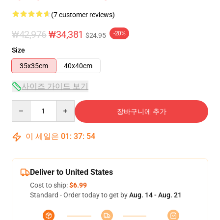
(7 customer reviews)
₩42,976
₩34,381
-20%
$24.95
Size
35x35cm
40x40cm
사이즈 가이드 보기
Quantity
장바구니에 추가
이 세일은
01
:
37
:
53
Deliver to United States
Cost to ship:
$6.99
Standard - Order today to get by
Aug. 14 - Aug. 21