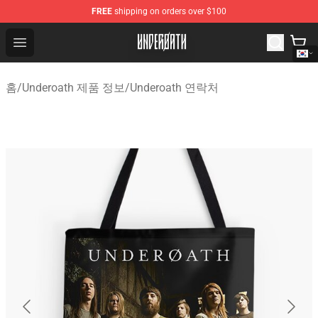
FREE
shipping on orders over $100
Underoath Store - Official Underoath Merchandise Shop
Open menu
홈
/
Underoath 제품 정보
/
Underoath 연락처