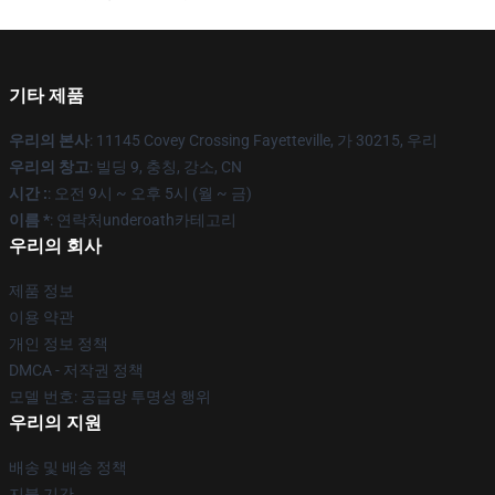
기타 제품
우리의 본사
: 11145 Covey Crossing Fayetteville, 가 30215, 우리
우리의 창고
: 빌딩 9, 충칭, 강소, CN
시간 :
: 오전 9시 ~ 오후 5시 (월 ~ 금)
이름 *
: 연락처underoath카테고리
우리의 회사
제품 정보
이용 약관
개인 정보 정책
DMCA - 저작권 정책
모델 번호: 공급망 투명성 행위
우리의 지원
배송 및 배송 정책
지불 기간