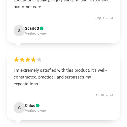
Exceptional quality, highly suggest, and responsive
customer care.
Sep 3, 2024
Scarlett
S
Verified owner
I’m extremely satisfied with this product. It’s well-
constructed, practical, and surpasses my
expectations.
Jul 30, 2024
Chloe
C
Verified owner