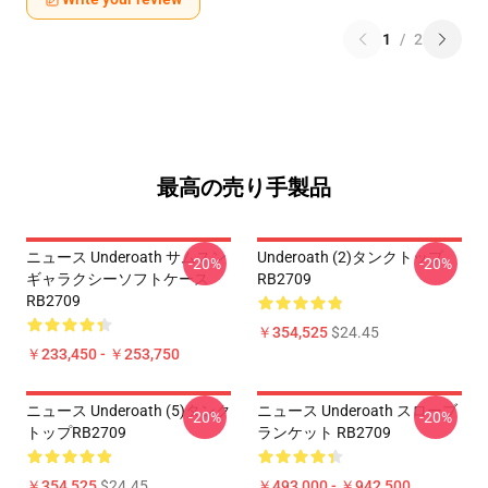
1
/
2
最高の売り手製品
ニュース Underoath サムスン
Underoath (2)タンクトップ
-20%
-20%
ギャラクシーソフトケース
RB2709
RB2709
￥354,525
$24.45
￥233,450 - ￥253,750
ニュース Underoath (5)タンク
ニュース Underoath スローブ
-20%
-20%
トップRB2709
ランケット RB2709
￥354,525
$24.45
￥493,000 - ￥942,500