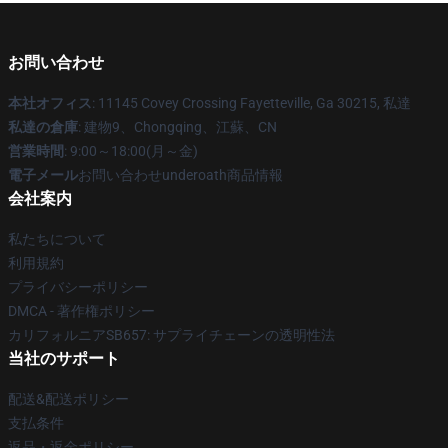
お問い合わせ
本社オフィス
: 11145 Covey Crossing Fayetteville, Ga 30215, 私達
私達の倉庫
: 建物9、Chongqing、江蘇、CN
営業時間
: 9:00～18:00(月～金)
電子メール
お問い合わせunderoath商品情報
会社案内
私たちについて
利用規約
プライバシーポリシー
DMCA - 著作権ポリシー
カリフォルニアSB657: サプライチェーンの透明性法
当社のサポート
配送&配送ポリシー
支払条件
返品・返金ポリシー