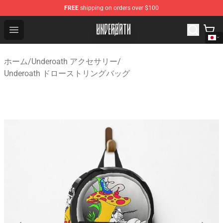
FREE
shipping on orders over $100
Underoath Store - Official Underoath Merchandise Shop
Open menu
ホーム
/
Underoath アクセサリー
/
Underoath ドローストリングバッグ