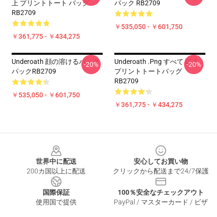
上 プリントトート バッグ
パック RB2709
RB2709
￥535,050 - ￥601,750
￥361,775 - ￥434,275
Underoath 顔の溶けるバック
Underoath .png すべて 以上
-20%
-20%
パックRB2709
プリントトートバッグ
RB2709
￥535,050 - ￥601,750
￥361,775 - ￥434,275
Footer
世界中に配送
安心してお買い物
200カ国以上に配送
クリックから配送まで24/7保護
国際保証
100％安全なチェックアウト
使用国で提供
PayPal / マスターカード / ビザ