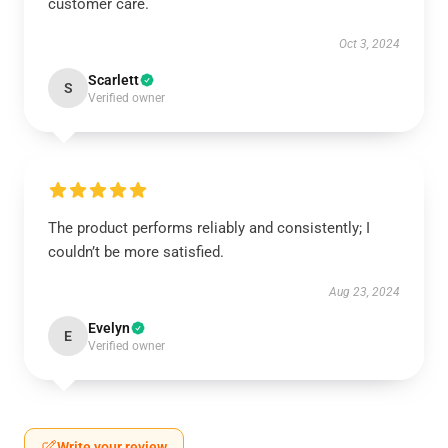
customer care.
Oct 3, 2024
Scarlett
S
Verified owner
The product performs reliably and consistently; I
couldn’t be more satisfied.
Aug 23, 2024
Evelyn
E
Verified owner
Write your review