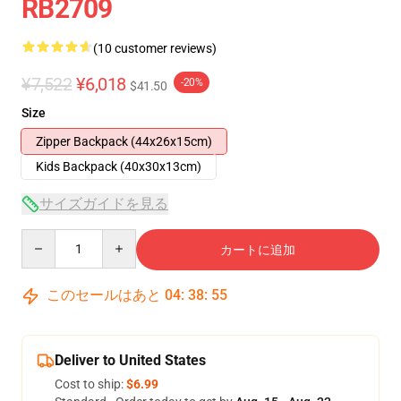
RB2709
(10 customer reviews)
¥7,522
¥6,018
-20%
$41.50
Size
Zipper Backpack (44x26x15cm)
Kids Backpack (40x30x13cm)
サイズガイドを見る
Quantity
カートに追加
このセールはあと
04
:
38
:
54
Deliver to United States
Cost to ship:
$6.99