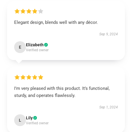
Elegant design, blends well with any décor.
Sep 9, 2024
Elizabeth
E
Verified owner
I’m very pleased with this product. It’s functional,
sturdy, and operates flawlessly.
Sep 1, 2024
Lily
L
Verified owner