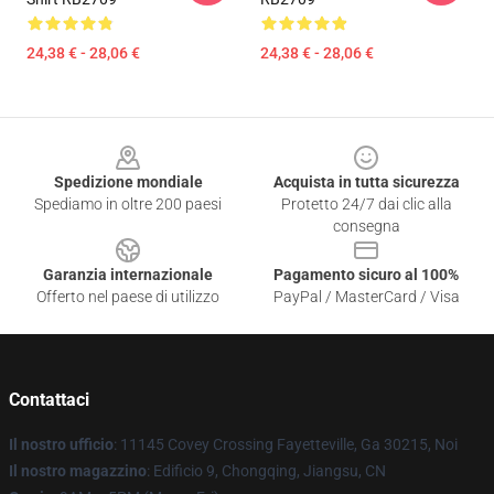
24,38 € - 28,06 €
24,38 € - 28,06 €
Footer
Spedizione mondiale
Acquista in tutta sicurezza
Spediamo in oltre 200 paesi
Protetto 24/7 dai clic alla
consegna
Garanzia internazionale
Pagamento sicuro al 100%
Offerto nel paese di utilizzo
PayPal / MasterCard / Visa
Contattaci
Il nostro ufficio
: 11145 Covey Crossing Fayetteville, Ga 30215, Noi
Il nostro magazzino
: Edificio 9, Chongqing, Jiangsu, CN