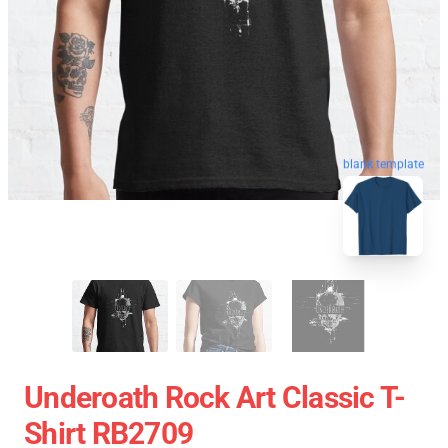
blank template
Underoath Rock Art Classic T-
Shirt RB2709