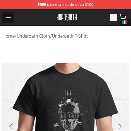
FREE
shipping on orders over $100
Underoath Store - Official Underoath Merchandise Shop
Open menu
Home
/
Underoath Cloth
/
Underoath T-Shirt