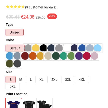
(9 customer reviews)
€30.48
€24.38
-20%
$26.50
Type
Unisex
Color
Default
Size
S
M
L
XL
2XL
3XL
4XL
5XL
Print Location