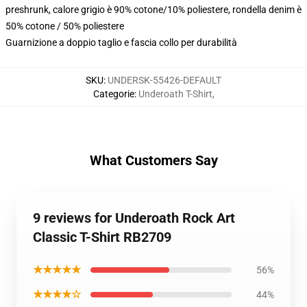
preshrunk, calore grigio è 90% cotone/10% poliestere, rondella denim è
50% cotone / 50% poliestere
Guarnizione a doppio taglio e fascia collo per durabilità
SKU
:
UNDERSK-55426-DEFAULT
Categorie
:
Underoath T-Shirt
,
What Customers Say
9 reviews for Underoath Rock Art
Classic T-Shirt RB2709
★★★★★
56%
★★★★☆
44%