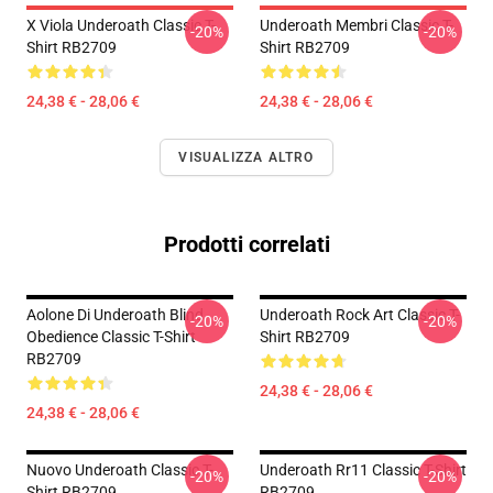
X Viola Underoath Classic T-
Underoath Membri Classic T-
-20%
-20%
Shirt RB2709
Shirt RB2709
24,38 € - 28,06 €
24,38 € - 28,06 €
VISUALIZZA ALTRO
Prodotti correlati
Aolone Di Underoath Blind
Underoath Rock Art Classic T-
-20%
-20%
Obedience Classic T-Shirt
Shirt RB2709
RB2709
24,38 € - 28,06 €
24,38 € - 28,06 €
Nuovo Underoath Classic T-
Underoath Rr11 Classic T-Shirt
-20%
-20%
Shirt RB2709
RB2709