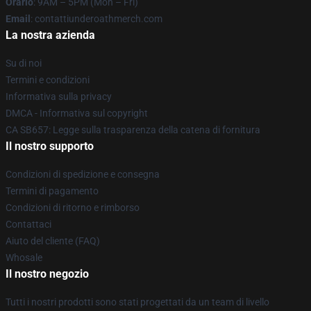
Orario
: 9AM – 5PM (Mon – Fri)
Email
: contattiunderoathmerch.com
La nostra azienda
Su di noi
Termini e condizioni
Informativa sulla privacy
DMCA - Informativa sul copyright
CA SB657: Legge sulla trasparenza della catena di fornitura
Il nostro supporto
Condizioni di spedizione e consegna
Termini di pagamento
Condizioni di ritorno e rimborso
Contattaci
Aiuto del cliente (FAQ)
Whosale
Il nostro negozio
Tutti i nostri prodotti sono stati progettati da un team di livello