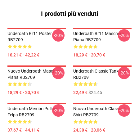
I prodotti più venduti
Underoath Rr11 Poster
Underoath Rr11 Maschera
-20%
-20%
RB2709
Piana RB2709
18,21 € - 42,22 €
18,29 € - 20,70 €
Nuovo Underoath Maschera
Underoath Classic Tank Top
-20%
-20%
Piana RB2709
RB2709
18,29 € - 20,70 €
22,49 €
$24.45
Underoath Membri Pullover
Nuovo Underoath Classic T-
-20%
-20%
Felpa RB2709
Shirt RB2709
37,67 € - 44,11 €
24,38 € - 28,06 €