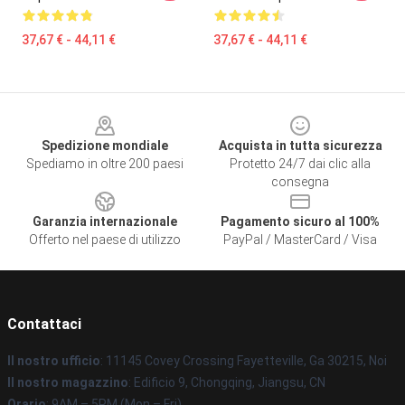
37,67 € - 44,11 €
37,67 € - 44,11 €
Footer
Spedizione mondiale
Acquista in tutta sicurezza
Spediamo in oltre 200 paesi
Protetto 24/7 dai clic alla
consegna
Garanzia internazionale
Pagamento sicuro al 100%
Offerto nel paese di utilizzo
PayPal / MasterCard / Visa
Contattaci
Il nostro ufficio
: 11145 Covey Crossing Fayetteville, Ga 30215, Noi
Il nostro magazzino
: Edificio 9, Chongqing, Jiangsu, CN
Orario
: 9AM – 5PM (Mon – Fri)