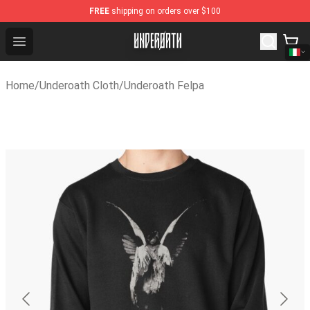
FREE
shipping on orders over $100
Underoath Store - Official Underoath Merchandise Shop
Open menu
Home
/
Underoath Cloth
/
Underoath Felpa