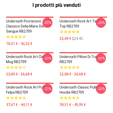
I prodotti più venduti
Underoath Posteriore
Underoath Rock Art Tank
-20%
-20%
Classico Della Mano Del
Top RB2709
Sangue RB2709
22,49 €
$24.45
18,21 € - 42,22 €
Underoath Rock Art Classic
Underoath Pillow Di Traino
-20%
-20%
Mug RB2709
RB2709
23,00 € - 26,68 €
22,08 € - 26,68 €
Underoath Rock Art Pullover
Underoath Classic Pullover
-20%
-20%
Felpa RB2709
Hoodie RB2709
37,67 € - 44,11 €
39,51 € - 45,95 €