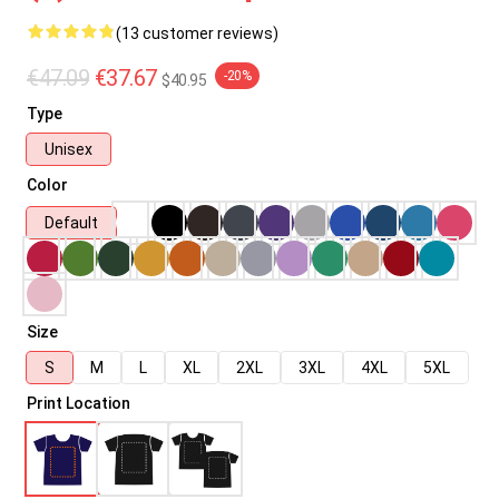
(13 customer reviews)
€47.09
€37.67
-20%
$40.95
Type
Unisex
Color
Default
Size
S
M
L
XL
2XL
3XL
4XL
5XL
Print Location