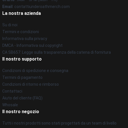
Email
: contattiunderoathmerch.com
La nostra azienda
Su di noi
Termini e condizioni
Informativa sulla privacy
DMCA - Informativa sul copyright
CA SB657: Legge sulla trasparenza della catena di fornitura
Il nostro supporto
Condizioni di spedizione e consegna
Termini di pagamento
Condizioni di ritorno e rimborso
Contattaci
Aiuto del cliente (FAQ)
Whosale
Il nostro negozio
Tutti i nostri prodotti sono stati progettati da un team di livello