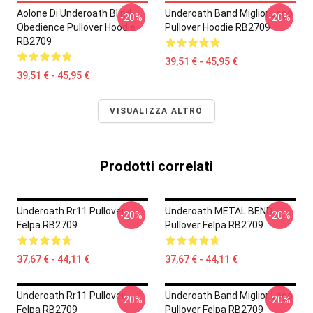
Aolone Di Underoath Blind
Underoath Band Miglior Logo
-20%
-20%
Obedience Pullover Hoodie
Pullover Hoodie RB2709
RB2709
39,51 € - 45,95 €
39,51 € - 45,95 €
VISUALIZZA ALTRO
Prodotti correlati
Underoath Rr11 Pullover
Underoath METAL BEND
-20%
-20%
Felpa RB2709
Pullover Felpa RB2709
37,67 € - 44,11 €
37,67 € - 44,11 €
Underoath Rr11 Pullover
Underoath Band Miglior Logo
-20%
-20%
Felpa RB2709
Pullover Felpa RB2709