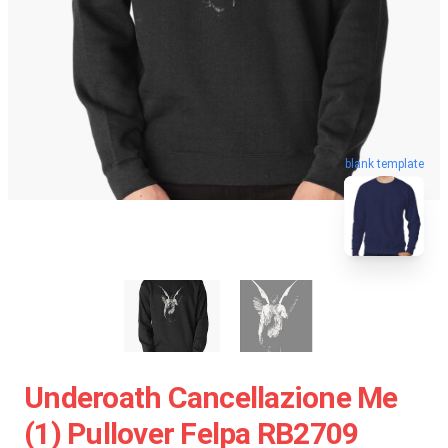
blank template
Underoath Cancellazione Me
(1) Pullover Felpa RB2709