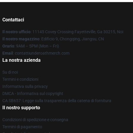
Contattaci
Il nostro ufficio
: 11145 Covey Crossing Fayetteville, Ga 30215, Noi
Il nostro magazzino
: Edificio 9, Chongqing, Jiangsu, CN
Orario
: 9AM – 5PM (Mon – Fri)
Email
: contattiunderoathmerch.com
La nostra azienda
Su di noi
Termini e condizioni
Informativa sulla privacy
DMCA - Informativa sul copyright
CA SB657: Legge sulla trasparenza della catena di fornitura
Il nostro supporto
Condizioni di spedizione e consegna
Termini di pagamento