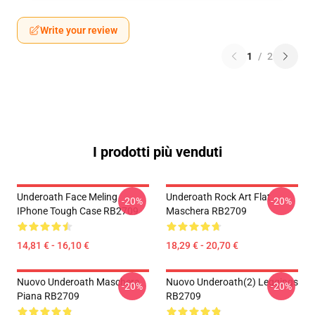
Write your review
1
/
2
I prodotti più venduti
Underoath Face Meling
Underoath Rock Art Flat
-20%
-20%
IPhone Tough Case RB2709
Maschera RB2709
14,81 € - 16,10 €
18,29 € - 20,70 €
Nuovo Underoath Maschera
Nuovo Underoath(2) Leggings
-20%
-20%
Piana RB2709
RB2709