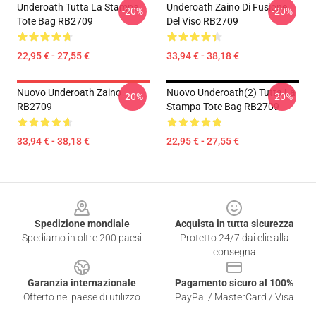
Underoath Tutta La Stampa
Underoath Zaino Di Fusione
-20%
-20%
Tote Bag RB2709
Del Viso RB2709
22,95 € - 27,55 €
33,94 € - 38,18 €
Nuovo Underoath Zaino
Nuovo Underoath(2) Tutta La
-20%
-20%
RB2709
Stampa Tote Bag RB2709
33,94 € - 38,18 €
22,95 € - 27,55 €
Footer
Spedizione mondiale
Acquista in tutta sicurezza
Spediamo in oltre 200 paesi
Protetto 24/7 dai clic alla
consegna
Garanzia internazionale
Pagamento sicuro al 100%
Offerto nel paese di utilizzo
PayPal / MasterCard / Visa