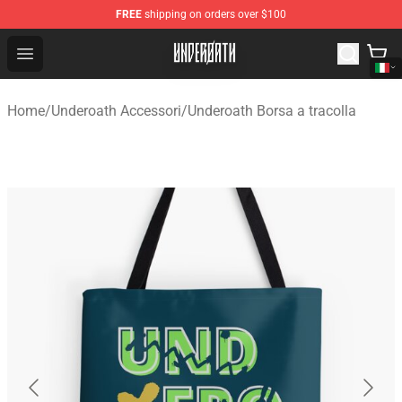
FREE
shipping on orders over $100
Underoath Store - Official Underoath Merchandise Shop
Open menu
Home
/
Underoath Accessori
/
Underoath Borsa a tracolla