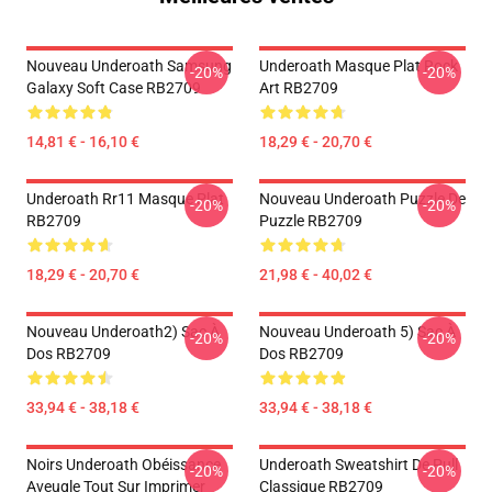
Nouveau Underoath Samsung
Underoath Masque Plat Rock
-20%
-20%
Galaxy Soft Case RB2709
Art RB2709
14,81 € - 16,10 €
18,29 € - 20,70 €
Underoath Rr11 Masque Plat
Nouveau Underoath Puzzle De
-20%
-20%
RB2709
Puzzle RB2709
18,29 € - 20,70 €
21,98 € - 40,02 €
Nouveau Underoath2) Sac À
Nouveau Underoath 5) Sac À
-20%
-20%
Dos RB2709
Dos RB2709
33,94 € - 38,18 €
33,94 € - 38,18 €
Noirs Underoath Obéissance
Underoath Sweatshirt De Pull
-20%
-20%
Aveugle Tout Sur Imprimer
Classique RB2709