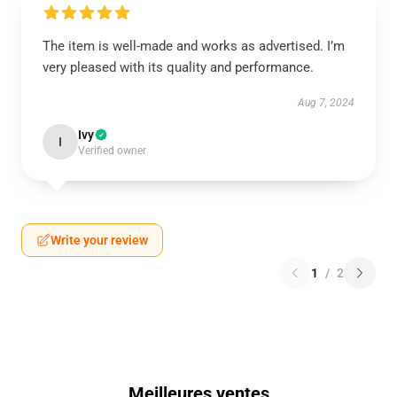
The item is well-made and works as advertised. I’m
very pleased with its quality and performance.
Aug 7, 2024
Ivy
I
Verified owner
Write your review
1
/
2
Meilleures ventes