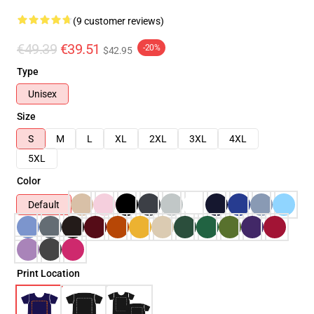
(9 customer reviews)
€49.39
€39.51
-20%
$42.95
Type
Unisex
Size
S
M
L
XL
2XL
3XL
4XL
5XL
Color
Default
Print Location