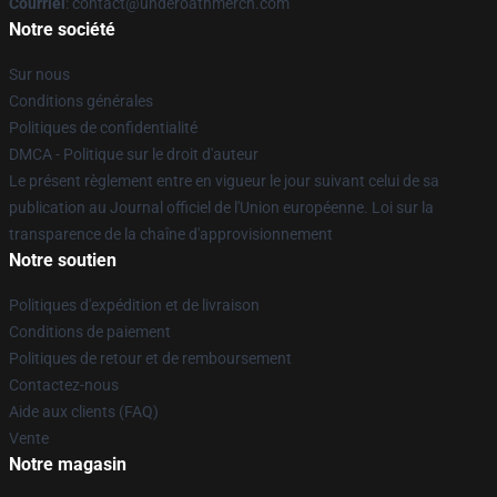
Courriel
: contact@underoathmerch.com
Notre société
Sur nous
Conditions générales
Politiques de confidentialité
DMCA - Politique sur le droit d'auteur
Le présent règlement entre en vigueur le jour suivant celui de sa
publication au Journal officiel de l'Union européenne. Loi sur la
transparence de la chaîne d'approvisionnement
Notre soutien
Politiques d'expédition et de livraison
Conditions de paiement
Politiques de retour et de remboursement
Contactez-nous
Aide aux clients (FAQ)
Vente
Notre magasin