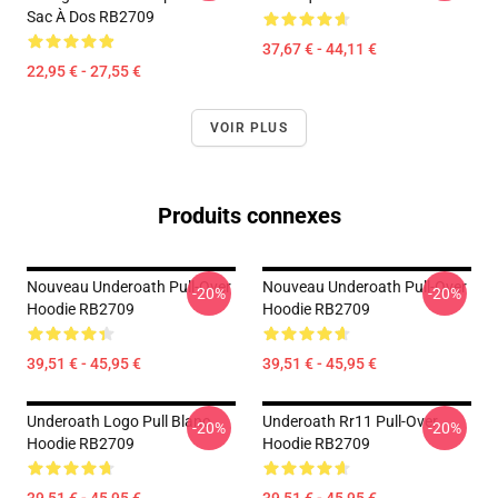
Sac À Dos RB2709
37,67 € - 44,11 €
22,95 € - 27,55 €
VOIR PLUS
Produits connexes
Nouveau Underoath Pull-Over
Nouveau Underoath Pull-Over
-20%
-20%
Hoodie RB2709
Hoodie RB2709
39,51 € - 45,95 €
39,51 € - 45,95 €
Underoath Logo Pull Blanc
Underoath Rr11 Pull-Over
-20%
-20%
Hoodie RB2709
Hoodie RB2709