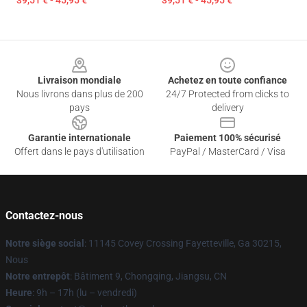
39,51 € - 45,95 €
39,51 € - 45,95 €
Footer
Livraison mondiale
Achetez en toute confiance
Nous livrons dans plus de 200
24/7 Protected from clicks to
pays
delivery
Garantie internationale
Paiement 100% sécurisé
Offert dans le pays d'utilisation
PayPal / MasterCard / Visa
Contactez-nous
Notre siège social
: 11145 Covey Crossing Fayetteville, Ga 30215,
Nous
Notre entrepôt
: Bâtiment 9, Chongqing, Jiangsu, CN
Heure
: 9h – 17h (lu – vendredi)