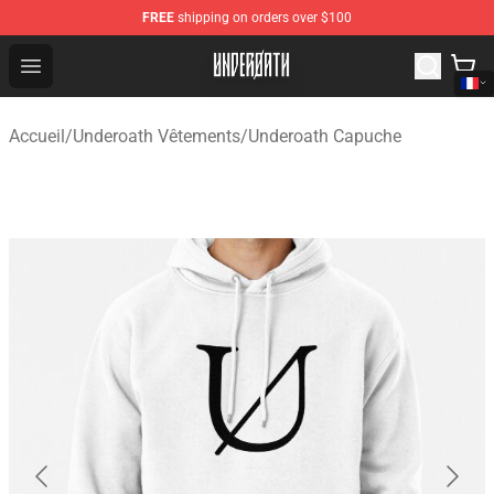
FREE
shipping on orders over $100
Underoath Store - Official Underoath Merchandise Shop
Open menu
Accueil
/
Underoath Vêtements
/
Underoath Capuche