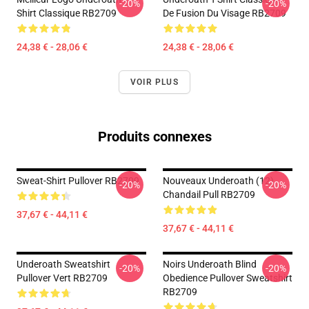
-20%
-20%
Shirt Classique RB2709
De Fusion Du Visage RB2709
24,38 € - 28,06 €
24,38 € - 28,06 €
VOIR PLUS
Produits connexes
Sweat-Shirt Pullover RB2709
Nouveaux Underoath (12)
-20%
-20%
Chandail Pull RB2709
37,67 € - 44,11 €
37,67 € - 44,11 €
Underoath Sweatshirt
Noirs Underoath Blind
-20%
-20%
Pullover Vert RB2709
Obedience Pullover Sweatshirt
RB2709