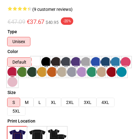
(9 customer reviews)
€47.09
€37.67
-20%
$40.95
Type
Unisex
Color
Default
Size
S
M
L
XL
2XL
3XL
4XL
5XL
Print Location