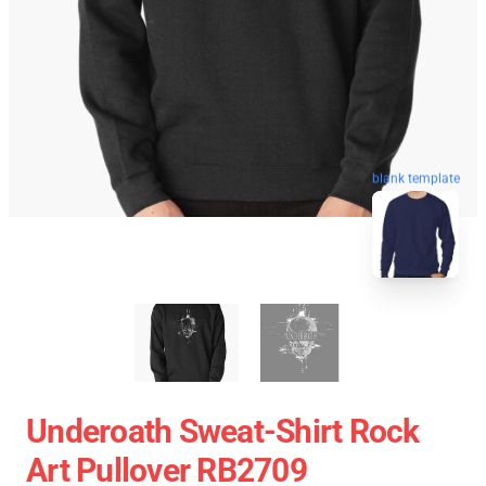
blank template
Underoath Sweat-Shirt Rock
Art Pullover RB2709