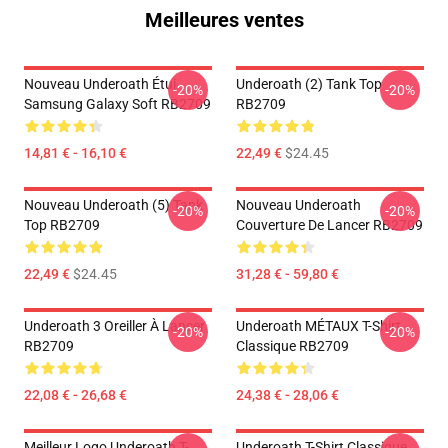
Meilleures ventes
Nouveau Underoath Étui
Underoath (2) Tank Top
-20%
-20%
Samsung Galaxy Soft RB2709
RB2709
14,81 € - 16,10 €
22,49 €
$24.45
Nouveau Underoath (5) Tank
Nouveau Underoath
-20%
-20%
Top RB2709
Couverture De Lancer RB2709
22,49 €
$24.45
31,28 € - 59,80 €
Underoath 3 Oreiller À Lancer
Underoath MÉTAUX T-Shirt
-20%
-20%
RB2709
Classique RB2709
22,08 € - 26,68 €
24,38 € - 28,06 €
Meilleur Logo Underoath T-
Underoath T-Shirt Classique