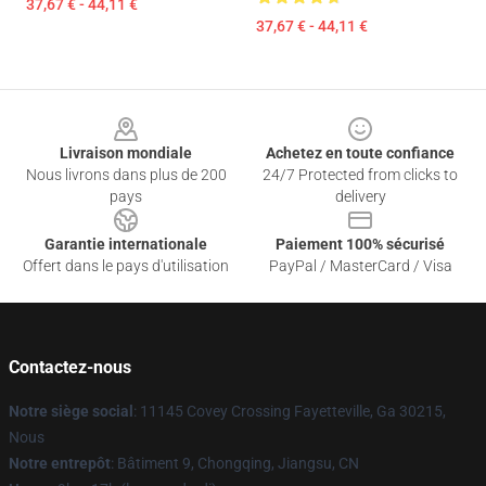
37,67 € - 44,11 €
37,67 € - 44,11 €
Footer
Livraison mondiale
Achetez en toute confiance
Nous livrons dans plus de 200
24/7 Protected from clicks to
pays
delivery
Garantie internationale
Paiement 100% sécurisé
Offert dans le pays d'utilisation
PayPal / MasterCard / Visa
Contactez-nous
Notre siège social
: 11145 Covey Crossing Fayetteville, Ga 30215,
Nous
Notre entrepôt
: Bâtiment 9, Chongqing, Jiangsu, CN