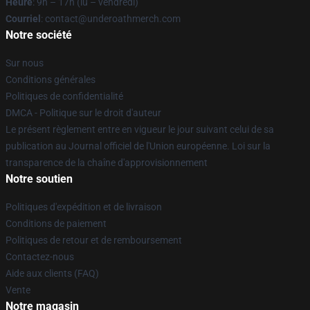
Heure
: 9h – 17h (lu – vendredi)
Courriel
: contact@underoathmerch.com
Notre société
Sur nous
Conditions générales
Politiques de confidentialité
DMCA - Politique sur le droit d'auteur
Le présent règlement entre en vigueur le jour suivant celui de sa
publication au Journal officiel de l'Union européenne. Loi sur la
transparence de la chaîne d'approvisionnement
Notre soutien
Politiques d'expédition et de livraison
Conditions de paiement
Politiques de retour et de remboursement
Contactez-nous
Aide aux clients (FAQ)
Vente
Notre magasin