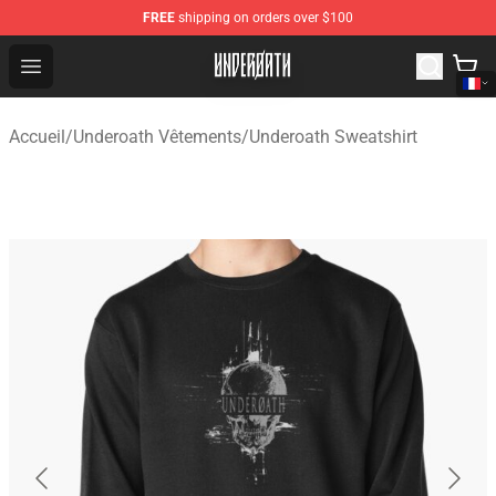
FREE
shipping on orders over $100
Underoath Store - Official Underoath Merchandise Shop
Open menu
Accueil
/
Underoath Vêtements
/
Underoath Sweatshirt