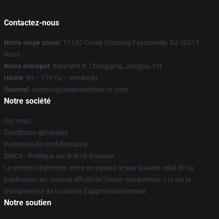
Contactez-nous
Notre siège social
: 11145 Covey Crossing Fayetteville, Ga 30215,
Nous
Notre entrepôt
: Bâtiment 9, Chongqing, Jiangsu, CN
Heure
: 9h – 17h (lu – vendredi)
Courriel
: contact@underoathmerch.com
Notre société
Sur nous
Conditions générales
Politiques de confidentialité
DMCA - Politique sur le droit d'auteur
Le présent règlement entre en vigueur le jour suivant celui de sa
publication au Journal officiel de l'Union européenne. Loi sur la
transparence de la chaîne d'approvisionnement
Notre soutien