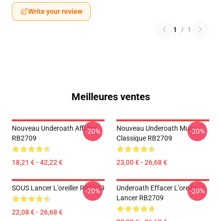
Write your review
1
/
1
Meilleures ventes
Nouveau Underoath Affiche
Nouveau Underoath Mug
-20%
-20%
RB2709
Classique RB2709
18,21 € - 42,22 €
23,00 € - 26,68 €
SOUS Lancer L'oreiller RB2709
Underoath Effacer L'oreiller 2
-20%
-20%
Lancer RB2709
22,08 € - 26,68 €