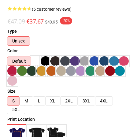
(5 customer reviews)
€47.09
€37.67
-20%
$40.95
Type
Unisex
Color
Default
Size
S
M
L
XL
2XL
3XL
4XL
5XL
Print Location