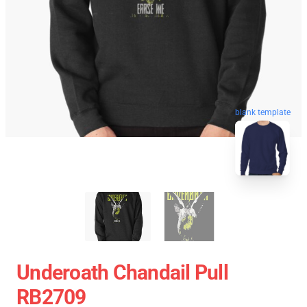
blank template
Underoath Chandail Pull
RB2709