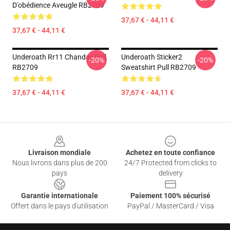
D'obédience Aveugle RB2709
37,67 € - 44,11 €
37,67 € - 44,11 €
Underoath Rr11 Chandail Pull
Underoath Sticker2
-20%
-20%
RB2709
Sweatshirt Pull RB2709
37,67 € - 44,11 €
37,67 € - 44,11 €
Footer
Livraison mondiale
Achetez en toute confiance
Nous livrons dans plus de 200
24/7 Protected from clicks to
pays
delivery
Garantie internationale
Paiement 100% sécurisé
Offert dans le pays d'utilisation
PayPal / MasterCard / Visa