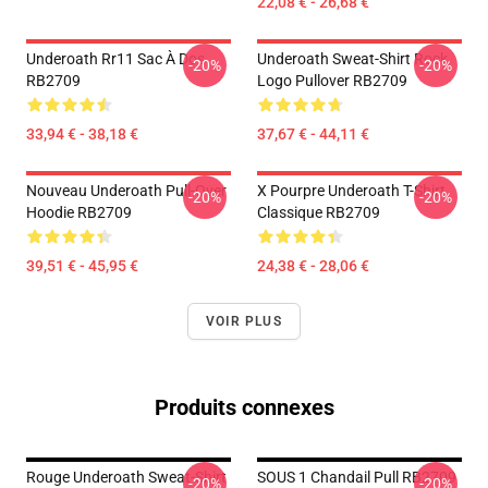
22,08 € - 26,68 €
Underoath Rr11 Sac À Dos
Underoath Sweat-Shirt Rock
-20%
-20%
RB2709
Logo Pullover RB2709
33,94 € - 38,18 €
37,67 € - 44,11 €
Nouveau Underoath Pull-Over
X Pourpre Underoath T-Shirt
-20%
-20%
Hoodie RB2709
Classique RB2709
39,51 € - 45,95 €
24,38 € - 28,06 €
VOIR PLUS
Produits connexes
Rouge Underoath Sweat-Shirt
SOUS 1 Chandail Pull RB2709
-20%
-20%