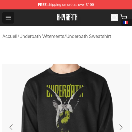
FREE
shipping on orders over $100
Underoath Store - Official Underoath Merchandise Shop
Open menu
Accueil
/
Underoath Vêtements
/
Underoath Sweatshirt