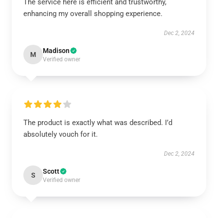
The service here is efficient and trustworthy,
enhancing my overall shopping experience.
Dec 2, 2024
Madison
M
Verified owner
The product is exactly what was described. I’d
absolutely vouch for it.
Dec 2, 2024
Scott
S
Verified owner