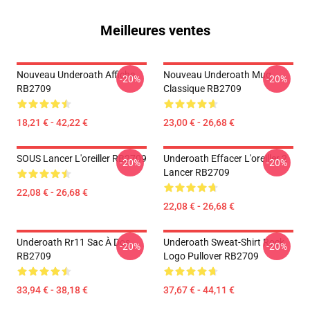
Meilleures ventes
Nouveau Underoath Affiche
Nouveau Underoath Mug
-20%
-20%
RB2709
Classique RB2709
18,21 € - 42,22 €
23,00 € - 26,68 €
SOUS Lancer L'oreiller RB2709
Underoath Effacer L'oreiller 2
-20%
-20%
Lancer RB2709
22,08 € - 26,68 €
22,08 € - 26,68 €
Underoath Rr11 Sac À Dos
Underoath Sweat-Shirt Rock
-20%
-20%
RB2709
Logo Pullover RB2709
33,94 € - 38,18 €
37,67 € - 44,11 €