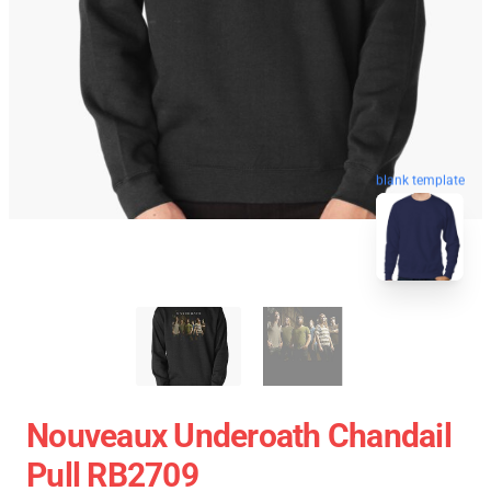
blank template
Nouveaux Underoath Chandail
Pull RB2709