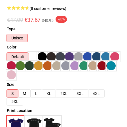
(8 customer reviews)
€47.09
€37.67
-20%
$40.95
Type
Unisex
Color
Default
Size
S
M
L
XL
2XL
3XL
4XL
5XL
Print Location