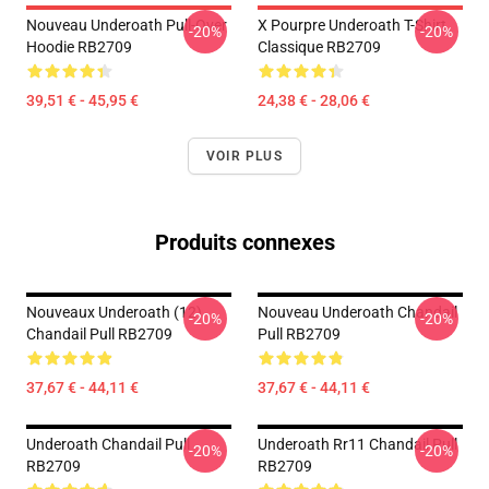
Nouveau Underoath Pull-Over
X Pourpre Underoath T-Shirt
-20%
-20%
Hoodie RB2709
Classique RB2709
39,51 € - 45,95 €
24,38 € - 28,06 €
VOIR PLUS
Produits connexes
Nouveaux Underoath (12)
Nouveau Underoath Chandail
-20%
-20%
Chandail Pull RB2709
Pull RB2709
37,67 € - 44,11 €
37,67 € - 44,11 €
Underoath Chandail Pull
Underoath Rr11 Chandail Pull
-20%
-20%
RB2709
RB2709