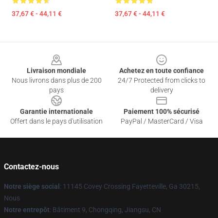
37,67 € - 44,11 €
37,67 € - 44,11 €
Footer
Livraison mondiale
Achetez en toute confiance
Nous livrons dans plus de 200
24/7 Protected from clicks to
pays
delivery
Garantie internationale
Paiement 100% sécurisé
Offert dans le pays d'utilisation
PayPal / MasterCard / Visa
Contactez-nous
Notre siège social
: 11145 Covey Crossing Fayetteville, Ga 30215,
Nous
Notre entrepôt
: Bâtiment 9, Chongqing, Jiangsu, CN