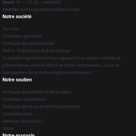
Heure
: 9h – 17h (lu – vendredi)
Courriel
: contact@underoathmerch.com
Notre société
Sur nous
Conditions générales
Politiques de confidentialité
DMCA - Politique sur le droit d'auteur
Le présent règlement entre en vigueur le jour suivant celui de sa
publication au Journal officiel de l'Union européenne. Loi sur la
transparence de la chaîne d'approvisionnement
Notre soutien
Politiques d'expédition et de livraison
Conditions de paiement
Politiques de retour et de remboursement
Contactez-nous
Aide aux clients (FAQ)
Vente
Notre magasin