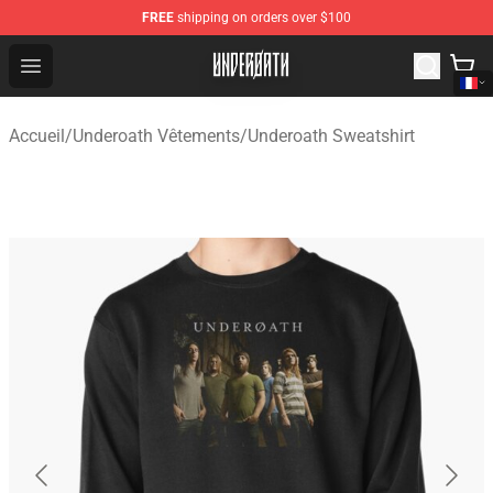
FREE
shipping on orders over $100
Underoath Store - Official Underoath Merchandise Shop
Open menu
Accueil
/
Underoath Vêtements
/
Underoath Sweatshirt