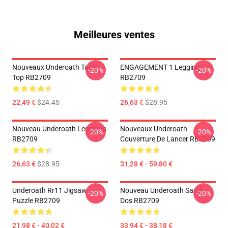
Meilleures ventes
Nouveaux Underoath Tank
ENGAGEMENT 1 Leggings
-20%
-20%
Top RB2709
RB2709
22,49 €
$24.45
26,63 €
$28.95
Nouveau Underoath Leggings
Nouveaux Underoath
-20%
-20%
RB2709
Couverture De Lancer RB2709
26,63 €
$28.95
31,28 € - 59,80 €
Underoath Rr11 Jigsaw
Nouveau Underoath Sac À
-20%
-20%
Puzzle RB2709
Dos RB2709
21,98 € - 40,02 €
33,94 € - 38,18 €