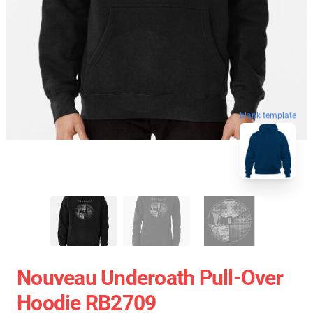
blank template
Nouveau Underoath Pull-Over
Hoodie RB2709