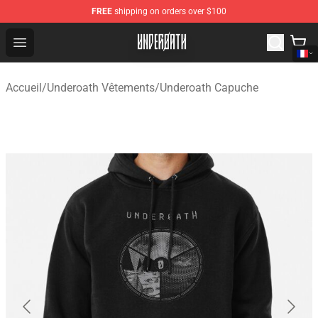
FREE
shipping on orders over $100
Underoath Store - Official Underoath Merchandise Shop
Open menu
Accueil
/
Underoath Vêtements
/
Underoath Capuche