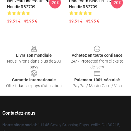
Nouveau Underoath Pull-Over
Underoath Blood Pullover
-20%
-20%
Hoodie RB2709
Hoodie RB2709
39,51 € - 45,95 €
39,51 € - 45,95 €
Footer
Livraison mondiale
Achetez en toute confiance
Nous livrons dans plus de 200
24/7 Protected from clicks to
pays
delivery
Garantie internationale
Paiement 100% sécurisé
Offert dans le pays d'utilisation
PayPal / MasterCard / Visa
Contactez-nous
Notre siège social
: 11145 Covey Crossing Fayetteville, Ga 30215,