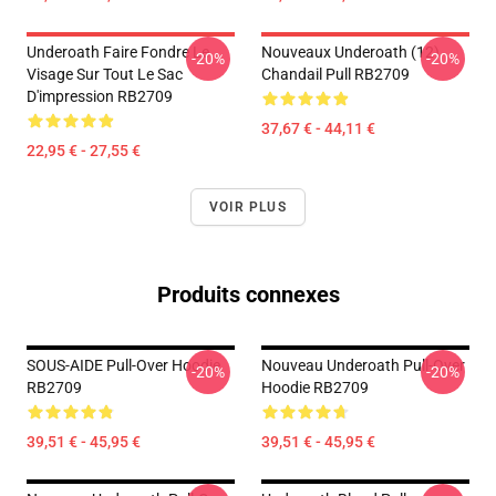
Underoath Faire Fondre Le
Nouveaux Underoath (12)
-20%
-20%
Visage Sur Tout Le Sac
Chandail Pull RB2709
D'impression RB2709
37,67 € - 44,11 €
22,95 € - 27,55 €
VOIR PLUS
Produits connexes
SOUS-AIDE Pull-Over Hoodie
Nouveau Underoath Pull-Over
-20%
-20%
RB2709
Hoodie RB2709
39,51 € - 45,95 €
39,51 € - 45,95 €