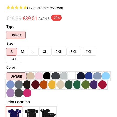
(12 customer reviews)
€49.39
€39.51
-20%
$42.95
Type
Unisex
Size
S
M
L
XL
2XL
3XL
4XL
5XL
Color
Default
Print Location