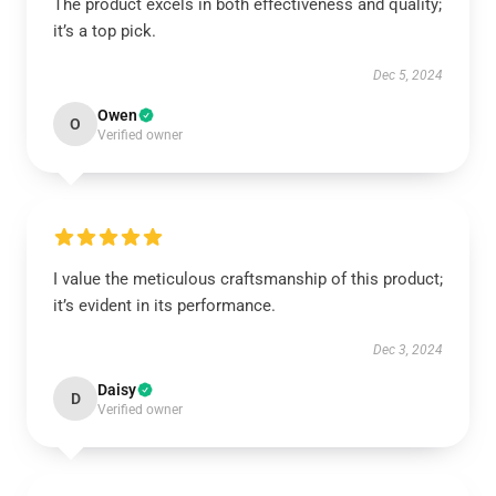
The product excels in both effectiveness and quality;
it’s a top pick.
Dec 5, 2024
Owen
O
Verified owner
I value the meticulous craftsmanship of this product;
it’s evident in its performance.
Dec 3, 2024
Daisy
D
Verified owner