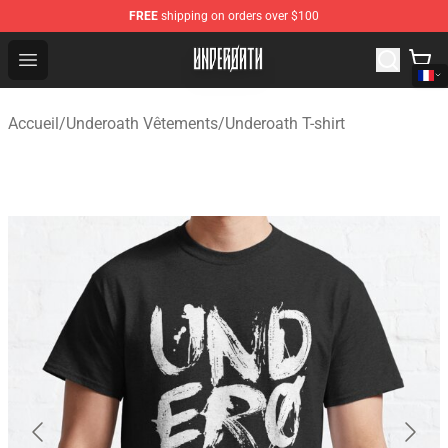
FREE
shipping on orders over $100
Underoath Store - Official Underoath Merchandise Shop
Open menu
Accueil
/
Underoath Vêtements
/
Underoath T-shirt