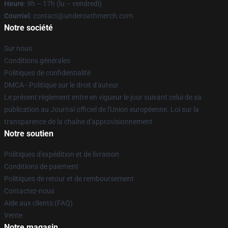
Heure
: 9h – 17h (lu – vendredi)
Courriel
: contact@underoathmerch.com
Notre société
Sur nous
Conditions générales
Politiques de confidentialité
DMCA - Politique sur le droit d'auteur
Le présent règlement entre en vigueur le jour suivant celui de sa
publication au Journal officiel de l'Union européenne. Loi sur la
transparence de la chaîne d'approvisionnement
Notre soutien
Politiques d'expédition et de livraison
Conditions de paiement
Politiques de retour et de remboursement
Contactez-nous
Aide aux clients (FAQ)
Vente
Notre magasin