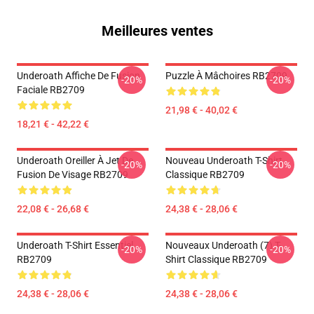
Meilleures ventes
Underoath Affiche De Fusion
Puzzle À Mâchoires RB2709
-20%
-20%
Faciale RB2709
21,98 € - 40,02 €
18,21 € - 42,22 €
Underoath Oreiller À Jet De
Nouveau Underoath T-Shirt
-20%
-20%
Fusion De Visage RB2709
Classique RB2709
22,08 € - 26,68 €
24,38 € - 28,06 €
Underoath T-Shirt Essentiel
Nouveaux Underoath (7) T-
-20%
-20%
RB2709
Shirt Classique RB2709
24,38 € - 28,06 €
24,38 € - 28,06 €