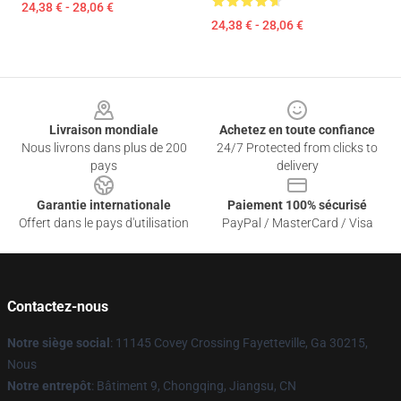
24,38 € - 28,06 €
24,38 € - 28,06 €
Footer
Livraison mondiale
Achetez en toute confiance
Nous livrons dans plus de 200
24/7 Protected from clicks to
pays
delivery
Garantie internationale
Paiement 100% sécurisé
Offert dans le pays d'utilisation
PayPal / MasterCard / Visa
Contactez-nous
Notre siège social
: 11145 Covey Crossing Fayetteville, Ga 30215,
Nous
Notre entrepôt
: Bâtiment 9, Chongqing, Jiangsu, CN