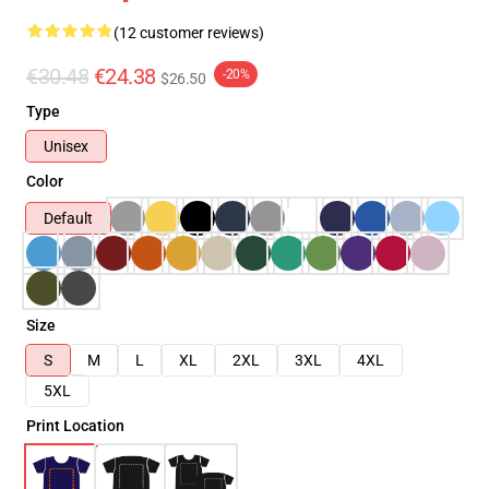
(12 customer reviews)
€30.48
€24.38
-20%
$26.50
Type
Unisex
Color
Default
Size
S
M
L
XL
2XL
3XL
4XL
5XL
Print Location